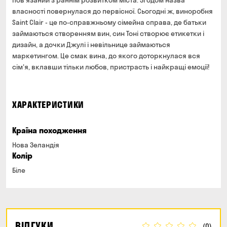
пов'язаний з раннім розвитком міста. Згодом назва
власності повернулася до первісної. Сьогодні ж, виноробня
Saint Clair - це по-справжньому сімейна справа, де батьки
займаються створенням вин, син Тоні створює етикетки і
дизайн, а дочки Джулі і невільнице займаються
маркетингом. Це смак вина, до якого доторкнулася вся
сім'я, вклавши тільки любов, пристрасть і найкращі емоції!
ХАРАКТЕРИСТИКИ
Країна походження
Нова Зеландія
Колір
Біле
ВІДГУКИ
(0)