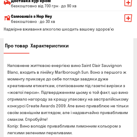
Доставка курʼєром
безкоштовно від 700 грн · до 90 хв
Мінімальна сума всього замовлення — 200 грн
Самовивіз з Hop Hey
Вартість доставки залежить від суми всього замовлення:
безкоштовно · до 30 хв
Від 200 до 299 грн
Мінімальна сума всього замовлення — 250 грн
139 грн
Надмірне вживання алкоголю шкодить вашому здоров'ю
Час складання замовлення — до 30 хв
Від 300 до 399 грн
99 грн
Про товар
Характеристики
Можете без черги забрати з магазину в зручний для
Від 400 до 699 грн
79 грн
Вас час
Оплата:
Від 700 грн
безкоштовно
Наповнене життєвою енергією вино Saint Clair Sauvignon
готівкою в магазині
Термін доставки — до 90 хвилин
Blanc, входить в лінійку Marlborough Sun. Воно з першого ж
банківською картою на сайті та в магазині
моменту приковує до себе погляди завдяки дуже
*на час доставки можуть впливати повітряні тривоги
Оплата:
креативним етикеткам, стилізованим під газетні вирізки з
готівкою кур'єру
«жовтої перси». Підтвердженням цьому є той факт, що вино
отримало нагороду за кращу упаковку на австралійському
банківською картою на сайті
конкурсі Create Awards 2009. Але вино приваблює не тільки
своїм зовнішнім виглядом, але і надзвичайно привабливим
смаком. Спробуйте!
Колір: Вино володіє привабливим лимонним кольором з
легкими зеленими переливами.