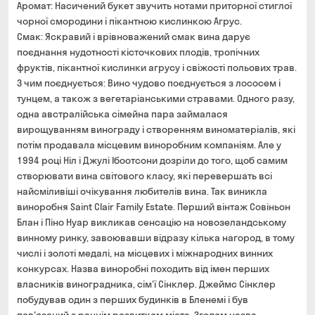
Аромат: Насичений букет звучить нотами приторної стиглої
чорної смородини і пікантною кислинкою Агрус.
Смак: Яскравий і врівноважений смак вина дарує
поєднання нудотності кісточкових плодів, тропічних
фруктів, пікантної кислинки агрусу і свіжості польових трав.
З чим поєднується: Вино чудово поєднується з лососем і
тунцем, а також з вегетаріанськими стравами. Одного разу,
одна австралійська сімейна пара займалася
вирощуванням винограду і створенням виноматеріалів, які
потім продавала місцевим виноробним компаніям. Але у
1994 році Ніл і Джулі Ібоотсони дозріли до того, щоб самим
створювати вина світового класу, які перевершать всі
найсміливіші очікування любителів вина. Так виникла
виноробня Saint Clair Family Estate. Перший вінтаж Совіньон
Блан і Піно Нуар викликав сенсацію на новозеландському
винному ринку, завоювавши відразу кілька нагород, в тому
числі і золоті медалі, на місцевих і міжнародних винних
конкурсах. Назва виноробні походить від імен перших
власників виноградника, сім'ї Сінклер. Джеймс Сінклер
побудував один з перших будинків в Бленемі і був