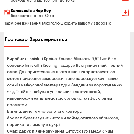
безкоштовно від 700 грн · до 90 хв
Мінімальна сума всього замовлення — 200 грн
Самовивіз з Hop Hey
Вартість доставки залежить від суми всього замовлення:
безкоштовно · до 30 хв
Від 200 до 299 грн
Мінімальна сума всього замовлення — 250 грн
139 грн
Надмірне вживання алкоголю шкодить вашому здоров'ю
Час складання замовлення — до 30 хв
Від 300 до 399 грн
99 грн
Про товар
Характеристики
Можете без черги забрати з магазину в зручний для
Від 400 до 699 грн
79 грн
Вас час
Оплата:
Від 700 грн
безкоштовно
Виробник: Inniskilli Країна: Канада Міцність: 9,5° Тип: біле
готівкою в магазині
Термін доставки — до 90 хвилин
солодке Inniskillin Riesling подарує Вам унікальний, повний
банківською картою на сайті та в магазині
смак. Для приготування цього вина використовується
*на час доставки можуть впливати повітряні тривоги
Оплата:
метод природної заморозки. Воно народжується пізньої
готівкою кур'єру
осені за мінусової температури. Завдяки заморожуванню
ягід, їхній сік набуває унікальних властивостей,
банківською картою на сайті
наповнюючи напій медовою солодкістю і фруктовим
ароматом.
Вигляд: вино темно-золотого кольору.
Аромат: букет звучить нотами лайму, стиглого абрикоса,
персика та лимону в цукрі.
Смак: дарує п'янке звучання цитрусових і меду. З чим