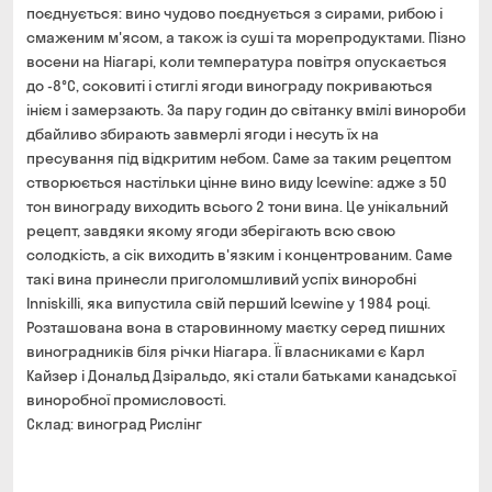
поєднується: вино чудово поєднується з сирами, рибою і
смаженим м'ясом, а також із суші та морепродуктами. Пізно
восени на Ніагарі, коли температура повітря опускається
до -8°С, соковиті і стиглі ягоди винограду покриваються
інієм і замерзають. За пару годин до світанку вмілі винороби
дбайливо збирають завмерлі ягоди і несуть їх на
пресування під відкритим небом. Саме за таким рецептом
створюється настільки цінне вино виду Icewine: адже з 50
тон винограду виходить всього 2 тони вина. Це унікальний
рецепт, завдяки якому ягоди зберігають всю свою
солодкість, а сік виходить в'язким і концентрованим. Саме
такі вина принесли приголомшливий успіх виноробні
Inniskilli, яка випустила свій перший Icewine у 1984 році.
Розташована вона в старовинному маєтку серед пишних
виноградників біля річки Ніагара. Її власниками є Карл
Кайзер і Дональд Дзіральдо, які стали батьками канадської
виноробної промисловості.
Склад: виноград Рислінг