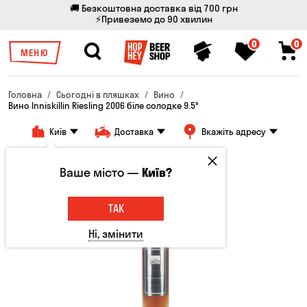
🚚 Безкоштовна доставка від 700 грн
⚡Привеземо до 90 хвилин
0
0
МЕНЮ
Головна
Сьогодні в пляшках
Вино
Вино Inniskillin Riesling 2006 біле солодке 9.5°
Київ
Доставка
Вкажіть адресу
Ваше місто —
Київ?
ТАК
Ні, змінити