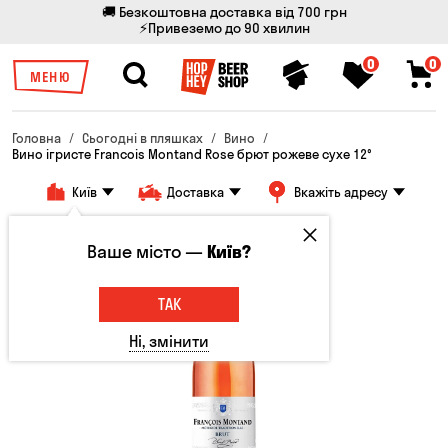
🚚 Безкоштовна доставка від 700 грн
⚡Привеземо до 90 хвилин
0
0
МЕНЮ
Головна
Сьогодні в пляшках
Вино
Вино ігристе Francois Montand Rose брют рожеве сухе 12°
Київ
Доставка
Вкажіть адресу
Ваше місто —
Київ?
ТАК
Ні, змінити