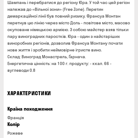
Шампань і перебратися до регіону Юра. У той час цей регіон
належав до «Вільної зони» (Free Zone). Перетин
демаркаційної лінії був повний ризику. Франсуа Монтан
перетнув цю лінію через місто Доль - повітове місто, масово
окуповане німецькою армією. З собою майстер взяв тільки
пару виноградних паростків. Юра - один з найстаріших
виноробних регіонів, дозволив Франсуа Монтану почати
нове життя і зробити неймовірне ігристе вино.
Склад: Виноград Монастрель, Ґарнача.
Енергетична цінність: на 100 г. продукту: - ккал. 66 -
вуглеводи 0.8
ХАРАКТЕРИСТИКИ
Країна походження
Франція
Колір
Рожеве