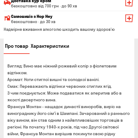
Доставка курʼєром
безкоштовно від 700 грн · до 90 хв
Мінімальна сума всього замовлення — 200 грн
Самовивіз з Hop Hey
Вартість доставки залежить від суми всього замовлення:
безкоштовно · до 30 хв
Від 200 до 299 грн
Мінімальна сума всього замовлення — 250 грн
139 грн
Надмірне вживання алкоголю шкодить вашому здоров'ю
Час складання замовлення — до 30 хв
Від 300 до 399 грн
99 грн
Про товар
Характеристики
Можете без черги забрати з магазину в зручний для
Від 400 до 699 грн
79 грн
Вас час
Оплата:
Від 700 грн
безкоштовно
Вигляд: Вино має ніжний рожевий колір з фіолетовим
готівкою в магазині
Термін доставки — до 90 хвилин
відтінком.
банківською картою на сайті та в магазині
Аромат: Ноти стиглої вишні та солодкої ванілі.
*на час доставки можуть впливати повітряні тривоги
Оплата:
Смак: Переважають відтінки червоних стиглих ягід.
готівкою кур'єру
З чим поєднується: Може подаватися як аперитив або в
якості десертного вина.
банківською картою на сайті
Франсуа Монтан - нащадок династії виноробів, виріс на
винограднику його сім'ї в Шампані. Зачарований з раннього
віку вином, він став одним з найвпливовіших торговців в
регіоні. На початку 1940-х років, під час Другої світової
війни, Франсуа Монтан вирішив покинути свою рідну