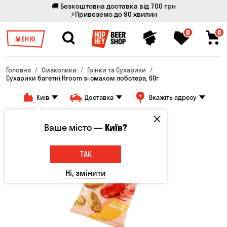
🚚 Безкоштовна доставка від 700 грн
⚡Привеземо до 90 хвилин
0
0
МЕНЮ
Головна
Смаколики
Грінки та Сухарики
Сухарики багетні Hroom зі смаком лобстера, 60г
Київ
Доставка
Вкажіть адресу
Ваше місто —
Київ?
ТАК
Ні, змінити