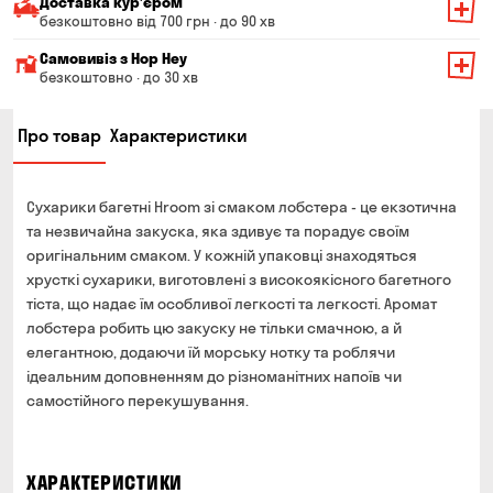
Доставка курʼєром
безкоштовно від 700 грн · до 90 хв
Мінімальна сума всього замовлення — 200 грн
Самовивіз з Hop Hey
Вартість доставки залежить від суми всього замовлення:
безкоштовно · до 30 хв
Від 200 до 299 грн
Мінімальна сума всього замовлення — 250 грн
139 грн
Про товар
Характеристики
Час складання замовлення — до 30 хв
Від 300 до 399 грн
99 грн
Можете без черги забрати з магазину в зручний для
Від 400 до 699 грн
79 грн
Вас час
Сухарики багетні Hroom зі смаком лобстера - це екзотична
Оплата:
Від 700 грн
безкоштовно
та незвичайна закуска, яка здивує та порадує своїм
готівкою в магазині
оригінальним смаком. У кожній упаковці знаходяться
Термін доставки — до 90 хвилин
банківською картою на сайті та в магазині
хрусткі сухарики, виготовлені з високоякісного багетного
*на час доставки можуть впливати повітряні тривоги
тіста, що надає їм особливої легкості та легкості. Аромат
Оплата:
лобстера робить цю закуску не тільки смачною, а й
готівкою кур'єру
елегантною, додаючи їй морську нотку та роблячи
банківською картою на сайті
ідеальним доповненням до різноманітних напоїв чи
самостійного перекушування.
ХАРАКТЕРИСТИКИ