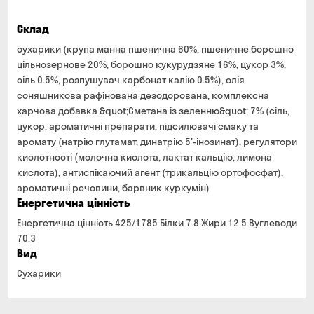
Склад
сухарики (крупа манна пшенична 60%, пшеничне борошно
цільнозернове 20%, борошно кукурудзяне 16%, цукор 3%,
сіль 0.5%, розпушувач карбонат калію 0.5%), олія
соняшникова рафінована дезодорована, комплексна
харчова добавка &quot;Сметана із зеленню&quot; 7% (сіль,
цукор, ароматичні препарати, підсилювачі смаку та
аромату (натрію глутамат, динатрію 5'-інозинат), регулятори
кислотності (молочна кислота, лактат кальцію, лимона
кислота), антиспікаючий агент (трикальцію ортофосфат),
ароматичні речовини, барвник куркумін)
Енергетична цінність
Енергетична цінність 425/1785 Білки 7.8 Жири 12.5 Вуглеводи
70.3
Вид
Сухарики