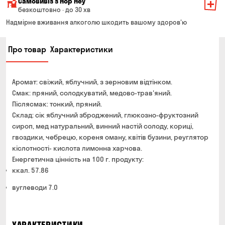
Самовивіз з Hop Hey
Вартість доставки залежить від суми всього замовлення:
безкоштовно · до 30 хв
Від 200 до 299 грн
Мінімальна сума всього замовлення — 250 грн
139 грн
Надмірне вживання алкоголю шкодить вашому здоров'ю
Час складання замовлення — до 30 хв
Від 300 до 399 грн
99 грн
Про товар
Характеристики
Можете без черги забрати з магазину в зручний для
Від 400 до 699 грн
79 грн
Вас час
Оплата:
Від 700 грн
безкоштовно
Аромат: свіжий, яблучний, з зерновим відтінком.
готівкою в магазині
Термін доставки — до 90 хвилин
Смак: пряний, солодкуватий, медово-трав'яний.
банківською картою на сайті та в магазині
Післясмак: тонкий, пряний.
*на час доставки можуть впливати повітряні тривоги
Оплата:
Склад: сік яблучний зброджений, глюкозно-фруктозний
готівкою кур'єру
сироп, мед натуральний, винний настій солоду, кориці,
гвоздики, чебрецю, кореня оману, квітів бузини, реуглятор
банківською картою на сайті
кіслотності- кислота лимонна харчова.
Енергетична цінність на 100 г. продукту:
ккал. 57.86
вуглеводи 7.0
ХАРАКТЕРИСТИКИ