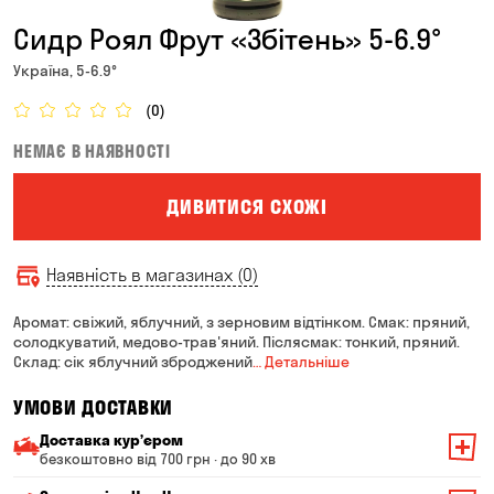
Сидр Роял Фрут «Збітень» 5-6.9°
Україна, 5-6.9°
(0)
НЕМАЄ В НАЯВНОСТІ
ДИВИТИСЯ СХОЖІ
Наявність в магазинах (0)
Аромат: свіжий, яблучний, з зерновим відтінком. Смак: пряний,
солодкуватий, медово-трав'яний. Післясмак: тонкий, пряний.
Склад: сік яблучний зброджений
… Детальніше
УМОВИ ДОСТАВКИ
Доставка курʼєром
безкоштовно від 700 грн · до 90 хв
Мінімальна сума всього замовлення — 200 грн