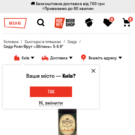
🚚 Безкоштовна доставка від 700 грн
⚡Привеземо до 90 хвилин
0
0
МЕНЮ
Головна
Сьогодні в пляшках
Сидр
Сидр Роял Фрут «Збітень» 5-6.9°
Київ
Доставка
Вкажіть адресу
Ваше місто —
Київ?
ТАК
Ні, змінити