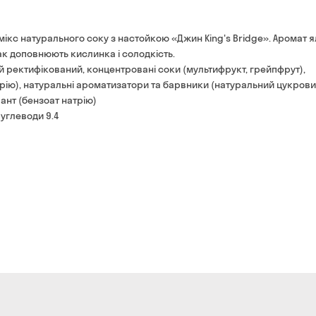
Оплата:
готівкою кур'єру
мікс натурального соку з настойкою «Джин King's Bridge». Аромат 
банківською картою на 
ак доповнюють кислинка і солодкість.
ий ректифікований, концентровані соки (мультифрукт, грейпфрут),
трію), натуральні ароматизатори та барвники (натуральний цукров
ант (бензоат натрію)
 вуглеводи 9.4