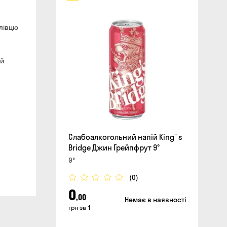
ялівцю
сайті
ий
Слабоалкогольний напій King`s
Bridge Джин Грейпфрут 9°
9°
(0)
0
,00
Немає в наявності
грн за 1