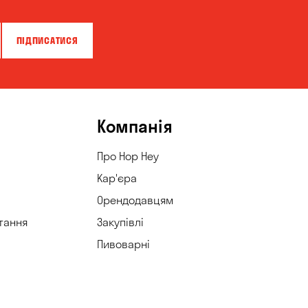
ПІДПИСАТИСЯ
Компанія
Про Hop Hey
Кар'єра
Орендодавцям
тання
Закупівлі
Пивоварні