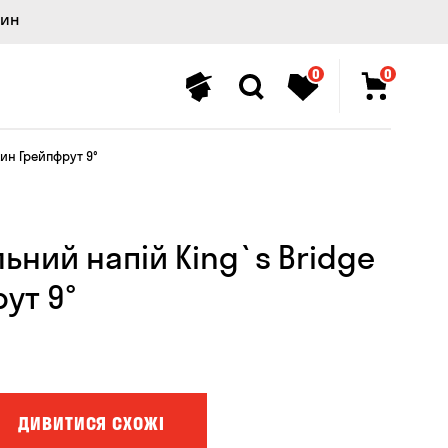
лин
0
0
ин Грейпфрут 9°
ьний напій King`s Bridge
ут 9°
ДИВИТИСЯ СХОЖІ