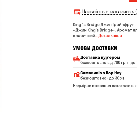
Наявність в магазинах (
King`s Bridge Джин Грейпфрут 
«Джин King's Bridge». Аромат я
класичний
… Детальніше
УМОВИ ДОСТАВКИ
Доставка курʼєром
безкоштовно від 700 грн · до 
Мінімальна сума всього з
Самовивіз з Hop Hey
Вартість доставки залежи
безкоштовно · до 30 хв
Від 200 до 299 грн
Мінімальна сума всьог
Надмірне вживання алкоголю шк
Час складання замовле
Від 300 до 399 грн
Можете без черги забр
Від 400 до 699 грн
Оплата:
готівкою в магазині
Від 700 грн
банківською картою на с
Термін доставки — до 90 
*на час доставки можуть вп