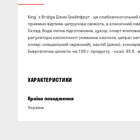
King`s Bridge Джин Грейпфрут - це слабоалкогольний 
приємно відтіняє цитрусова свіжість, а класичний см
Склад: Вода питна підготовлена, цукор, спирт етилов
регулятори кислотності (лимонна кислота, цитрат на
колер, спеціальний червоний), настій (джин), консерв
Енергетична цінність: на 100 г. продукту: - ккал. 85.8 -
ХАРАКТЕРИСТИКИ
Країна походження
Україна