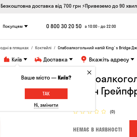
 Безкоштовна доставка від 700 грн
⚡Привеземо до 90 хви
0 800 30 20 50
Покупцям
з 10:00 - до 22:00
одні в пляшках
Коктейлі
Слабоалкогольний напій King`s Bridge Дж
Київ
Доставка
Вкажіть адресу
Слабоалкогол
Ваше місто —
Київ?
Джин Грейпфр
ТАК
Україна, 9°
Ні, змінити
(0)
НЕМАЄ В НАЯВНОСТІ