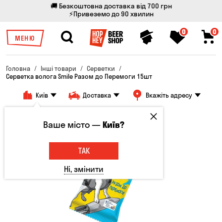
🚚 Безкоштовна доставка від 700 грн
⚡Привеземо до 90 хвилин
0
0
МЕНЮ
Головна
Інші товари
Серветки
Серветка волога Smile Разом до Перемоги 15шт
Київ
Доставка
Вкажіть адресу
Ваше місто —
Київ?
ТАК
Ні, змінити