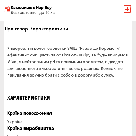
Мінімальна сума всього замовлення — 200 грн
Самовивіз з Hop Hey
Вартість доставки залежить від суми всього замовлення:
безкоштовно · до 30 хв
Від 200 до 299 грн
Мінімальна сума всього замовлення — 250 грн
139 грн
Про товар
Характеристики
Час складання замовлення — до 30 хв
Від 300 до 399 грн
99 грн
Можете без черги забрати з магазину в зручний для
Від 400 до 699 грн
79 грн
Вас час
Універсальні вологі серветки SMILE "Разом до Перемоги"
Оплата:
Від 700 грн
безкоштовно
ефективно очищують та освіжають шкіру за будь-яких умов.
готівкою в магазині
М’які, з нейтральним pH та приємним ароматом, підходять
Термін доставки — до 90 хвилин
банківською картою на сайті та в магазині
для щоденного використання всією родиною. Компактне
*на час доставки можуть впливати повітряні тривоги
пакування зручно брати з собою в дорогу або сумку.
Оплата:
готівкою кур'єру
банківською картою на сайті
ХАРАКТЕРИСТИКИ
Країна походження
Україна
Країна виробництва