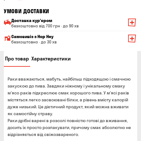
УМОВИ ДОСТАВКИ
Доставка курʼєром
безкоштовно від 700 грн · до 90 хв
Мінімальна сума всього замовлення — 200 грн
Самовивіз з Hop Hey
Вартість доставки залежить від суми всього замовлення:
безкоштовно · до 30 хв
Від 200 до 299 грн
Мінімальна сума всього замовлення — 250 грн
139 грн
Про товар
Характеристики
Час складання замовлення — до 30 хв
Від 300 до 399 грн
99 грн
Можете без черги забрати з магазину в зручний для
Від 400 до 699 грн
79 грн
Вас час
Раки вважаються, мабуть, найбільш підходящою і смачною
Оплата:
Від 700 грн
безкоштовно
закускою до пива. Завдяки ніжному і унікальному смаку
готівкою в магазині
м'ясо раків підкреслює смак хорошого пива. У м'ясі раків
Термін доставки — до 90 хвилин
банківською картою на сайті та в магазині
містяться легко засвоювані білки, а рівень вмісту калорій
*на час доставки можуть впливати повітряні тривоги
дуже низький. Це дієтичний продукт, який можна вживати
Оплата:
як самостійну страву.
готівкою кур'єру
Раки дрібні варені в розсолі повністю готові до вживання,
банківською картою на сайті
досить їх просто розпакувати, причому смак абсолютно не
відрізняється від свіжозвареного.