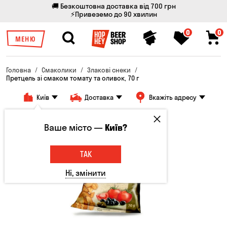
🚚 Безкоштовна доставка від 700 грн
⚡Привеземо до 90 хвилин
0
0
МЕНЮ
Головна
Смаколики
Злакові снеки
Претцель зі смаком томату та оливок, 70 г
Київ
Доставка
Вкажіть адресу
Ваше місто —
Київ?
ТАК
Ні, змінити