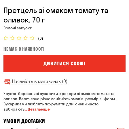
Претцель зі смаком томату та
оливок, 70 г
Солоні закуски
(0)
НЕМАЄ В НАЯВНОСТІ
ДИВИТИСЯ СХОЖІ
Наявність в магазинах (0)
Хрусткі борошняні сухарики-крекери зі смаком томата та
оливок. Величезна різноманітність смаків, розмірів і форм.
Сухариками люблять похрумтіти діти, снеки часто
вибирають
… Детальніше
УМОВИ ДОСТАВКИ