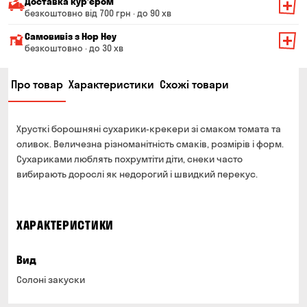
Доставка курʼєром
безкоштовно від 700 грн · до 90 хв
Мінімальна сума всього замовлення — 200 грн
Самовивіз з Hop Hey
Вартість доставки залежить від суми всього замовлення:
безкоштовно · до 30 хв
Від 200 до 299 грн
Мінімальна сума всього замовлення — 250 грн
139 грн
Про товар
Характеристики
Схожі товари
Час складання замовлення — до 30 хв
Від 300 до 399 грн
99 грн
Можете без черги забрати з магазину в зручний для
Від 400 до 699 грн
79 грн
Вас час
Хрусткі борошняні сухарики-крекери зі смаком томата та
Оплата:
Від 700 грн
безкоштовно
оливок. Величезна різноманітність смаків, розмірів і форм.
готівкою в магазині
Сухариками люблять похрумтіти діти, снеки часто
Термін доставки — до 90 хвилин
банківською картою на сайті та в магазині
вибирають дорослі як недорогий і швидкий перекус.
*на час доставки можуть впливати повітряні тривоги
Оплата:
готівкою кур'єру
ХАРАКТЕРИСТИКИ
банківською картою на сайті
Вид
Солоні закуски