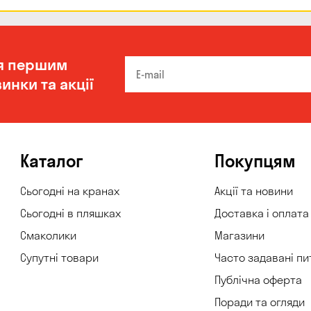
я першим
инки та акції
Каталог
Покупцям
Сьогодні на кранах
Акції та новини
Сьогодні в пляшках
Доставка і оплата
Смаколики
Магазини
Супутні товари
Часто задавані пи
Публічна оферта
Поради та огляди