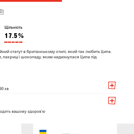
0)
Щільність
17.5
%
йний статут в британському стилі, який так любить Ципа.
и, лакриці і шоколаду, яким надихнулася Ципа під
90 хв
амовлення — 200 грн
ть від суми всього замовлення:
о замовлення — 250 грн
139 грн
одить вашому здоров'ю
ння — до 30 хв
99 грн
ати з магазину в зручний для Вас час
79 грн