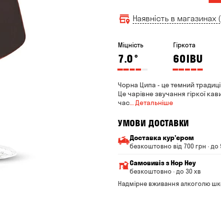
Наявність в магазинах (
Міцність
Гіркота
7.0
°
60
IBU
Чорна Ципа - це темний традиці
Це чарівне звучання гіркої кав
час
… Детальніше
УМОВИ ДОСТАВКИ
Доставка курʼєром
безкоштовно від 700 грн · до 
Мінімальна сума всього з
Самовивіз з Hop Hey
Вартість доставки залежи
безкоштовно · до 30 хв
Від 200 до 299 грн
Мінімальна сума всьог
Надмірне вживання алкоголю шк
Час складання замовле
Від 300 до 399 грн
Можете без черги забр
Від 400 до 699 грн