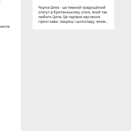
,
Чорна Ципа - це темний традиційний
статут в британському стилі, який так
любить Ципа. Це чарівне звучання
гіркої кави, лакриці і шоколаду, яким
чисте
надихнулася Ципа під час подорожі в
далеку Англію до самої королеви. Це
ідеальне дижестивне пиво ідеально
доповнить смак шоколадних
десертів. Все як любить Ципа! Колір:
Напій має яскравий і насичений
оранжево-бурштиновий колір з
кавовими відтінками і пишною
шапкою кольору кави з молоком.
Аромат: Гірко-солодкий запах
шоколаду, за яким слідує добре
зарум'янений горіховий солод,
змішаний з неяскравим відтінком
кави. Смак: Інтенсивна гіркота хмелю і
солодкість солоду в поєднанні з
пікантністю алкоголю створюють
хороший баланс. З чим поєднується:
Пиво ідеально доповнить шоколадні
десерти. «Пиво, зварене самою
природою» - так можна сказати про
сорти пива, створені на пивоварні
Ципа. Кожен ковток їх пива дарує
відчуття перебування в віковому лісі