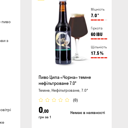
Міцність
безкоштовно
7.0
°
айті та в магазині
хвилин
е пиво
ливати повітряні тривоги
Гіркота
60
IBU
ави з
сайті
Щільність
17.5
%
Пиво Ципа «Чорна» темне
нефільтроване 7.0°
Темне, Нефільтроване, 7.0°
(0)
0
овітрі
,00
Немає в наявності
грн за 1
оже