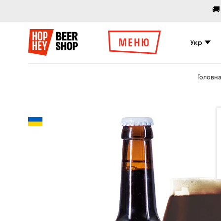
🚚
МЕНЮ
Укр
Головн