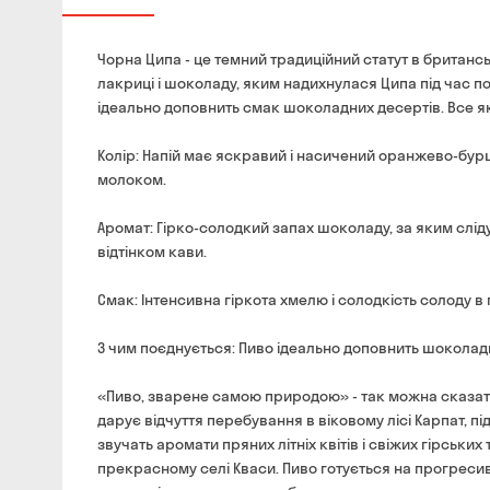
Чорна Ципа - це темний традиційний статут в британсь
лакриці і шоколаду, яким надихнулася Ципа під час п
ідеально доповнить смак шоколадних десертів. Все я
Колір: Напій має яскравий і насичений оранжево-бур
молоком.
Аромат: Гірко-солодкий запах шоколаду, за яким слі
відтінком кави.
Смак: Інтенсивна гіркота хмелю і солодкість солоду 
З чим поєднується: Пиво ідеально доповнить шоколадн
«Пиво, зварене самою природою» - так можна сказати 
дарує відчуття перебування в віковому лісі Карпат, п
звучать аромати пряних літніх квітів і свіжих гірськ
прекрасному селі Кваси. Пиво готується на прогреси