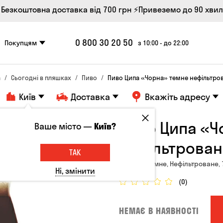
 Безкоштовна доставка від 700 грн
⚡Привеземо до 90 хви
0 800 30 20 50
Покупцям
з 10:00 - до 22:00
а
Сьогодні в пляшках
Пиво
Пиво Ципа «Чорна» темне нефільтров
Київ
Доставка
Вкажіть адресу
Пиво Ципа «Ч
Ваше місто —
Київ?
нефільтроване
ТАК
Україна, Темне, Нефільтроване, 
Ні, змінити
(0)
НЕМАЄ В НАЯВНОСТІ