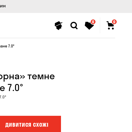
лин
0
0
ане 7.0°
орна» темне
 7.0°
7.0°
ДИВИТИСЯ СХОЖІ