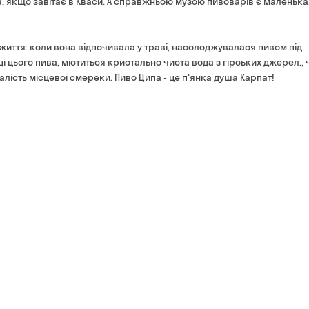
 якщо завітає в Кваси. А справжньою музою пивоварів є маленька
ї життя: коли вона відпочивала у траві, насолоджувалася пивом під
ці цього пива, міститься кристально чиста вода з гірських джерел., 
алість місцевої смереки. Пиво Ципа - це п'янка душа Карпат!