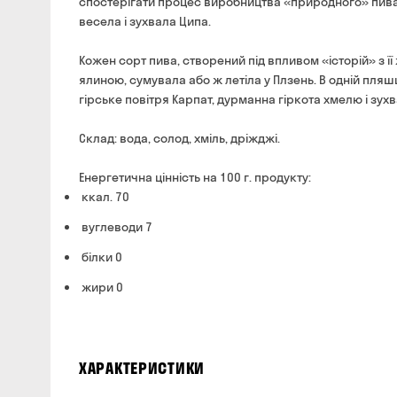
спостерігати процес виробництва «природного» пива,
весела і зухвала Ципа.
Кожен сорт пива, створений під впливом «історій» з ї
ялиною, сумувала або ж летіла у Плзень. В одній пляш
гірське повітря Карпат, дурманна гіркота хмелю і зухв
Склад: вода, солод, хміль, дріжджі.
Енергетична цінність на 100 г. продукту:
ккал. 70
вуглеводи 7
білки 0
жири 0
ХАРАКТЕРИСТИКИ