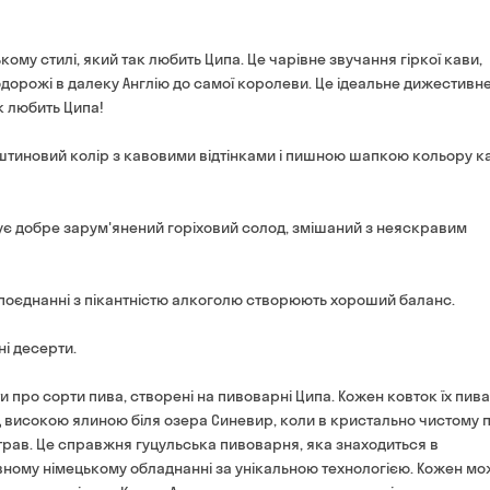
Оплата:
готівкою в магазині
Від 700 грн
кому стилі, який так любить Ципа. Це чарівне звучання гіркої кави,
банківською картою на с
Термін доставки — до 90 
одорожі в далеку Англію до самої королеви. Це ідеальне дижестивн
*на час доставки можуть вп
к любить Ципа!
Оплата:
готівкою кур'єру
штиновий колір з кавовими відтінками і пишною шапкою кольору к
банківською картою на 
дує добре зарум'янений горіховий солод, змішаний з неяскравим
в поєднанні з пікантністю алкоголю створюють хороший баланс.
і десерти.
про сорти пива, створені на пивоварні Ципа. Кожен ковток їх пива
ід високою ялиною біля озера Синевир, коли в кристально чистому п
их трав. Це справжня гуцульська пивоварня, яка знаходиться в
вному німецькому обладнанні за унікальною технологією. Кожен м