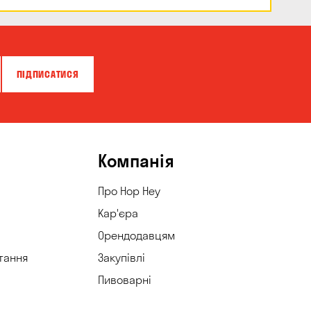
ПІДПИСАТИСЯ
Компанія
Про Hop Hey
Кар'єра
Орендодавцям
тання
Закупівлі
Пивоварні