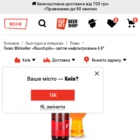
🚚 Безкоштовна доставка від 700 грн
⚡Привеземо до 90 хвилин
0
0
МЕНЮ
Головна
Сьогодні в пляшках
Пиво
Пиво Mikkeller «Rauchpils» світле нефільтроване 4.6°
Київ
Доставка
Вкажіть адресу
Ваше місто —
Київ?
ТАК
Ні, змінити