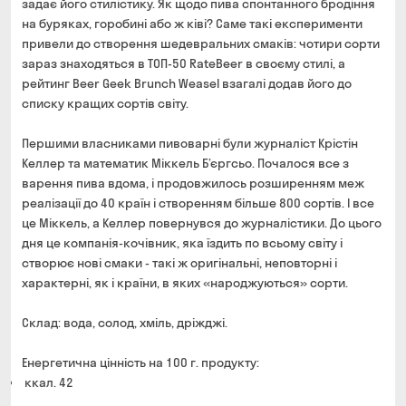
задає його стилістику. Як щодо пива спонтанного бродіння
на буряках, горобині або ж ківі? Саме такі експерименти
привели до створення шедевральних смаків: чотири сорти
зараз знаходяться в ТОП-50 RateBeer в своєму стилі, а
рейтинг Beer Geek Brunch Weasel взагалі додав його до
списку кращих сортів світу.
Першими власниками пивоварні були журналіст Крістін
Келлер та математик Міккель Б’єргсьо. Почалося все з
варення пива вдома, і продовжилось розширенням меж
реалізації до 40 країн і створенням більше 800 сортів. І все
це Міккель, а Келлер повернувся до журналістики. До цього
дня це компанія-кочівник, яка їздить по всьому світу і
створює нові смаки - такі ж оригінальні, неповторні і
характерні, як і країни, в яких «народжуються» сорти.
Склад: вода, солод, хміль, дріжджі.
Енергетична цінність на 100 г. продукту:
ккал. 42