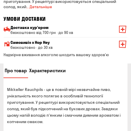
приготування. У рецептурі використовується спеціальний
солод, який
… Детальніше
УМОВИ ДОСТАВКИ
Доставка курʼєром
безкоштовно від 700 грн · до 90 хв
Мінімальна сума всього замовлення — 200 грн
Самовивіз з Hop Hey
Вартість доставки залежить від суми всього замовлення:
безкоштовно · до 30 хв
Від 200 до 299 грн
Мінімальна сума всього замовлення — 250 грн
139 грн
Надмірне вживання алкоголю шкодить вашому здоров'ю
Час складання замовлення — до 30 хв
Від 300 до 399 грн
99 грн
Про товар
Характеристики
Можете без черги забрати з магазину в зручний для
Від 400 до 699 грн
79 грн
Вас час
Оплата:
Від 700 грн
безкоштовно
Mikkeller Rauchpils - це в повній мірі незвичайне пиво,
готівкою в магазині
Термін доставки — до 90 хвилин
унікальність якого полягає в особливій технології
банківською картою на сайті та в магазині
приготування. У рецептурі використовується спеціальний
*на час доставки можуть впливати повітряні тривоги
Оплата:
солод, який був підкопчений на букових дровах. Завдяки
готівкою кур'єру
цьому напій володіє п'янким і смачним димним ароматом і
копченим смаком.
банківською картою на сайті