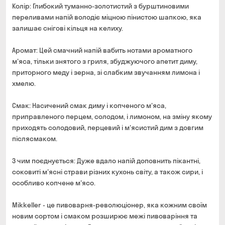
Колір: Глибокий туманно-золотистий з бурштиновими
переливами напій володіє міцною пінистою шапкою, яка
залишає снігові кільця на келиху.
Аромат: Цей смачний напій вабить нотами ароматного
м'яса, тільки знятого з гриля, збуджуючого апетит диму,
приторного меду і зерна, зі слабким звучанням лимона і
хмелю.
Смак: Насичений смак диму і копченого м'яса,
приправленого перцем, солодом, і лимоном, на зміну якому
приходять солодовий, перцевий і м'ясистий дим з довгим
післясмаком.
З чим поєднується: Дуже вдало напій доповнить пікантні,
соковиті м'ясні страви різних кухонь світу, а також сири, і
особливо копчене м'ясо.
Mikkeller - це пивоварня-революціонер, яка кожним своїм
новим сортом і смаком розширює межі пивоваріння та