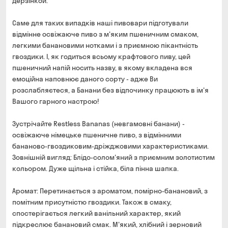
дерзінкой.
Саме для таких випадків наші пивовари підготували
відмінне освіжаюче пиво з м'яким пшеничним смаком,
легкими банановими нотками і з приємною пікантність
гвоздики. І, як годиться всьому крафтового пиву, цей
пшеничний напій носить назву, в якому вкладена вся
емоційна наповнює даного сорту - адже Ви
розслабляєтеся, а Банани без відпочинку працюють в ім'я
Вашого гарного настрою!
Зустрічайте Restless Bananas (невгамовні банани) -
освіжаюче німецьке пшеничне пиво, з відмінними
бананово-гвоздиковим-дріжджовими характеристиками.
Зовнішній вигляд: Блідо-солом'яний з приємним золотистим
кольором. Дуже щільна і стійка, біла пінна шапка.
Аромат: Перетинається з ароматом, помірно-банановий, з
помітним присутністю гвоздики. Також в смаку,
спостерігається легкий ванільний характер, який
підкреслює банановий смак. М'який, хлібний і зерновий