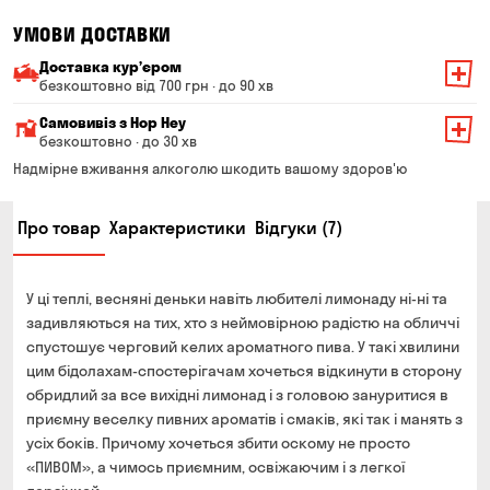
УМОВИ ДОСТАВКИ
Доставка курʼєром
безкоштовно від 700 грн · до 90 хв
Мінімальна сума всього замовлення — 200 грн
Самовивіз з Hop Hey
Вартість доставки залежить від суми всього замовлення:
безкоштовно · до 30 хв
Від 200 до 299 грн
Мінімальна сума всього замовлення — 250 грн
139 грн
Надмірне вживання алкоголю шкодить вашому здоров'ю
Час складання замовлення — до 30 хв
Від 300 до 399 грн
99 грн
Про товар
Характеристики
Відгуки (7)
Можете без черги забрати з магазину в зручний для
Від 400 до 699 грн
79 грн
Вас час
Оплата:
Від 700 грн
безкоштовно
У ці теплі, весняні деньки навіть любителі лимонаду ні-ні та
готівкою в магазині
Термін доставки — до 90 хвилин
задивляються на тих, хто з неймовірною радістю на обличчі
банківською картою на сайті та в магазині
спустошує черговий келих ароматного пива. У такі хвилини
*на час доставки можуть впливати повітряні тривоги
Оплата:
цим бідолахам-спостерігачам хочеться відкинути в сторону
готівкою кур'єру
обридлий за все вихідні лимонад і з головою зануритися в
приємну веселку пивних ароматів і смаків, які так і манять з
банківською картою на сайті
усіх боків. Причому хочеться збити оскому не просто
«ПИВОМ», а чимось приємним, освіжаючим і з легкої