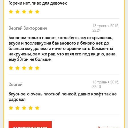
Горечи нет, пиво для девочек
13 травня 2016,
Сергей Викторович
22:24
Бананом только пахнет, когда бутылку открываешь,
вкуса и послевкусия бананового и близко нет, до
бланша ему далеко и нечего сравнивать. Комменты
накручены, сам же рад, что взял его под акцию, цена
ему 20грн не больше.
13 травня 2016,
Сергей
22:10
Вкусное, с очень плотной пенкой, давно крафт так не
радовал