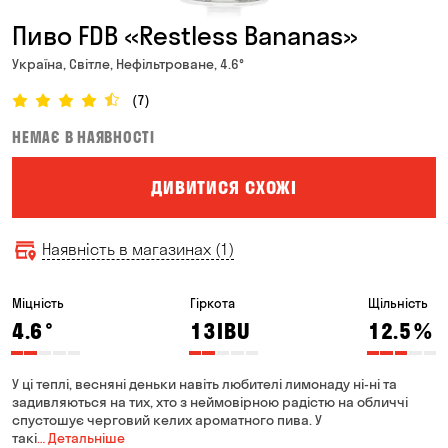
Пиво FDB «Restless Bananas»
Україна, Світле, Нефільтроване, 4.6°
(7)
НЕМАЄ В НАЯВНОСТІ
ДИВИТИСЯ СХОЖІ
Наявність в магазинах (1)
Міцність
Гіркота
Щільність
4.6
°
13
IBU
12.5
%
У ці теплі, весняні деньки навіть любителі лимонаду ні-ні та
задивляються на тих, хто з неймовірною радістю на обличчі
спустошує черговий келих ароматного пива. У
такі
… Детальніше