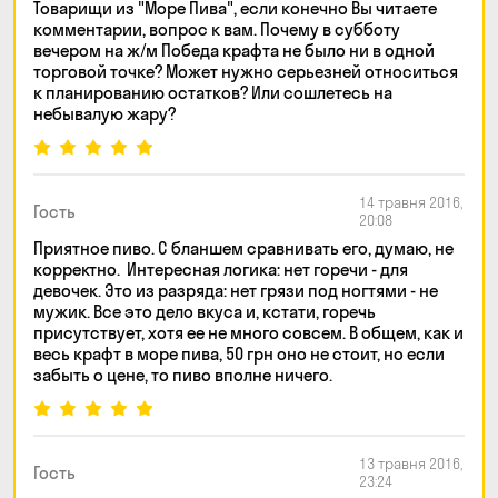
Товарищи из "Море Пива", если конечно Вы читаете
комментарии, вопрос к вам. Почему в субботу
вечером на ж/м Победа крафта не было ни в одной
торговой точке? Может нужно серьезней относиться
к планированию остатков? Или сошлетесь на
небывалую жару?
14 травня 2016,
Гость
20:08
Приятное пиво. С бланшем сравнивать его, думаю, не
корректно. Интересная логика: нет горечи - для
девочек. Это из разряда: нет грязи под ногтями - не
мужик. Все это дело вкуса и, кстати, горечь
присутствует, хотя ее не много совсем. В общем, как и
весь крафт в море пива, 50 грн оно не стоит, но если
забыть о цене, то пиво вполне ничего.
13 травня 2016,
Гость
23:24