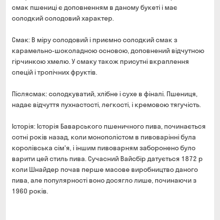
смак пшениці є доповненням в даному букеті і має
солодкий солодовий характер.
Смак: В міру солодовий і приємно солодкий смак з
карамельно-шоколадною основою, доповнений відчутною
гірчинкою хмелю. У смаку також присутні вкраплення
спецій і тропічних фруктів.
Післясмак: солодкуватий, хлібне і сухе в фіналі. Пшениця,
надає відчуття пухнастості, легкості, і кремовою тягучість.
Історія: Історія Баварського пшеничного пива, починається
сотні років назад, коли монополістом в пивоварінні була
королівська сім'я, і ​​іншим пивоварням заборонено було
варити цей стиль пива. Сучасний Вайсбір датується 1872 р
коли Шнайдер почав перше масове виробництво даного
пива, але популярності воно досягло лише, починаючи з
1960 років.