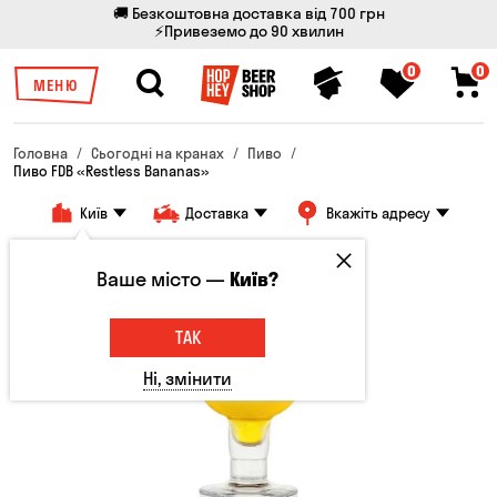
🚚 Безкоштовна доставка від 700 грн
⚡Привеземо до 90 хвилин
0
0
МЕНЮ
Головна
Сьогодні на кранах
Пиво
Пиво FDB «Restless Bananas»
Київ
Доставка
Вкажіть адресу
Ваше місто —
Київ?
ТАК
Ні, змінити