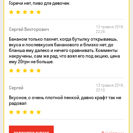
Горечи нет, пиво для девочек
13 травня 2016,
Сергей Викторович
22:24
Бананом только пахнет, когда бутылку открываешь,
вкуса и послевкусия бананового и близко нет, до
бланша ему далеко и нечего сравнивать. Комменты
накручены, сам же рад, что взял его под акцию, цена
ему 20грн не больше.
13 травня 2016,
Сергей
22:10
Вкусное, с очень плотной пенкой, давно крафт так не
радовал