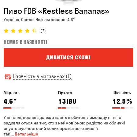
Пиво FDB «Restless Bananas»
Україна, Світле, Нефільтроване, 4.6°
(7)
НЕМАЄ В НАЯВНОСТІ
ДИВИТИСЯ СХОЖІ
Наявність в магазинах (1)
Міцність
Гіркота
Щільність
4.6
°
13
IBU
12.5
%
У ці теплі, весняні деньки навіть любителі лимонаду ні-ні та
задивляються на тих, хто з неймовірною радістю на обличчі
спустошує черговий келих ароматного пива. У
такі
… Детальніше