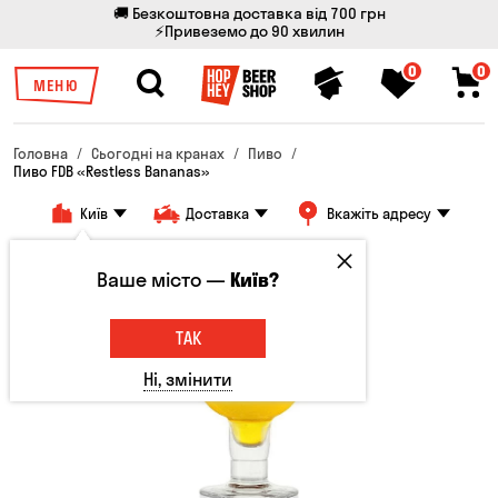
🚚 Безкоштовна доставка від 700 грн
⚡Привеземо до 90 хвилин
0
0
МЕНЮ
Головна
Сьогодні на кранах
Пиво
Пиво FDB «Restless Bananas»
Київ
Доставка
Вкажіть адресу
Ваше місто —
Київ?
ТАК
Ні, змінити