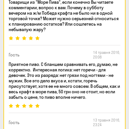
Товарищи из "Море Пива", если конечно Вы читаете
комментарии, вопрос к вам. Почему в субботу
вечером на ж/м Победа крафта не было ни в одной
торговой точке? Может нужно серьезней относиться
к планированию остатков? Или сошлетесь на
небывалую жару?
14 травня 2016,
Гость
20:08
Приятное пиво. С бланшем сравнивать его, думаю, не
корректно. Интересная логика: нет горечи - для
девочек. Это из разряда: нет грязи под ногтями - не
мужик. Все это дело вкуса и, кстати, горечь
присутствует, хотя ее не много совсем. В общем, как и
весь крафт в море пива, 50 грн оно не стоит, но если
забыть о цене, то пиво вполне ничего.
13 травня 2016,
Гость
23:24