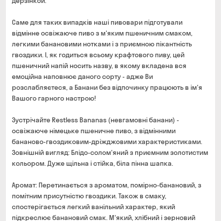
дерзінкой.
Саме для таких випадків наші пивовари підготували
відмінне освіжаюче пиво з м'яким пшеничним смаком,
легкими банановими нотками і з приємною пікантність
гвоздики. І, як годиться всьому крафтового пиву, цей
пшеничний напій носить назву, в якому вкладена вся
емоційна наповнює даного сорту - адже Ви
розслабляєтеся, а Банани без відпочинку працюють в ім'я
Вашого гарного настрою!
Зустрічайте Restless Bananas (невгамовні банани) -
освіжаюче німецьке пшеничне пиво, з відмінними
бананово-гвоздиковим-дріжджовими характеристиками.
Зовнішній вигляд: Блідо-солом'яний з приємним золотистим
кольором. Дуже щільна і стійка, біла пінна шапка.
Аромат: Перетинається з ароматом, помірно-банановий, з
помітним присутністю гвоздики. Також в смаку,
спостерігається легкий ванільний характер, який
підкреслює банановий смак. М'який, хлібний і зерновий