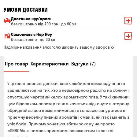
УМОВИ ДОСТАВКИ
Доставка курʼєром
безкоштовно від 700 грн · до 90 хв
Мінімальна сума всього замовлення — 200 грн
Самовивіз з Hop Hey
Вартість доставки залежить від суми всього замовлення:
безкоштовно · до 30 хв
Від 200 до 299 грн
Мінімальна сума всього замовлення — 250 грн
139 грн
Надмірне вживання алкоголю шкодить вашому здоров'ю
Час складання замовлення — до 30 хв
Від 300 до 399 грн
99 грн
Про товар
Характеристики
Відгуки (7)
Можете без черги забрати з магазину в зручний для
Від 400 до 699 грн
79 грн
Вас час
Оплата:
Від 700 грн
безкоштовно
У ці теплі, весняні деньки навіть любителі лимонаду ні-ні та
готівкою в магазині
Термін доставки — до 90 хвилин
задивляються на тих, хто з неймовірною радістю на обличчі
банківською картою на сайті та в магазині
спустошує черговий келих ароматного пива. У такі хвилини
*на час доставки можуть впливати повітряні тривоги
Оплата:
цим бідолахам-спостерігачам хочеться відкинути в сторону
готівкою кур'єру
обридлий за все вихідні лимонад і з головою зануритися в
приємну веселку пивних ароматів і смаків, які так і манять з
банківською картою на сайті
усіх боків. Причому хочеться збити оскому не просто
«ПИВОМ», а чимось приємним, освіжаючим і з легкої