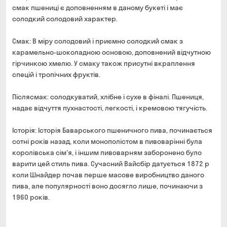
смак пшениці є доповненням в даному букеті і має
солодкий солодовий характер.
Смак: В міру солодовий і приємно солодкий смак з
карамельно-шоколадною основою, доповнений відчутною
гірчинкою хмелю. У смаку також присутні вкраплення
спецій і тропічних фруктів.
Післясмак: солодкуватий, хлібне і сухе в фіналі. Пшениця,
надає відчуття пухнастості, легкості, і кремовою тягучість.
Історія: Історія Баварського пшеничного пива, починається
сотні років назад, коли монополістом в пивоварінні була
королівська сім'я, і ​​іншим пивоварням заборонено було
варити цей стиль пива. Сучасний Вайсбір датується 1872 р
коли Шнайдер почав перше масове виробництво даного
пива, але популярності воно досягло лише, починаючи з
1960 років.