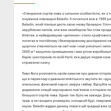
«Створення сортів пива з сильною особистістю, як з точ
існування пивоварні Baladin. А почалося все в 1986 ро
Baladin, який пізніше дасть свою назву броварні. Спо
зарубіжних напоїв, але вже незабаром Тео став прода
Ambree, а найвідомішим «дитиною» стало крафтового пи
полягає в постійному і безперервному дослідженні сек
щорічно з'являються на світ нові і нові унікальні і н
2600 м ² закритих приміщеннях і має річне виробництво
барів і ресторанів по всій Італії, яка дарує людям ка
справжню казку.
Пиво Nora розповість своїм смаком про давню історію 
що в перекладі з давньоєгипетського звучить як «душ
апельсина, фініковий сироп, мирра і імбир. Відчуйте 
додавання спецій нерозривно пов'язане з історією пи
більшості сортів пива. Однак так було не завжди. Доку
трав, в які входять розмарин, солодкий бурі, лавровий 
інших. Baladin віддає данину поваги цій традиції вже