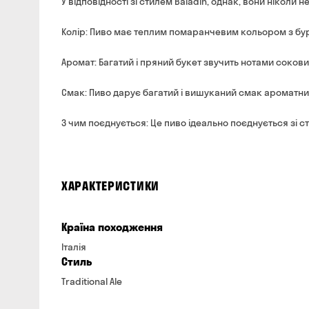
У відповідності зі стилем Baladin, однак, вони ніколи 
Колір: Пиво має теплим помаранчевим кольором з бу
Аромат: Багатий і пряний букет звучить нотами сокови
Смак: Пиво дарує багатий і вишуканий смак ароматний 
З чим поєднується: Це пиво ідеально поєднується зі с
ХАРАКТЕРИСТИКИ
Країна походження
Італія
Стиль
Traditional Ale