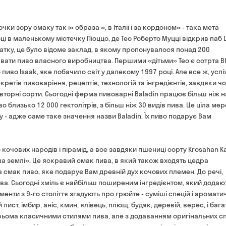
Оплата:
готівкою в магазині
Від 700 грн
ки зору смаку так і« образа », в Італії і за кордоном» - така мета
банківською картою на с
Термін доставки — до 90 
ці в маленькому містечку Піоццо, де Тео Роберто Муцці відкрив паб 
*на час доставки можуть вп
чатку, це було відоме заклад, в якому пропонувалося понад 200
Оплата:
вати пиво власного виробництва. Першими «дітьми» Тео є сотрта Bl
готівкою кур'єру
во Isaak, яке побачило світ у далекому 1997 році. Але все ж, успіх
банківською картою на 
ретів пивоваріння, рецептів, технологій та інгредієнтів, завдяки ч
еповторні сорти. Сьогодні ферма пивоварні Baladin працює більш ніж н
 близько 12 000 гектолітрів, з більш ніж 30 видів пива. Це ціла ме
зку - адже саме таке значення назви Baladin. Їх пиво подарує Вам
кочових народів і пірамід, а все завдяки пшениці сорту Krosahan K
а землі». Це яскравий смак пива, в який також входять цедра
на смак пиво, яке подарує Вам древній дух кочових племен. До речі,
ва. Сьогодні хміль є найбільш поширеним інгредієнтом, який додаю
менти з 9-го століття згадують про грюйте - суміші спецій і аромати
лист, імбир, аніс, кмин, ялівець, плющ, будяк, деревій, верес, і бага
 трьома класичними стилями пива, але з додаванням оригінальних сп