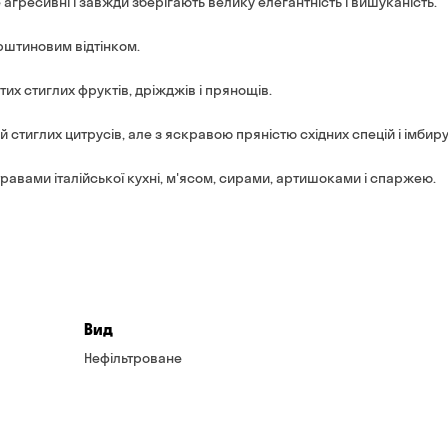
не агресивні і завжди зберігають велику елегантність і вишуканість.
рштиновим відтінком.
тих стиглих фруктів, дріжджів і прянощів.
стиглих цитрусів, але з яскравою пряністю східних спецій і імбиру
травами італійської кухні, м'ясом, сирами, артишоками і спаржею.
Вид
Нефільтроване