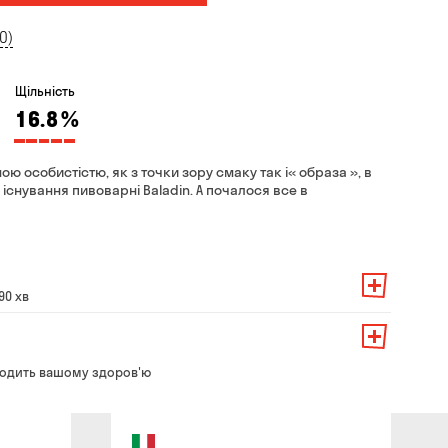
0)
Щільність
16.8
%
ою особистістю, як з точки зору смаку так і« образа », в
та існування пивоварні Baladin. А почалося все в
90 хв
амовлення — 200 грн
ть від суми всього замовлення:
о замовлення — 250 грн
139 грн
одить вашому здоров'ю
ння — до 30 хв
99 грн
ати з магазину в зручний для Вас час
79 грн