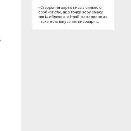
«Створення сортів пива з сильною
особистістю, як з точки зору смаку
так і« образа », в Італії і за кордоном»
- така мета існування пивоварні
Baladin. А почалося все в 1986 році в
маленькому містечку Піоццо, де Тео
Роберто Муцці відкрив паб Le Baladin,
.
який пізніше дасть свою назву
броварні. Спочатку, це було відоме
заклад, в якому пропонувалося понад
200 зарубіжних напоїв, але вже
незабаром Тео став продавати пиво
власного виробництва. Першими
«дітьми» Тео є сотрта Blonde і Ambree,
а найвідомішим «дитиною» стало
крафтового пиво Isaak, яке побачило
світ у далекому 1997 році. Але все ж,
успіх Тео полягає в постійному і
безперервному дослідженні секретів
пивоваріння, рецептів, технологій та
інгредієнтів, завдяки чому щорічно
з'являються на світ нові і нові
унікальні і неповторні сорти. Сьогодні
ферма пивоварні Baladin працює
більш ніж на 2600 м ² закритих
приміщеннях і має річне виробництво
близько 12 000 гектолітрів, з більш ніж