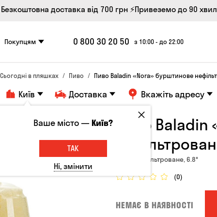
 Безкоштовна доставка від 700 грн
⚡Привеземо до 90 хви
0 800 30 20 50
Покупцям
з 10:00 - до 22:00
Сьогодні в пляшках
Пиво
Пиво Baladin «Nora» бурштинове нефільт
Київ
Доставка
Вкажіть адресу
Пиво Baladin
Ваше місто —
Київ?
нефільтроване
ТАК
Італія, Нефільтроване, 6.8°
Ні, змінити
(0)
НЕМАЄ В НАЯВНОСТІ