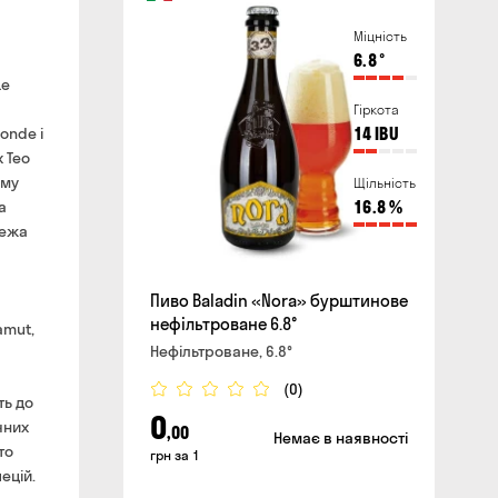
Міцність
безкоштовно
6.8
°
айті та в магазині
хвилин
Le
ливати повітряні тривоги
Гіркота
onde і
14
IBU
 Тео
сайті
ому
Щільність
а
16.8
%
режа
Пиво Baladin «Nora» бурштинове
нефільтроване 6.8°
amut,
Нефільтроване, 6.8°
(0)
ть до
0
чних
,00
Немає в наявності
то
грн за 1
ецій.