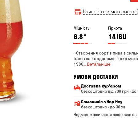
Наявність в магазинах (
Міцність
Гіркота
6.8
°
14
IBU
«Створення сортів пива з сильн
Італії і за кордоном» - така ме
1986
… Детальніше
УМОВИ ДОСТАВКИ
Доставка курʼєром
безкоштовно від 700 грн · до 
Мінімальна сума всього з
Самовивіз з Hop Hey
Вартість доставки залежи
безкоштовно · до 30 хв
Від 200 до 299 грн
Мінімальна сума всьог
Надмірне вживання алкоголю шк
Час складання замовле
Від 300 до 399 грн
Можете без черги забр
Від 400 до 699 грн