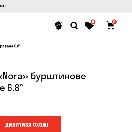
лин
0
0
роване 6.8°
 «Nora» бурштинове
 6.8°
ДИВИТИСЯ СХОЖІ