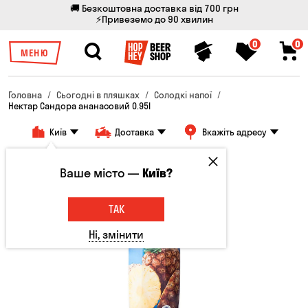
🚚 Безкоштовна доставка від 700 грн
⚡Привеземо до 90 хвилин
0
0
МЕНЮ
Головна
Сьогодні в пляшках
Солодкі напої
Нектар Сандора ананасовий 0.95l
Київ
Доставка
Вкажіть адресу
Ваше місто —
Київ?
ТАК
Ні, змінити