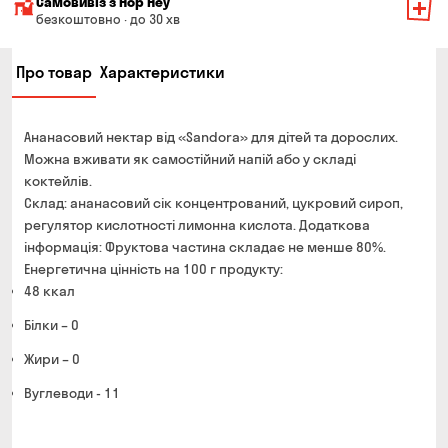
Самовивіз з Hop Hey
Вартість доставки залежить від суми всього замовлення:
безкоштовно · до 30 хв
Від 200 до 299 грн
Мінімальна сума всього замовлення — 250 грн
139 грн
Про товар
Характеристики
Час складання замовлення — до 30 хв
Від 300 до 399 грн
99 грн
Можете без черги забрати з магазину в зручний для
Від 400 до 699 грн
79 грн
Вас час
Ананасовий нектар від «Sandora» для дітей та дорослих.
Оплата:
Від 700 грн
безкоштовно
Можна вживати як самостійний напій або у складі
готівкою в магазині
коктейлів.
Термін доставки — до 90 хвилин
банківською картою на сайті та в магазині
Склад: ананасовий сік концентрований, цукровий сироп,
*на час доставки можуть впливати повітряні тривоги
регулятор кислотності лимонна кислота. Додаткова
Оплата:
інформація: Фруктова частина складає не менше 80%.
готівкою кур'єру
Енергетична цінність на 100 г продукту:
банківською картою на сайті
48 ккал
Білки – 0
Жири – 0
Вуглеводи - 11