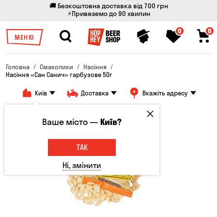
🚚 Безкоштовна доставка від 700 грн
⚡Привеземо до 90 хвилин
0
0
МЕНЮ
Головна
Смаколики
Насіння
Насіння «Сан Санич» гарбузове 50г
Київ
Доставка
Вкажіть адресу
Ваше місто —
Київ?
ТАК
Ні, змінити