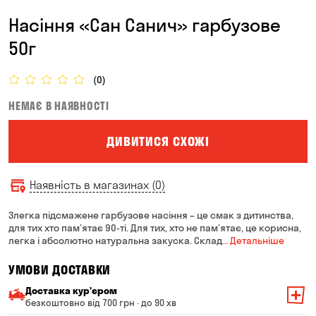
Насіння «Сан Санич» гарбузове
50г
(0)
НЕМАЄ В НАЯВНОСТІ
ДИВИТИСЯ СХОЖІ
Наявність в магазинах (0)
Злегка підсмажене гарбузове насіння – це смак з дитинства,
для тих хто пам’ятає 90-ті. Для тих, хто не пам’ятає, це корисна,
легка і абсолютно натуральна закуска. Склад
… Детальніше
УМОВИ ДОСТАВКИ
Доставка курʼєром
безкоштовно від 700 грн · до 90 хв