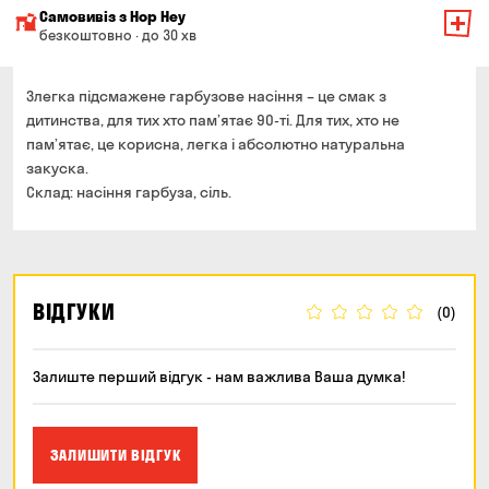
Мінімальна сума всього замовлення — 200 грн
Самовивіз з Hop Hey
Вартість доставки залежить від суми всього замовлення:
безкоштовно · до 30 хв
Від 200 до 299 грн
Мінімальна сума всього замовлення — 250 грн
139 грн
Час складання замовлення — до 30 хв
Злегка підсмажене гарбузове насіння – це смак з
Від 300 до 399 грн
99 грн
дитинства, для тих хто пам’ятає 90-ті. Для тих, хто не
Можете без черги забрати з магазину в зручний для
пам’ятає, це корисна, легка і абсолютно натуральна
Від 400 до 699 грн
79 грн
Вас час
закуска.
Оплата:
Від 700 грн
безкоштовно
Склад: насіння гарбуза, сіль.
готівкою в магазині
Термін доставки — до 90 хвилин
банківською картою на сайті та в магазині
*на час доставки можуть впливати повітряні тривоги
Оплата:
готівкою кур'єру
ВІДГУКИ
(0)
банківською картою на сайті
Залиште перший відгук - нам важлива Ваша думка!
ЗАЛИШИТИ ВІДГУК