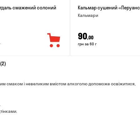
игдаль смажений солоний
Кальмар сушений «Перуан
Кальмари
90
,00
г
грн за 60 г
(2)
им смаком і невеликим вмістом алкоголю допоможе освіжитися,
.
тінками.