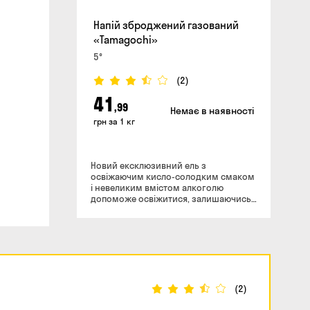
Напій зброджений газований
«Tamagochi»
5°
(2)
41
,99
Немає в наявності
грн за 1 кг
Новий ексклюзивний ель з
освіжаючим кисло-солодким смаком
і невеликим вмістом алкоголю
допоможе освіжитися, залишаючись
енергійним і веселим. Аромат:
солодкий, фруктовий. Смак:
полуничні ноти з тонкої освіжаючою
кислинкою. Післясмак: кисло-
солодкий з ніжними фруктовими
відтінками. Енергетична цінність на
100 г продукту: ккал 56 (234,56 кДж)
вуглеводи 6.5 г білки 0 жири 0
(2)