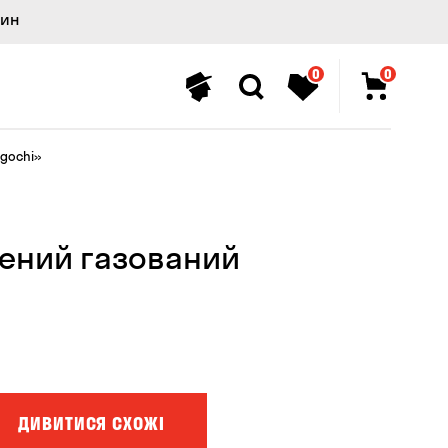
лин
0
0
gochi»
ений газований
ДИВИТИСЯ СХОЖІ