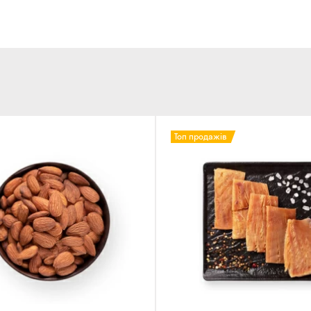
Оплата:
готівкою кур'єру
банківською картою на 
Топ продажів