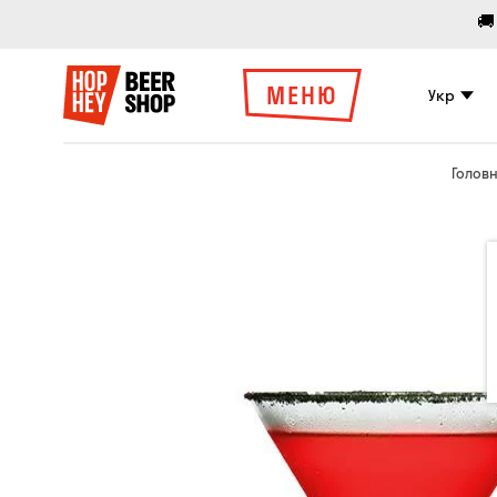
🚚
МЕНЮ
Укр
Голов