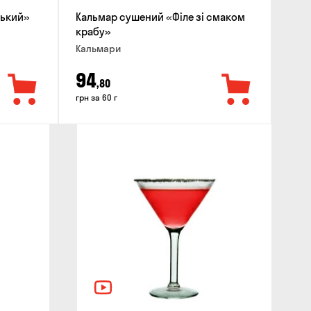
ський»
Кальмар сушений «Філе зі смаком
М'яс
крабу»
Птиц
Кальмари
94
91
,80
грн за 60 г
грн з