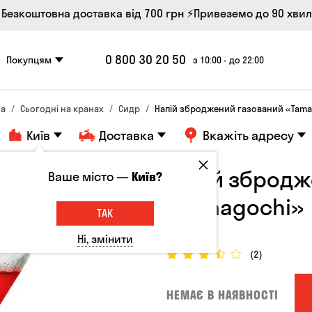
 Безкоштовна доставка від 700 грн
⚡Привеземо до 90 хви
0 800 30 20 50
Покупцям
з 10:00 - до 22:00
на
Сьогодні на кранах
Сидр
Напій зброджений газований «Tama
Київ
Доставка
Вкажіть адресу
Напій збродж
Ваше місто —
Київ?
«Tamagochi»
ТАК
5°
Ні, змінити
(2)
НЕМАЄ В НАЯВНОСТІ