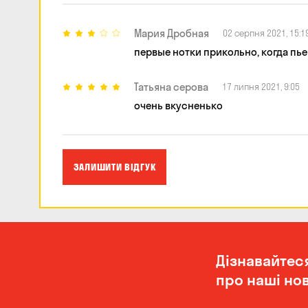
Мария Дробная
02 серпня 2021, 15:1
первые нотки прикольно, когда пье
Татьяна серова
17 липня 2021, 9:05
очень вкусненько
ЗАЛИШИТИ ВІДГУК
Дізнавайтес
про наші нов