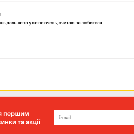
9
шь дальше то уже не очень, считаю на любителя
я першим
инки та акції