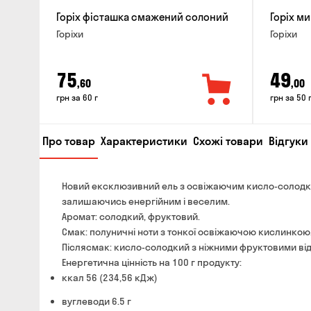
Горіх фісташка смажений солоний
Горіх м
Горіхи
Горіхи
75
49
,60
,00
грн за 60 г
грн за 50 
Про товар
Характеристики
Схожі товари
Відгуки 
Новий ексклюзивний ель з освіжаючим кисло-солодк
залишаючись енергійним і веселим.
Аромат: солодкий, фруктовий.
Смак: полуничні ноти з тонкої освіжаючою кислинкою
Післясмак: кисло-солодкий з ніжними фруктовими від
Енергетична цінність на 100 г продукту:
ккал 56 (234,56 кДж)
вуглеводи 6.5 г