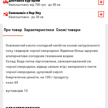
Доставка курʼєром
безкоштовно від 700 грн · до 90 хв
Мінімальна сума всього замовлення — 200 грн
Самовивіз з Hop Hey
Вартість доставки залежить від суми всього замовлення:
безкоштовно · до 30 хв
Від 200 до 299 грн
Мінімальна сума всього замовлення — 250 грн
139 грн
Про товар
Характеристики
Схожі товари
Час складання замовлення — до 30 хв
Від 300 до 399 грн
99 грн
Можете без черги забрати з магазину в зручний для
Від 400 до 699 грн
79 грн
Вас час
Освіжаючий кисло-солодкий напій на основі натурального
Оплата:
Від 700 грн
безкоштовно
соку і відварів чорної смородини. Відмінна більш здорова
готівкою в магазині
альтернатива солодким газованим водам.
Термін доставки — до 90 хвилин
банківською картою на сайті та в магазині
Склад: Вода питна підготовлена, свіжовичавлений сік
*на час доставки можуть впливати повітряні тривоги
чорної смородини, відвар свіжих ягід і запареного листя
Оплата:
чорної смородини, цукровий сироп.
готівкою кур'єру
Енергетична цінність: на 100 г продукту:
банківською картою на сайті
ккал 49
вуглеводів 10