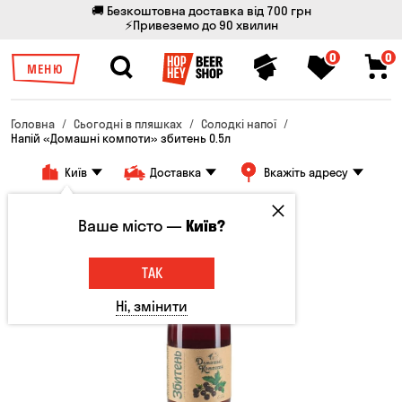
🚚 Безкоштовна доставка від 700 грн
⚡Привеземо до 90 хвилин
0
0
МЕНЮ
Головна
Сьогодні в пляшках
Солодкі напої
Напій «Домашні компоти» збитень 0.5л
Київ
Доставка
Вкажіть адресу
Ваше місто —
Київ?
ТАК
Ні, змінити