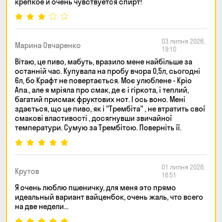
крепкое и очень чувствуется спирт!
03 липня 2026,
Марина Овчаренко
19:10
Вітаю, це пиво, мабуть, вразило мене найбільше за
останній час. Купувала на пробу вчора 0,5л, сьогодні
6л, бо Крафт не повертається. Моє улюблене - Кріо
Апа., але я мріяла про смак, де є і гіркота, і теплий,
багатий присмак фруктових нот. І ось воно. Мені
здається, що це пиво, як і "Трембіта" , не втратить свої
смакові властивості , досягнувши звичайної
температури. Сумую за Трембітою. Поверніть її.
01 липня 2026,
Крутов
16:51
Я очень люблю пшеничку, для меня это прямо
идеальный вариант вайценбок, очень жаль, что всего
на две недели...