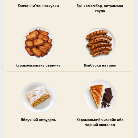
Копчені м'ясні закуски
Брі, камамбер, витримана
гауда
Карамелізована свинина
Ковбаски на грилі
Яблучний штрудель
Карамельний чизкейк або
чорний шоколад