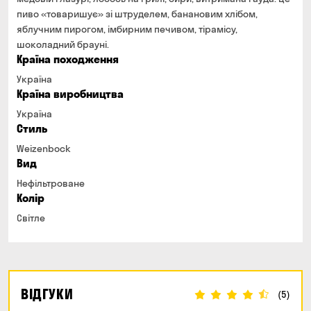
пиво «товаришує» зі штруделем, банановим хлібом,
яблучним пирогом, імбирним печивом, тірамісу,
шоколадний брауні.
Країна походження
Україна
Країна виробництва
Україна
Стиль
Weizenbock
Вид
Нефільтроване
Колір
Світле
ВІДГУКИ
(5)