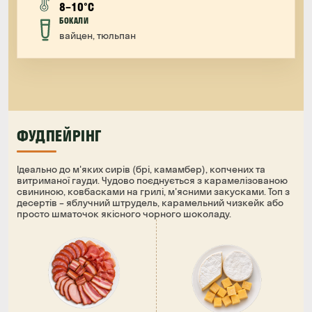
8–10°C
БОКАЛИ
вайцен, тюльпан
ФУДПЕЙРІНГ
Ідеально до м'яких сирів (брі, камамбер), копчених та
витриманої гауди. Чудово поєднується з карамелізованою
свининою, ковбасками на грилі, м'ясними закусками. Топ з
десертів – яблучний штрудель, карамельний чизкейк або
просто шматочок якісного чорного шоколаду.