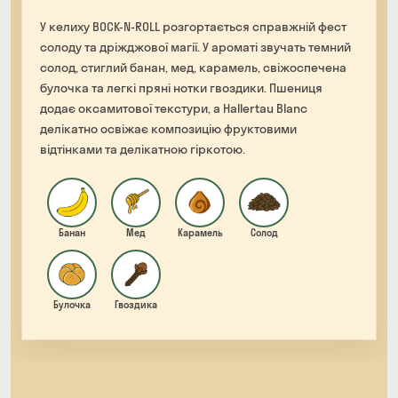
У келиху BOCK-N-ROLL розгортається справжній фест
солоду та дріжджової магії. У ароматі звучать темний
солод, стиглий банан, мед, карамель, свіжоспечена
булочка та легкі пряні нотки гвоздики. Пшениця
додає оксамитової текстури, а Hallertau Blanc
делікатно освіжає композицію фруктовими
відтінками та делікатною гіркотою.
Банан
Мед
Карамель
Солод
Булочка
Гвоздика