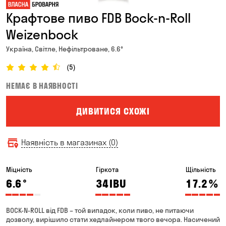
Крафтове пиво FDB Bock-n-Roll
Weizenbock
Україна, Світле, Нефільтроване, 6.6°
(5)
НЕМАЄ В НАЯВНОСТІ
ДИВИТИСЯ СХОЖІ
Наявність в магазинах (0)
Міцність
Гіркота
Щільність
6.6
°
34
IBU
17.2
%
BOCK-N-ROLL від FDB – той випадок, коли пиво, не питаючи
дозволу, вирішило стати хедлайнером твого вечора. Насичений