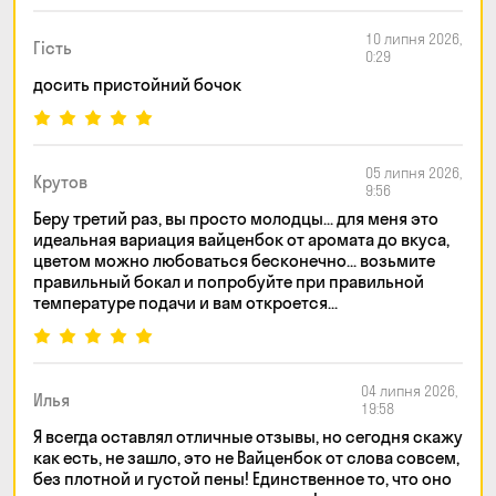
10 липня 2026,
Гість
0:29
досить пристойний бочок
05 липня 2026,
Крутов
9:56
Беру третий раз, вы просто молодцы... для меня это
идеальная вариация вайценбок от аромата до вкуса,
цветом можно любоваться бесконечно... возьмите
правильный бокал и попробуйте при правильной
температуре подачи и вам откроется...
04 липня 2026,
Илья
19:58
Я всегда оставлял отличные отзывы, но сегодня скажу
как есть, не зашло, это не Вайценбок от слова совсем,
без плотной и густой пены! Единственное то, что оно