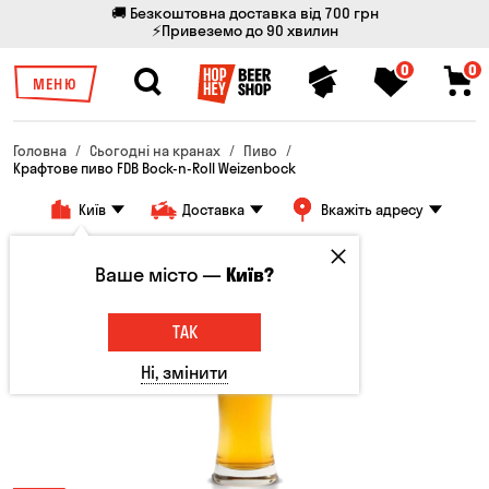
🚚 Безкоштовна доставка від 700 грн
⚡Привеземо до 90 хвилин
0
0
МЕНЮ
Головна
Сьогодні на кранах
Пиво
Крафтове пиво FDB Bock-n-Roll Weizenbock
Київ
Доставка
Вкажіть адресу
Ваше місто —
Київ?
ТАК
Ні, змінити