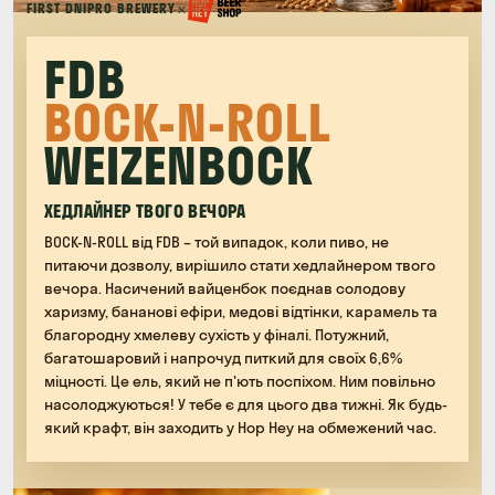
×
FIRST DNIPRO BREWERY
FDB
BOCK-N-ROLL
WEIZENBOCK
ХЕДЛАЙНЕР ТВОГО ВЕЧОРА
BOCK-N-ROLL від FDB – той випадок, коли пиво, не
питаючи дозволу, вирішило стати хедлайнером твого
вечора. Насичений вайценбок поєднав солодову
харизму, бананові ефіри, медові відтінки, карамель та
благородну хмелеву сухість у фіналі. Потужний,
багатошаровий і напрочуд питкий для своїх 6,6%
міцності. Це ель, який не п'ють поспіхом. Ним повільно
насолоджуються! У тебе є для цього два тижні. Як будь-
який крафт, він заходить у Hop Hey на обмежений час.