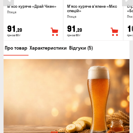
М'ясо куряче «Драй Чікен»
М'ясо куряче в'ялене «Мікс
Стр
спецій»
«Б
Птиця
Птиця
Пти
91
91
1
,20
,20
грн за 60 г
грн за 60 г
грн 
Про товар
Характеристики
Відгуки (5)