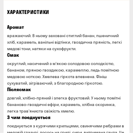
ХАРАКТЕРИСТИКИ
Аромат
вражаючий. В ньому заховані стиглий банан, пшеничний
хліб, карамель, ванільні відтінки, гвоздична пряність, легкі
медові тони, натяки на сухофрукти.
Смак
округлий, насичений з м'якою солодовою солодкістю,
бананом, пряною гвоздикою, карамеллю, ледь помітною
медовою ноткою. Хмелева гіркота впевнена. Фініш
сухуватий, зігріваючий, з благородною гіркотою.
Післясмак
довгий, хлібно-пряний і злегка фруктовий. У ньому помітні
бананово-гвоздичні ефіри, карамель, хлібна скоринка,
легка трав'яниста свіжість хмелю.
З чим поєднується
поєднується з курячими крильцями, свинячими ребрами в
медовій глазурі, лосось на грилі, сири, витримана гауда. Це