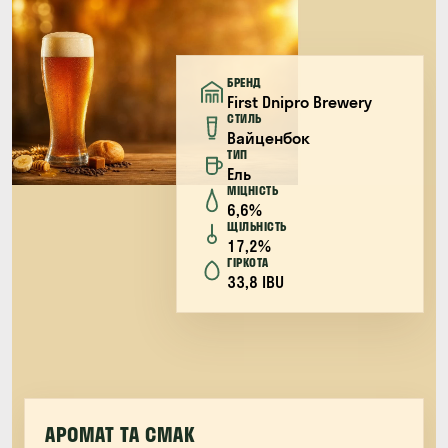
БРЕНД
First Dnipro Brewery
СТИЛЬ
Вайценбок
ТИП
Ель
МІЦНІСТЬ
6,6%
ЩІЛЬНІСТЬ
17,2%
ГІРКОТА
33,8 IBU
АРОМАТ ТА СМАК