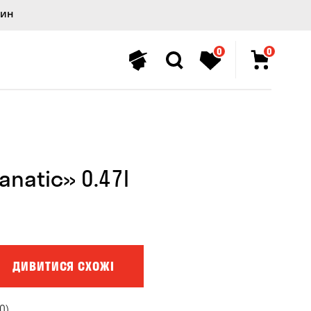
лин
0
0
anatic» 0.47l
ДИВИТИСЯ СХОЖІ
0)