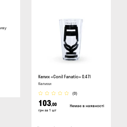
сайті
ливу
Келих «Conil Fanatic» 0.47l
Келихи
(0)
103
,00
Немає в наявності
грн за 1 шт