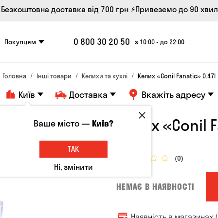
 Безкоштовна доставка від 700 грн
⚡Привеземо до 90 хви
0 800 30 20 50
Покупцям
з 10:00 - до 22:00
Головна
Інші товари
Келихи та кухлі
Келих «Conil Fanatic» 0.47l
Київ
Доставка
Вкажіть адресу
Келих «Conil F
Ваше місто —
Київ?
Келихи
ТАК
(0)
Ні, змінити
НЕМАЄ В НАЯВНОСТІ
Наявність в магазинах (