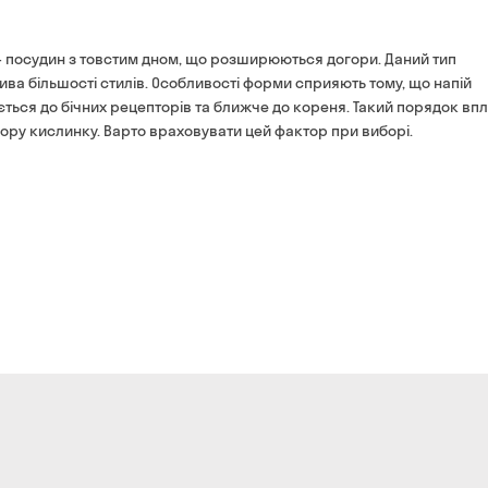
банківською картою на 
- посудин з товстим дном, що розширюються догори. Даний тип
ива більшості стилів. Особливості форми сприяють тому, що напій
ється до бічних рецепторів та ближче до кореня. Такий порядок вп
ьору кислинку. Варто враховувати цей фактор при виборі.