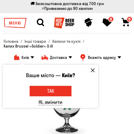
🚚 Безкоштовна доставка від 700 грн
⚡Привеземо до 90 хвилин
0
0
МЕНЮ
Головна
Інші товари
Келихи та кухлі
Келих Brussel «Soldier» 0.4l
Київ
Доставка
Вкажіть адресу
Ваше місто —
Київ?
ТАК
Ні, змінити