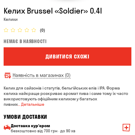
Келих Brussel «Soldier» 0.4l
Келихи
(0)
НЕМАЄ В НАЯВНОСТІ
ДИВИТИСЯ СХОЖІ
Наявність в магазинах (0)
Келих для сайзонів і статутів, бельгійських елів і ІРА. Форма
келиха найкраще розкриває аромат пива і саме тому їх часто
використовують офіційним келихом у багатьох
пивних
… Детальніше
УМОВИ ДОСТАВКИ
Доставка курʼєром
безкоштовно від 700 грн · до 90 хв