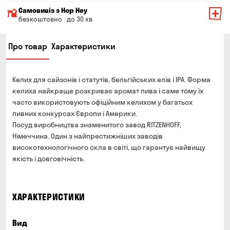
Мінімальна сума всього замовлення — 200 грн
Самовивіз з Hop Hey
Вартість доставки залежить від суми всього замовлення:
безкоштовно · до 30 хв
Від 200 до 299 грн
Мінімальна сума всього замовлення — 250 грн
139 грн
Про товар
Характеристики
Час складання замовлення — до 30 хв
Від 300 до 399 грн
99 грн
Можете без черги забрати з магазину в зручний для
Від 400 до 699 грн
79 грн
Вас час
Келих для сайзонів і статутів, бельгійських елів і ІРА. Форма
Оплата:
Від 700 грн
безкоштовно
келиха найкраще розкриває аромат пива і саме тому їх
готівкою в магазині
часто використовують офіційним келихом у багатьох
Термін доставки — до 90 хвилин
банківською картою на сайті та в магазині
пивних конкурсах Європи і Америки.
*на час доставки можуть впливати повітряні тривоги
Посуд виробництва знаменитого завод RITZENHOFF,
Оплата:
Німеччина. Один з найпрестижніших заводів
готівкою кур'єру
високотехнологічного скла в світі, що гарантує найвищу
банківською картою на сайті
якість і довговічність.
ХАРАКТЕРИСТИКИ
Вид