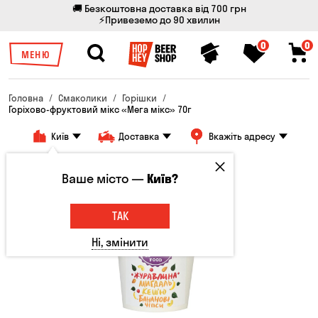
🚚 Безкоштовна доставка від 700 грн
⚡Привеземо до 90 хвилин
0
0
МЕНЮ
Головна
Смаколики
Горішки
Горіхово-фруктовий мікс «Мега мікс» 70г
Київ
Доставка
Вкажіть адресу
Ваше місто —
Київ?
ТАК
Ні, змінити