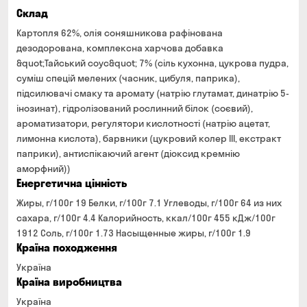
Склад
Картопля 62%, олія соняшникова рафінована
дезодорована, комплексна харчова добавка
&quot;Тайський соус&quot; 7% (сіль кухонна, цукрова пудра,
суміш спецій мелених (часник, цибуля, паприка),
підсилювачі смаку та аромату (натрію глутамат, динатрію 5-
інозинат), гідролізований рослинний білок (соєвий),
ароматизатори, регулятори кислотності (натрію ацетат,
лимонна кислота), барвники (цукровий колер III, екстракт
паприки), антиспікаючий агент (діоксид кремнію
аморфний))
Енергетична цінність
Жиры, г/100г 19 Белки, г/100г 7.1 Углеводы, г/100г 64 из них
сахара, г/100г 4.4 Калорийность, ккал/100г 455 кДж/100г
1912 Соль, г/100г 1.73 Насыщенные жиры, г/100г 1.9
Країна походження
Україна
Країна виробництва
Україна