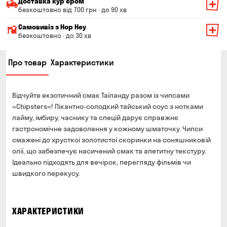
Доставка курʼєром
безкоштовно від 700 грн · до 90 хв
Мінімальна сума всього замовлення — 200 грн
Самовивіз з Hop Hey
Вартість доставки залежить від суми всього замовлення:
безкоштовно · до 30 хв
Від 200 до 299 грн
Мінімальна сума всього замовлення — 250 грн
139 грн
Про товар
Характеристики
Час складання замовлення — до 30 хв
Від 300 до 399 грн
99 грн
Можете без черги забрати з магазину в зручний для
Від 400 до 699 грн
79 грн
Вас час
Відчуйте екзотичний смак Таїланду разом із чипсами
Оплата:
Від 700 грн
безкоштовно
«Chipsters»! Пікантно-солодкий тайський соус з нотками
готівкою в магазині
лайму, імбиру, часнику та спецій дарує справжнє
Термін доставки — до 90 хвилин
банківською картою на сайті та в магазині
гастрономічне задоволення у кожному шматочку. Чипси
*на час доставки можуть впливати повітряні тривоги
смажені до хрусткої золотистої скоринки на соняшниковій
Оплата:
олії, що забезпечує насичений смак та апетитну текстуру.
готівкою кур'єру
Ідеально підходять для вечірок, перегляду фільмів чи
банківською картою на сайті
швидкого перекусу.
ХАРАКТЕРИСТИКИ