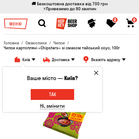
🚚 Безкоштовна доставка від 700 грн
⚡Привеземо до 90 хвилин
0
0
МЕНЮ
Головна
Смаколики
Чипси
Чипси картопляні «Chipsters» зі смаком тайський соус, 100г
Київ
Доставка
Вкажіть адресу
Ваше місто —
Київ?
ТАК
Ні, змінити