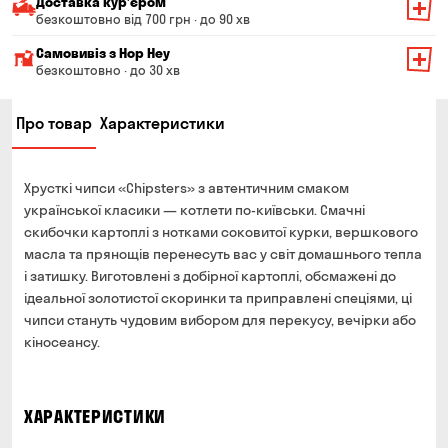
Доставка курʼєром
безкоштовно від 700 грн · до 90 хв
Мінімальна сума всього замовлення — 200 грн
Самовивіз з Hop Hey
Вартість доставки залежить від суми всього замовлення:
безкоштовно · до 30 хв
Від 200 до 299 грн
Мінімальна сума всього замовлення — 250 грн
139 грн
Про товар
Характеристики
Час складання замовлення — до 30 хв
Від 300 до 399 грн
99 грн
Можете без черги забрати з магазину в зручний для
Від 400 до 699 грн
79 грн
Вас час
Хрусткі чипси «Chipsters» з автентичним смаком
Оплата:
Від 700 грн
безкоштовно
української класики — котлети по-київськи. Смачні
готівкою в магазині
скибочки картоплі з нотками соковитої курки, вершкового
Термін доставки — до 90 хвилин
банківською картою на сайті та в магазині
масла та прянощів перенесуть вас у світ домашнього тепла
*на час доставки можуть впливати повітряні тривоги
і затишку. Виготовлені з добірної картоплі, обсмажені до
Оплата:
ідеальної золотистої скоринки та приправлені спеціями, ці
готівкою кур'єру
чипси стануть чудовим вибором для перекусу, вечірки або
банківською картою на сайті
кіносеансу.
ХАРАКТЕРИСТИКИ