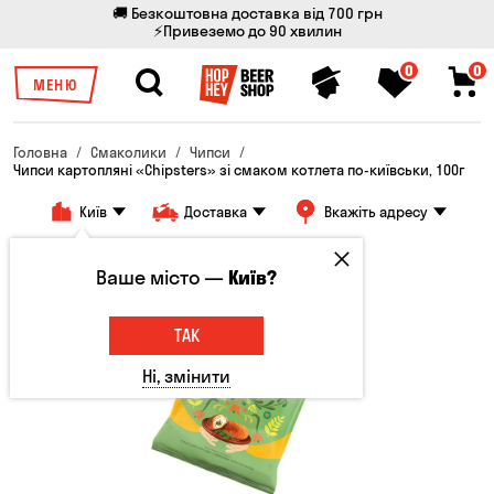
🚚 Безкоштовна доставка від 700 грн
⚡Привеземо до 90 хвилин
0
0
МЕНЮ
Головна
Смаколики
Чипси
Чипси картопляні «Chipsters» зі смаком котлета по-київськи, 100г
Київ
Доставка
Вкажіть адресу
Ваше місто —
Київ?
ТАК
Ні, змінити