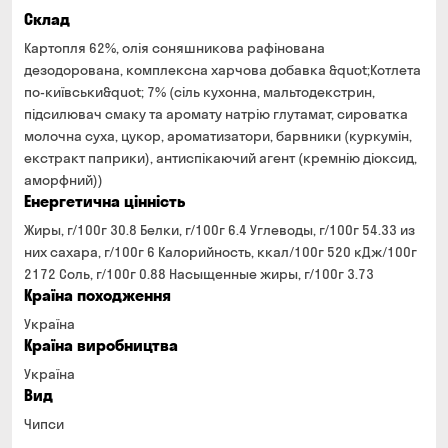
Склад
Картопля 62%, олія соняшникова рафінована
дезодорована, комплексна харчова добавка &quot;Котлета
по-київськи&quot; 7% (сіль кухонна, мальтодекстрин,
підсилювач смаку та аромату натрію глутамат, сироватка
молочна суха, цукор, ароматизатори, барвники (куркумін,
екстракт паприки), антиспікаючий агент (кремнію діоксид,
аморфний))
Енергетична цінність
Жиры, г/100г 30.8 Белки, г/100г 6.4 Углеводы, г/100г 54.33 из
них сахара, г/100г 6 Калорийность, ккал/100г 520 кДж/100г
2172 Соль, г/100г 0.88 Насыщенные жиры, г/100г 3.73
Країна походження
Україна
Країна виробництва
Україна
Вид
Чипси