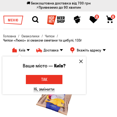
🚚 Безкоштовна доставка від 700 грн
⚡Привеземо до 90 хвилин
0
0
МЕНЮ
Головна
Смаколики
Чипси
Чипси «Люкс» зі смаком сметани та цибулі, 133г
Київ
Доставка
Вкажіть адресу
Ваше місто —
Київ?
ТАК
Ні, змінити