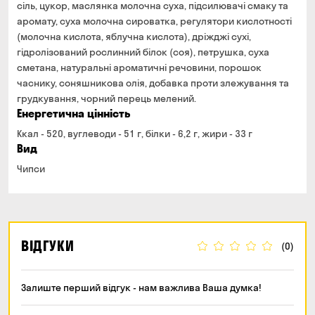
сіль, цукор, маслянка молочна суха, підсилювачі смаку та
аромату, суха молочна сироватка, регулятори кислотності
(молочна кислота, яблучна кислота), дріжджі сухі,
гідролізований рослинний білок (соя), петрушка, суха
сметана, натуральні ароматичні речовини, порошок
часнику, соняшникова олія, добавка проти злежування та
грудкування, чорний перець мелений.
Енергетична цінність
Ккал - 520, вуглеводи - 51 г, білки - 6,2 г, жири - 33 г
Вид
Чипси
ВІДГУКИ
(0)
Залиште перший відгук - нам важлива Ваша думка!