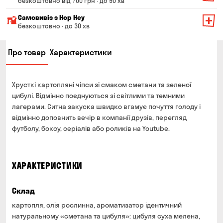
безкоштовно від 700 грн · до 90 хв
Мінімальна сума всього замовлення — 200 грн
Самовивіз з Hop Hey
Вартість доставки залежить від суми всього замовлення:
безкоштовно · до 30 хв
Від 200 до 299 грн
Мінімальна сума всього замовлення — 250 грн
139 грн
Про товар
Характеристики
Час складання замовлення — до 30 хв
Від 300 до 399 грн
99 грн
Можете без черги забрати з магазину в зручний для
Від 400 до 699 грн
79 грн
Вас час
Хрусткі картопляні чіпси зі смаком сметани та зеленої
Оплата:
Від 700 грн
безкоштовно
цибулі. Відмінно поєднуються зі світлими та темними
готівкою в магазині
лагерами. Ситна закуска швидко вгамує почуття голоду і
Термін доставки — до 90 хвилин
банківською картою на сайті та в магазині
відмінно доповнить вечір в компанії друзів, перегляд
*на час доставки можуть впливати повітряні тривоги
футболу, боксу, серіалів або роликів на Youtube.
Оплата:
готівкою кур'єру
банківською картою на сайті
ХАРАКТЕРИСТИКИ
Склад
картопля, олія рослинна, ароматизатор ідентичний
натуральному «сметана та цибуля»: цибуля суха мелена,