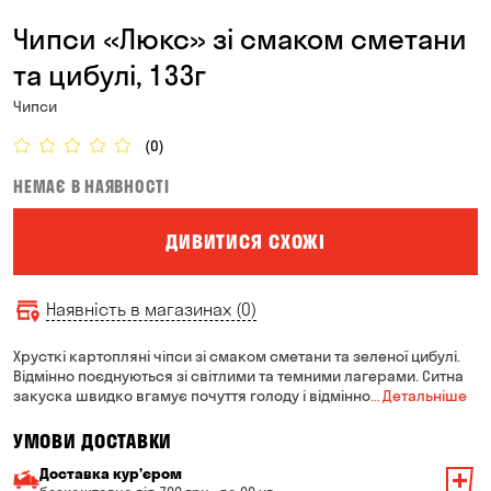
Чипси «Люкс» зі смаком сметани
та цибулі, 133г
Чипси
(0)
НЕМАЄ В НАЯВНОСТІ
ДИВИТИСЯ СХОЖІ
Наявність в магазинах (0)
Хрусткі картопляні чіпси зі смаком сметани та зеленої цибулі.
Відмінно поєднуються зі світлими та темними лагерами. Ситна
закуска швидко вгамує почуття голоду і відмінно
… Детальніше
УМОВИ ДОСТАВКИ
Доставка курʼєром