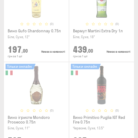
(0)
(0)
Вино Gufo Chardonnay 0.75л
Вермут Martini Extra Dry 1л
Біле, Сухе, 12°
Біле, Сухе, 18°
197
439
,00
,00
Немає в наявності
Немає в наявності
грн за 1 шт
грн за 1 шт
Тільки онлайн
Тільки онлайн
(0)
(0)
Вино ігристе Mondoro
Вино Primitivo Puglia IGT Red
Prosecco 0.75л
Fire 0.75л
Біле, Сухе, 11°
Червоне, Сухе, 13.5°