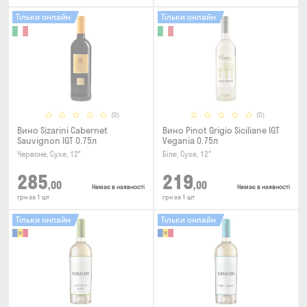
Тільки онлайн
Тільки онлайн
(0)
(0)
Вино Sizarini Cabernet
Вино Pinot Grigio Siciliane IGT
Sauvignon IGT 0.75л
Vegania 0.75л
Червоне, Сухе, 12°
Біле, Сухе, 12°
285
219
,00
,00
Немає в наявності
Немає в наявності
грн за 1 шт
грн за 1 шт
Тільки онлайн
Тільки онлайн