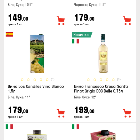
Біле, Сухе, 10.5°
Червоне, Сухе, 11.5°
149
179
,00
,00
грн за 1 шт
грн за 1 шт
Новинка
(0)
(0)
Вино Los Candiles Vino Blanco
Вино Francesco Cresci Scritti
1.5л
Pinot Grigio DOC Delle 0.75л
Біле, Сухе, 11°
Біле, Сухе, 12°
179
199
,00
,00
грн за 1 шт
грн за 1 шт