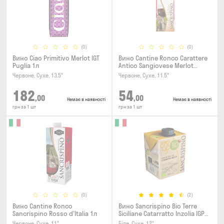
(0)
(0)
Вино Ciao Primitivo Merlot IGT
Вино Cantine Ronco Carattere
Puglia 1л
Antico Sangiovese Merlot
Rubicone IGT 0.25л
Червоне, Сухе, 13.5°
Червоне, Сухе, 11.5°
182
54
,00
,00
Немає в наявності
Немає в наявності
грн за 1 шт
грн за 1 шт
(0)
(2)
Вино Cantine Ronco
Вино Sancrispino Bio Terre
Sancrispino Rosso d'Italia 1л
Siciliane Catarratto Inzolia IGP
0.5л
Червоне, Сухе, 11°
Біле, Сухе, 12°