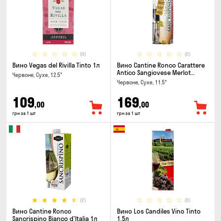
(0)
(0)
Вино Vegas del Rivilla Tinto 1л
Вино Cantine Ronco Carattere
Antico Sangiovese Merlot
Червоне, Сухе, 12.5°
Rubicone IGT 1л
Червоне, Сухе, 11.5°
109
169
,00
,00
грн за 1 шт
грн за 1 шт
(2)
(0)
Вино Cantine Ronco
Вино Los Candiles Vino Tinto
Sancrispino Bianco d'Italia 1л
1.5л