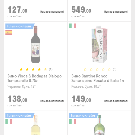
127
549
,00
,00
Немає в наявності
Немає в наявності
грн за 1 шт
грн за 1 шт
Тільки онлайн
(1)
(0)
Вино Vinos & Bodegas Dialogo
Вино Cantine Ronco
Tempranillo 0.75л
Sancrispino Rosato d'Italia 1л
Червоне, Сухе, 12°
Рожеве, Сухе, 10.5°
138
149
,00
,00
Немає в наявності
Немає в наявності
грн за 1 шт
грн за 1 шт
Тільки онлайн
Тільки онлайн