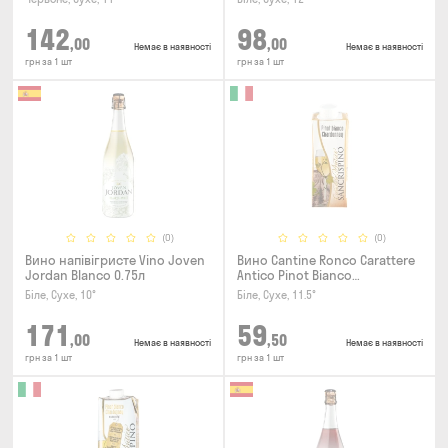
142
98
,00
,00
Немає в наявності
Немає в наявності
грн за 1 шт
грн за 1 шт
(0)
(0)
Вино напівігристе Vino Joven
Вино Cantine Ronco Carattere
Jordan Blanco 0.75л
Antico Pinot Bianco
Chardonnay Rubicone IGT 0.25л
Біле, Сухе, 10°
Біле, Сухе, 11.5°
171
59
,00
,50
Немає в наявності
Немає в наявності
грн за 1 шт
грн за 1 шт