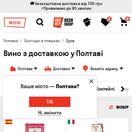
🚚 Безкоштовна доставка від 700 грн
⚡Привеземо до 90 хвилин
0
0
МЕНЮ
Головна
Сьогодні в пляшках
Сухе
Вино з доставкою у Полтаві
Полтава
Доставка
Вкажіть адресу
Ваше місто —
Полтава?
і товари
Пиво
Сидр
Вино
Віскі
Коктейлі
Сод
ТАК
ВИНО
ФІЛЬТР
Ні, змінити