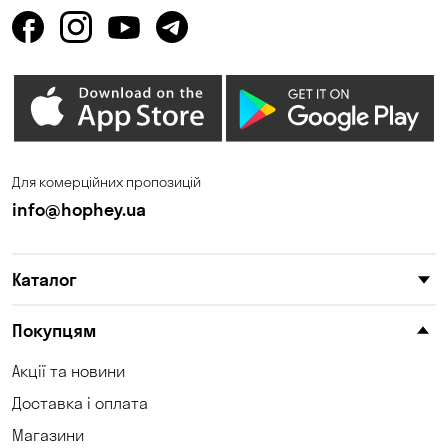
Гора
Горбанівка
Горенка
Горішні Плавні
Гостомель
Дмитрівка
Дніпро
Зазим’є
Запоріжжя
Калинівка
Для комерційних пропозицій
Кам'янське
Кам'яні Потоки
info@hophey.ua
Карнаухівка
Катеринівка
Каталог
Келеберда
Київ
Клинці
Княжичі
Покупцям
Корсунці
Котівка
Акції та новини
Доставка і оплата
Коцюбинське
Кошари
Магазини