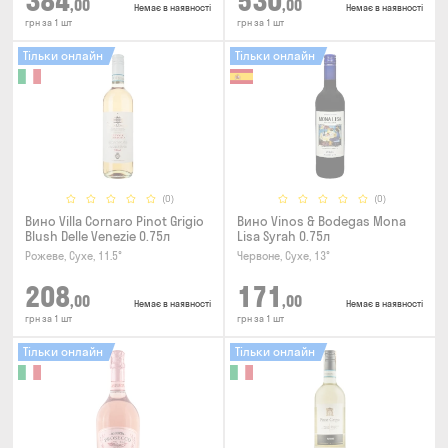
384
530
,00
,00
Немає в наявності
Немає в наявності
грн за 1 шт
грн за 1 шт
Тільки онлайн
Тільки онлайн
(0)
(0)
Вино Villa Cornaro Pinot Grigio
Вино Vinos & Bodegas Mona
Blush Delle Venezie 0.75л
Lisa Syrah 0.75л
Рожеве, Сухе, 11.5°
Червоне, Сухе, 13°
208
171
,00
,00
Немає в наявності
Немає в наявності
грн за 1 шт
грн за 1 шт
Тільки онлайн
Тільки онлайн