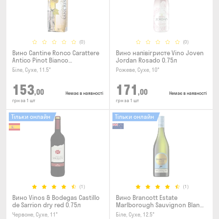
(0)
(0)
Вино Cantine Ronco Carattere
Вино напівігристе Vino Joven
Antico Pinot Bianco
Jordan Rosado 0.75л
Chardonnay Rubicone IGT 1л
Біле, Сухе, 11.5°
Рожеве, Сухе, 10°
153
171
,00
,00
Немає в наявності
Немає в наявності
грн за 1 шт
грн за 1 шт
Тільки онлайн
Тільки онлайн
(1)
(1)
Вино Vinos & Bodegas Castillo
Вино Brancott Estate
de Sarrion dry red 0.75л
Marlborough Sauvignon Blanc
0.75л
Червоне, Сухе, 11°
Біле, Сухе, 12.5°