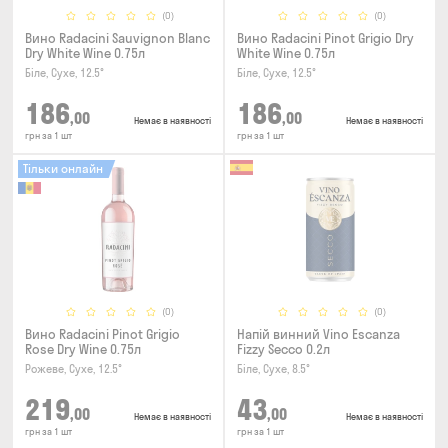
(0)
(0)
Вино Radacini Sauvignon Blanc
Вино Radacini Pinot Grigio Dry
Dry White Wine 0.75л
White Wine 0.75л
Біле, Сухе, 12.5°
Біле, Сухе, 12.5°
186
186
,00
,00
Немає в наявності
Немає в наявності
грн за 1 шт
грн за 1 шт
Тільки онлайн
(0)
(0)
Вино Radacini Pinot Grigio
Напій винний Vino Escanza
Rose Dry Wine 0.75л
Fizzy Secco 0.2л
Рожеве, Сухе, 12.5°
Біле, Сухе, 8.5°
219
43
,00
,00
Немає в наявності
Немає в наявності
грн за 1 шт
грн за 1 шт