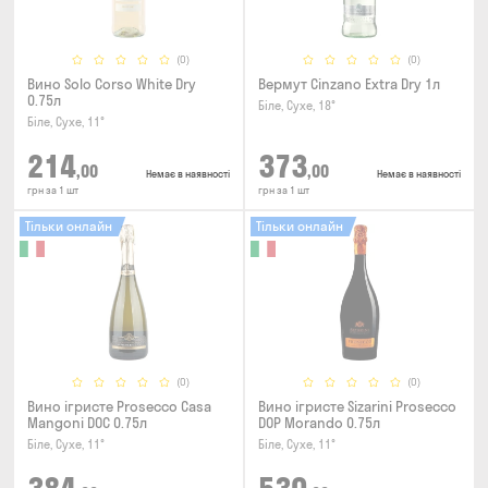
(0)
(0)
Вино Solo Corso White Dry
Вермут Cinzano Extra Dry 1л
0.75л
Біле, Сухе, 18°
Біле, Сухе, 11°
214
373
,00
,00
Немає в наявності
Немає в наявності
грн за 1 шт
грн за 1 шт
Тільки онлайн
Тільки онлайн
(0)
(0)
Вино ігристе Prosecco Casa
Вино ігристе Sizarini Prosecco
Mangoni DOC 0.75л
DOP Morando 0.75л
Біле, Сухе, 11°
Біле, Сухе, 11°