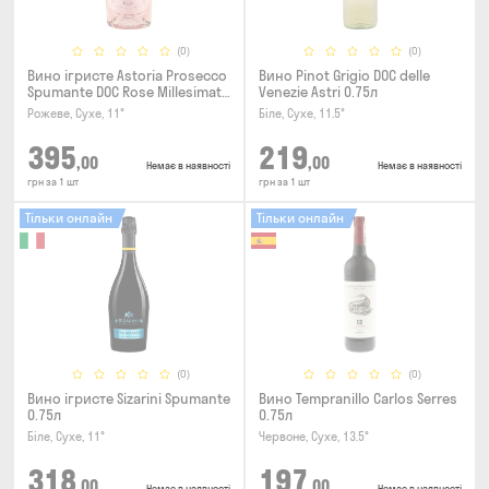
(0)
(0)
Вино ігристе Astoria Prosecco
Вино Pinot Grigio DOC delle
Spumante DOC Rose Millesimato
Venezie Astri 0.75л
0.75л
Рожеве, Сухе, 11°
Біле, Сухе, 11.5°
395
219
,00
,00
Немає в наявності
Немає в наявності
грн за 1 шт
грн за 1 шт
Тільки онлайн
Тільки онлайн
(0)
(0)
Вино ігристе Sizarini Spumante
Вино Tempranillo Carlos Serres
0.75л
0.75л
Біле, Сухе, 11°
Червоне, Сухе, 13.5°
318
197
,00
,00
Немає в наявності
Немає в наявності