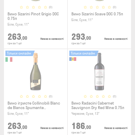
(0)
(0)
Вино Sizarini Pinot Grigio DOC
Вино Sizarini Soave DOC 0.75л
0.75л
Біле, Сухе, 11°
Біле, Сухе, 11°
263
293
,00
,00
Немає в наявності
Немає в наявності
грн за 1 шт
грн за 1 шт
Тільки онлайн
Тільки онлайн
(0)
(0)
Вино ігристе Collinobili Blanc
Вино Radacini Cabernet
de Blancs Spumante
Sauvignon Dry Red Wine 0.75л
Millesimato Extra Dry 0.75л
Біле, Сухе, 11°
Червоне, Сухе, 13°
263
186
,00
,00
Немає в наявності
Немає в наявності
грн за 1 шт
грн за 1 шт