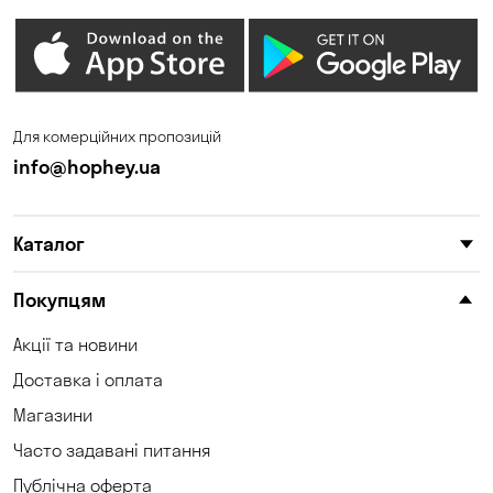
Гостомель
Дмитрівка
Дніпро
Зазим’є
Запоріжжя
Калинівка
Для комерційних пропозицій
Кам'янське
Кам'яні Потоки
info@hophey.ua
Карнаухівка
Катеринівка
Каталог
Келеберда
Київ
Клинці
Княжичі
Покупцям
Корсунці
Котівка
Акції та новини
Доставка і оплата
Коцюбинське
Кошари
Магазини
Красносілка
Кременчук
Часто задавані питання
Кривий Ріг
Кривуші
Публічна оферта