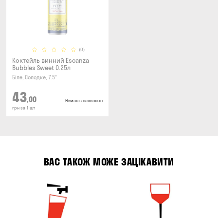
(0)
Коктейль винний Escanza
Bubbles Sweet 0.25л
Біле, Солодке, 7.5°
43
,00
Немає в наявності
грн за 1 шт
ВАС ТАКОЖ МОЖЕ ЗАЦІКАВИТИ