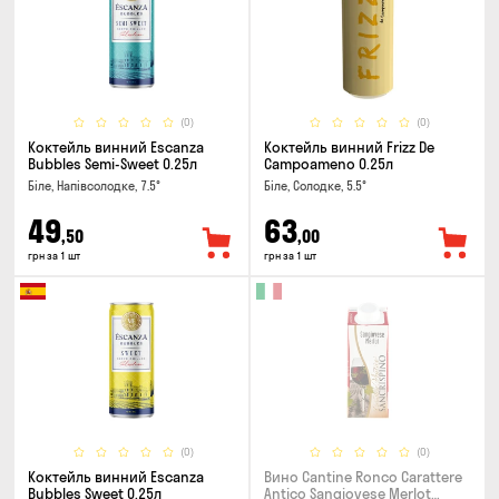
(0)
(0)
Коктейль винний Escanza
Коктейль винний Frizz De
Bubbles Semi-Sweet 0.25л
Campoameno 0.25л
Біле, Напівсолодке, 7.5°
Біле, Солодке, 5.5°
49
63
,50
,00
грн за 1 шт
грн за 1 шт
(0)
(0)
Коктейль винний Escanza
Вино Cantine Ronco Carattere
Bubbles Sweet 0.25л
Antico Sangiovese Merlot