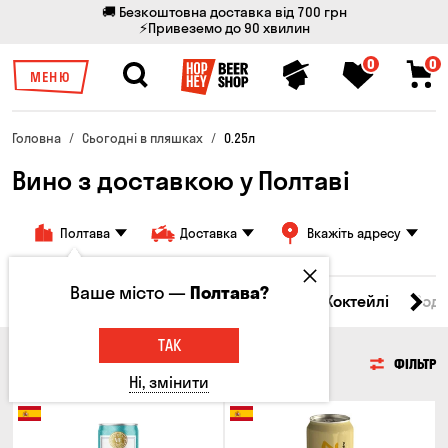
🚚 Безкоштовна доставка від 700 грн
⚡Привеземо до 90 хвилин
0
0
МЕНЮ
Головна
Сьогодні в пляшках
0.25л
Вино з доставкою у Полтаві
Полтава
Доставка
Вкажіть адресу
Ваше місто —
Полтава?
і товари
Пиво
Сидр
Вино
Віскі
Коктейлі
Сод
ТАК
ВИНО
ФІЛЬТР
Ні, змінити