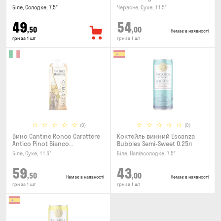
Rubicone IGT 0.25л
Біле, Солодке, 7.5°
Червоне, Сухе, 11.5°
49
54
,50
,00
Немає в наявності
грн за 1 шт
грн за 1 шт
(0)
(0)
Вино Cantine Ronco Carattere
Коктейль винний Escanza
Antico Pinot Bianco
Bubbles Semi-Sweet 0.25л
Chardonnay Rubicone IGT 0.25л
Біле, Сухе, 11.5°
Біле, Напівсолодке, 7.5°
59
43
,50
,00
Немає в наявності
Немає в наявності
грн за 1 шт
грн за 1 шт