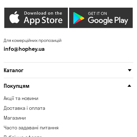
Гостомель
Дмитрівка
Дніпро
Зазим’є
Запоріжжя
Калинівка
Для комерційних пропозицій
Кам'янське
Кам'яні Потоки
info@hophey.ua
Карнаухівка
Катеринівка
Каталог
Келеберда
Київ
Клинці
Княжичі
Покупцям
Корсунці
Котівка
Акції та новини
Доставка і оплата
Коцюбинське
Кошари
Магазини
Красносілка
Кременчук
Часто задавані питання
Кривий Ріг
Кривуші