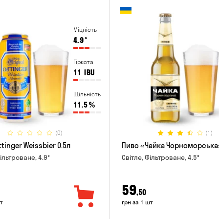
Міцність
4.9
°
Гіркота
11
IBU
Щільність
11.5
%
(0)
(1)
tinger Weissbier 0.5л
Пиво «Чайка Чорноморська»
ільтроване, 4.9°
Світле, Фільтроване, 4.5°
59
,50
т
грн за 1 шт