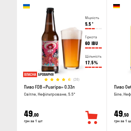
Міцність
5.5
°
Гіркота
60
IBU
Щільність
17.5
%
(26)
Пиво FDB «Puaripa» 0.33л
Пиво Oet
Світле, Нефільтроване, 5.5°
Біле, Неф
49
49
,00
,50
грн за 1 шт
грн за 1 ш