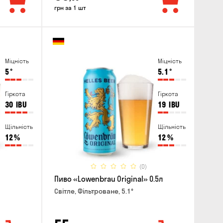
грн за 1 шт
Міцність
Міцність
5
°
5.1
°
Гіркота
Гіркота
30
IBU
19
IBU
Щільність
Щільність
12
%
12
%
(0)
Пиво «Lowenbrau Original» 0.5л
Світле, Фільтроване, 5.1°