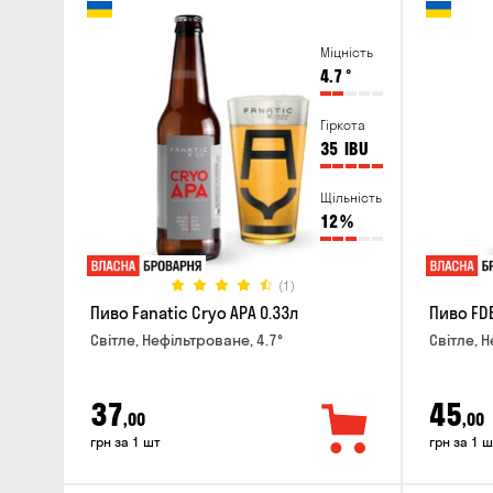
Міцність
4.7
°
Гіркота
35
IBU
Щільність
12
%
(1)
Пиво Fanatic Cryo APA 0.33л
Пиво FDB
Світле, Нефільтроване, 4.7°
Світле, Н
37
45
,00
,00
грн за 1 шт
грн за 1 ш