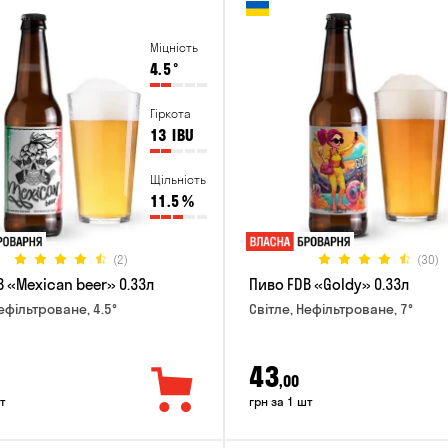
Міцність
4.5
°
Гіркота
13
IBU
Щільність
11.5
%
(2)
(30)
 «Mexican beer» 0.33л
Пиво FDB «Goldy» 0.33л
ефільтроване, 4.5°
Світле, Нефільтроване, 7°
43
,00
т
грн за 1 шт