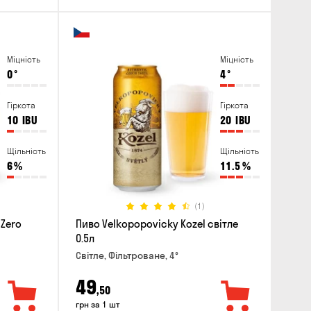
Міцність
Міцність
0
°
4
°
Гіркота
Гіркота
10
IBU
20
IBU
Щільність
Щільність
6
%
11.5
%
(1)
 Zero
Пиво Velkopopovicky Kozel світле
0.5л
Світле, Фільтроване, 4°
49
,50
грн за 1 шт