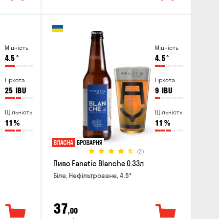
Міцність
Міцність
4.5
°
4.5
°
Гіркота
Гіркота
25
IBU
9
IBU
Щільність
Щільність
11
%
11
%
(2)
Пиво Fanatic Blanche 0.33л
Біле, Нефільтроване, 4.5°
37
,00