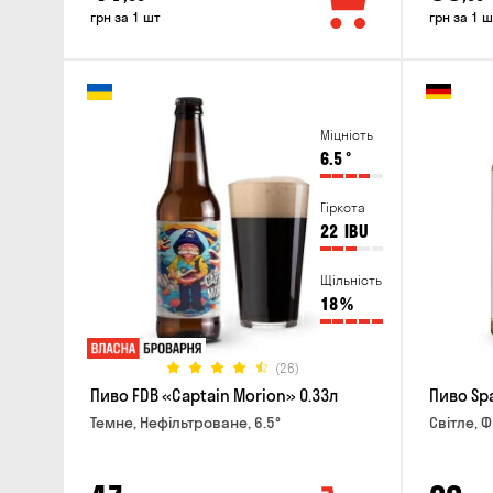
грн за 1 шт
грн за 1 ш
Міцність
6.5
°
Гіркота
22
IBU
Щільність
18
%
(26)
Пиво FDB «Captain Morion» 0.33л
Пиво Spa
Темне, Нефільтроване, 6.5°
Світле, Ф