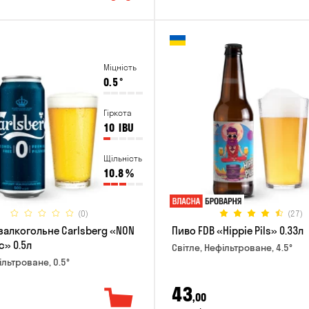
Міцність
0.5
°
Гіркота
10
IBU
Щільність
10.8
%
(0)
(27)
залкогольне Carlsberg «NON
Пиво FDB «Hippie Pils» 0.33л
c» 0.5л
Світле, Нефільтроване, 4.5°
ільтроване, 0.5°
43
,00