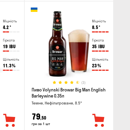
Міцність
Міцність
4.2
°
8.5
°
Гіркота
Гіркота
19
IBU
35
IBU
Щільність
Щільність
11.3
%
23
%
(3)
Пиво Volynski Browar Big Man English
Barleywine 0.35л
Темне, Нефільтроване, 8.5°
79
,50
грн за 1 шт