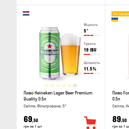
Топ прод
Міцність
5
°
Гіркота
19
IBU
Щільність
11.5
%
(0)
Пиво Heineken Lager Beer Premium
Пиво For
Quality 0.5л
0.5л
Світле, Фільтроване, 5°
Світле, Н
69
89
,50
,50
грн за 1 шт
грн за 1 ш