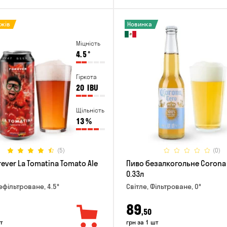
ажів
Новинка
Міцність
4.5
°
Гіркота
20
IBU
Щільність
13
%
(5)
(0)
ever La Tomatina Tomato Ale
Пиво безалкогольне Corona
0.33л
ефільтроване, 4.5°
Світле, Фільтроване, 0°
89
,50
т
грн за 1 шт