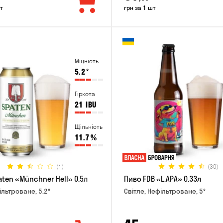
т
грн за 1 шт
Міцність
5.2
°
Гіркота
21
IBU
Щільність
11.7
%
(1)
(30)
ten «Münchner Hell» 0.5л
Пиво FDB «L.APA» 0.33л
ільтроване, 5.2°
Світле, Нефільтроване, 5°