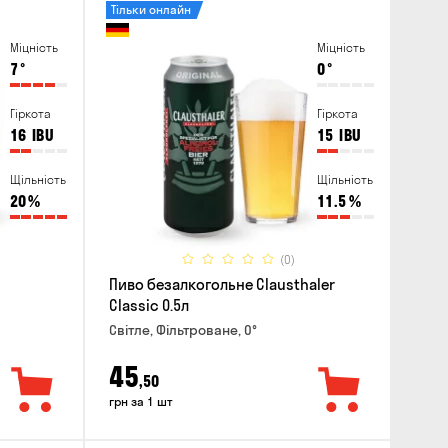
Тільки онлайн
Міцність
Міцність
7
°
0
°
Гіркота
Гіркота
16
IBU
15
IBU
Щільність
Щільність
20
%
11.5
%
(0)
Пиво безалкогольне Clausthaler
Classic 0.5л
Світле, Фільтроване, 0°
45
,50
грн за 1 шт