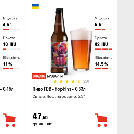
Міцність
Міцність
4.5
°
5.5
°
Гіркота
Гіркота
10
IBU
42
IBU
Щільність
Щільність
11
%
14.5
%
(28)
 0.45л
Пиво FDB «Hopkins» 0.33л
Світле, Нефільтроване, 5.5°
47
,50
грн за 1 шт