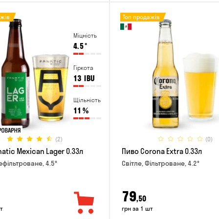
ажів
Топ продажів
Міцність
4.5
°
Гіркота
13
IBU
Щільність
11
%
(2)
(0)
atic Mexican Lager 0.33л
Пиво Corona Extra 0.33л
ефільтроване, 4.5°
Світле, Фільтроване, 4.2°
79
,50
т
грн за 1 шт