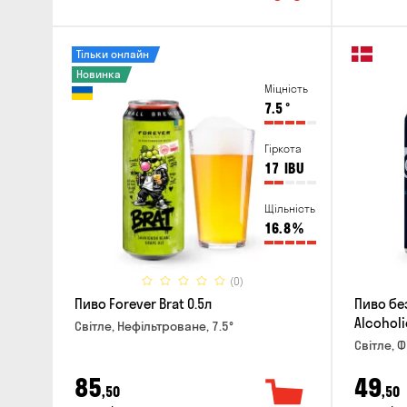
Тільки онлайн
Новинка
Міцність
7.5
°
Гіркота
17
IBU
Щільність
16.8
%
(0)
Пиво Forever Brat 0.5л
Пиво бе
Alcoholi
Світле, Нефільтроване, 7.5°
Світле, Ф
85
49
,50
,50