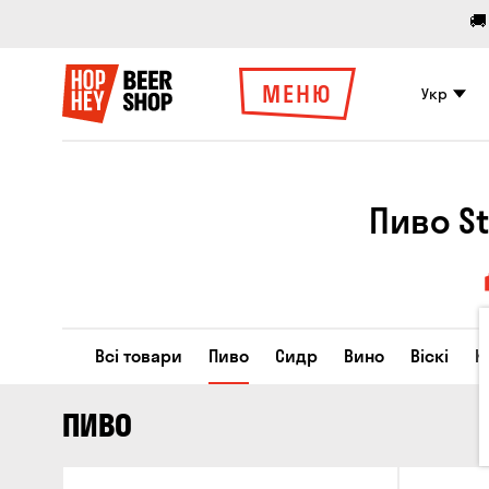
🚚
МЕНЮ
Укр
Пиво S
Всі товари
Пиво
Сидр
Вино
Віскі
К
ПИВО