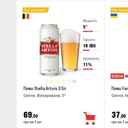
Топ продажів
Топ прод
Міцність
5
°
Гіркота
18
IBU
Щільність
11
%
(0)
Пиво Stella Artois 0.5л
Пиво Fan
Світле, Фільтроване, 5°
Світле, Н
69
37
,50
,00
грн за 1 шт
грн за 1 ш