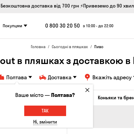
 Безкоштовна доставка від 700 грн
⚡Привеземо до 90 хви
0 800 30 20 50
Покупцям
з 10:00 - до 22:00
Головна
Сьогодні в пляшках
Пиво
tout в пляшках з доставкою в 
Полтава
Доставка
Вкажіть адресу
Ваше місто —
Полтава?
октейлі
Соджу
Лікери та настоянки
Коньяки та брен
ТАК
Ні, змінити