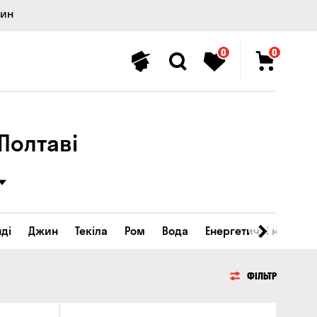
лин
0
0
Полтаві
ді
Джин
Текіла
Ром
Вода
Енергетичні напої
ФІЛЬТР