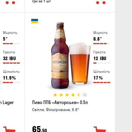
грн за 1 шт
Міцність
Міцність
5
°
6.8
°
Гіркота
Гіркота
32
IBU
12
IBU
Щільність
Щільність
11.9
%
17
%
(3)
h Lager
Пиво ППБ «Авторське» 0.5л
Світле, Фільтроване, 6.8°
65
,50