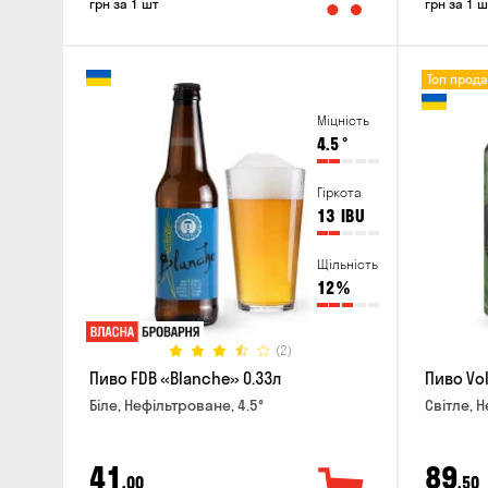
грн за 1 шт
грн за 1 ш
Топ прод
Міцність
4.5
°
Гіркота
13
IBU
Щільність
12
%
(2)
Пиво FDB «Blanche» 0.33л
Пиво Vol
Біле, Нефільтроване, 4.5°
Світле, Н
41
89
,00
,50