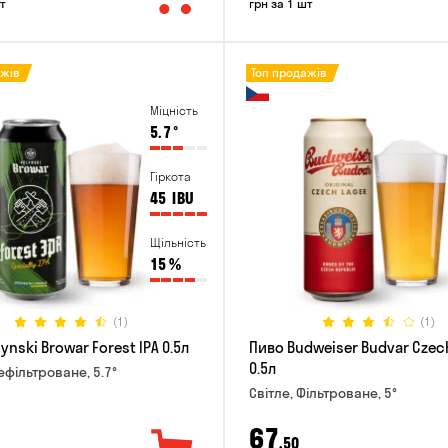
т
грн за 1 шт
ажів
Топ продажів
Міцність
5.7
°
Гіркота
45
IBU
Щільність
15
%
(1)
(1)
ynski Browar Forest IPA 0.5л
Пиво Budweiser Budvar Czec
0.5л
ефільтроване, 5.7°
Світле, Фільтроване, 5°
67
,50