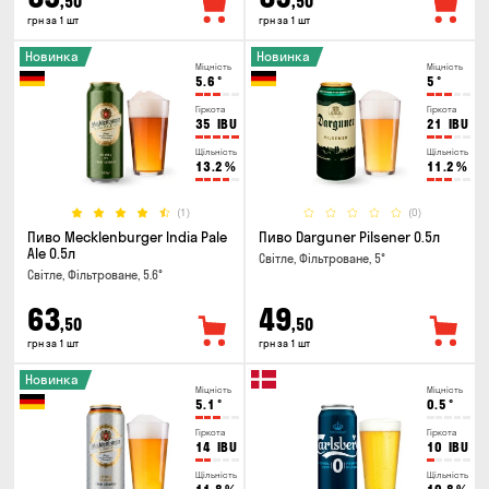
,50
,50
грн за 1 шт
грн за 1 шт
Новинка
Новинка
Міцність
Міцність
5.6
°
5
°
Гіркота
Гіркота
35
IBU
21
IBU
Щільність
Щільність
13.2
%
11.2
%
(1)
(0)
Пиво Mecklenburger India Pale
Пиво Darguner Pilsener 0.5л
Ale 0.5л
Світле, Фільтроване, 5°
Світле, Фільтроване, 5.6°
63
49
,50
,50
грн за 1 шт
грн за 1 шт
Новинка
Міцність
Міцність
5.1
°
0.5
°
Гіркота
Гіркота
14
IBU
10
IBU
Щільність
Щільність