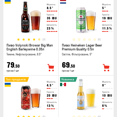
Міцність
Міцність
8.5
°
5
°
Гіркота
Гіркота
35
IBU
19
IBU
Щільність
Щільність
23
%
11.5
%
(3)
(0)
Пиво Volynski Browar Big Man
Пиво Heineken Lager Beer
English Barleywine 0.35л
Premium Quality 0.5л
Темне, Нефільтроване, 8.5°
Світле, Фільтроване, 5°
79
69
,50
,50
грн за 1 шт
грн за 1 шт
Топ продажів
Новинка
Міцність
Міцність
4.5
°
0
°
Гіркота
Гіркота
20
IBU
10
IBU
Щільність
Щільність
13
%
6
%
(5)
(0)