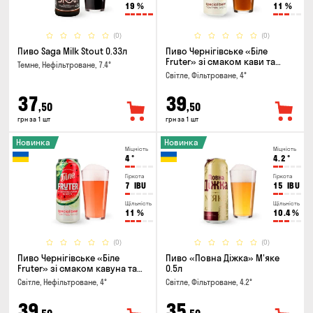
19
%
11
%
(0)
(0)
Пиво Saga Milk Stout 0.33л
Пиво Чернігівське «Біле
Fruter» зі смаком кави та
Темне, Нефільтроване, 7.4°
апельсину 0.5л
Світле, Фільтроване, 4°
37
39
,50
,50
грн за 1 шт
грн за 1 шт
Новинка
Новинка
Міцність
Міцність
4
°
4.2
°
Гіркота
Гіркота
7
IBU
15
IBU
Щільність
Щільність
11
%
10.4
%
(0)
(0)
Пиво Чернігівське «Біле
Пиво «Повна Діжка» М'яке
Fruter» зі смаком кавуна та
0.5л
м'яти 0.5л
Світле, Нефільтроване, 4°
Світле, Фільтроване, 4.2°
39
35