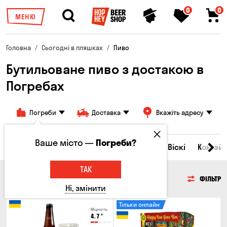
0
0
МЕНЮ
Головна
Сьогодні в пляшках
Пиво
Бутильоване пиво з достакою в
Погребах
Погреби
Доставка
Вкажіть адресу
Ваше місто —
Погреби?
Всі товари
Пиво
Сидр
Вино
Віскі
Коктейл
ТАК
ПИВО
ФІЛЬТР
Ні, змінити
Тільки онлайн
Міцність
4.7
°