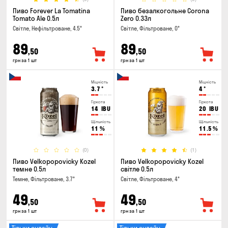
Пиво Forever La Tomatina
Пиво безалкогольне Corona
Tomato Ale 0.5л
Zero 0.33л
Світле, Нефільтроване, 4.5°
Світле, Фільтроване, 0°
89
89
,50
,50
грн за 1 шт
грн за 1 шт
Міцність
Міцність
3.7
°
4
°
Гіркота
Гіркота
14
IBU
20
IBU
Щільність
Щільність
11
%
11.5
%
(0)
(1)
Пиво Velkopopovicky Kozel
Пиво Velkopopovicky Kozel
темне 0.5л
світле 0.5л
Темне, Фільтроване, 3.7°
Світле, Фільтроване, 4°
49
49
,50
,50
грн за 1 шт
грн за 1 шт
Тільки онлайн
Тільки онлайн