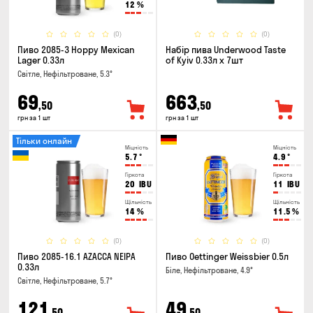
12
%
(0)
(0)
Пиво 2085-3 Hoppy Mexican
Набір пива Underwood Taste
Lager 0.33л
of Kyiv 0.33л x 7шт
Світле, Нефільтроване, 5.3°
69
663
,50
,50
грн за 1 шт
грн за 1 шт
Тільки онлайн
Міцність
Міцність
5.7
°
4.9
°
Гіркота
Гіркота
20
IBU
11
IBU
Щільність
Щільність
14
%
11.5
%
(0)
(0)
Пиво 2085-16.1 AZACCA NEIPA
Пиво Oettinger Weissbier 0.5л
0.33л
Біле, Нефільтроване, 4.9°
Світле, Нефільтроване, 5.7°
121
49
,50
,50