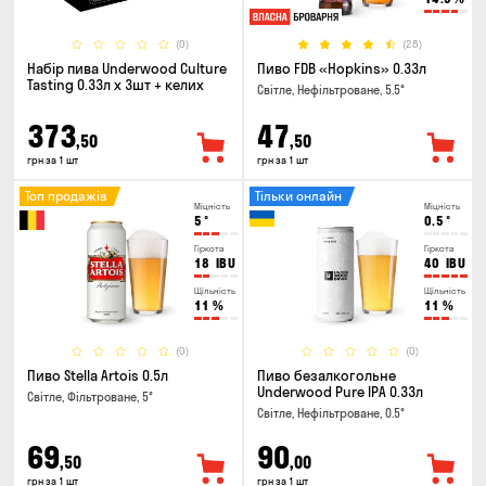
(0)
(28)
Набір пива Underwood Culture
Пиво FDB «Hopkins» 0.33л
Tasting 0.33л x 3шт + келих
Світле, Нефільтроване, 5.5°
373
47
,50
,50
грн за 1 шт
грн за 1 шт
Топ продажів
Тільки онлайн
Міцність
Міцність
5
°
0.5
°
Гіркота
Гіркота
18
IBU
40
IBU
Щільність
Щільність
11
%
11
%
(0)
(0)
Пиво Stella Artois 0.5л
Пиво безалкогольне
Underwood Pure IPA 0.33л
Світле, Фільтроване, 5°
Світле, Нефільтроване, 0.5°
69
90
,50
,00
грн за 1 шт
грн за 1 шт