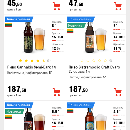
45
47
,50
,50
грн за 1 шт
грн за 1 шт
Тільки онлайн
Тільки онлайн
Міцність
Міцність
Новинка
5
°
5
°
Гіркота
Гіркота
15
IBU
14
IBU
Щільність
Щільність
12
%
11
%
(3)
(0)
Пиво Cannabis Semi-Dark 1л
Пиво Bistrampolio Craft Dvaro
Sviesusis 1л
Напівтемне, Нефільтроване, 5°
Світле, Нефільтроване, 5°
187
187
,50
,50
грн за 1 шт
грн за 1 шт
Тільки онлайн
Тільки онлайн
Міцність
Міцність
Новинка
5.5
°
4.6
°
Гіркота
Гіркота
16
IBU
12
IBU