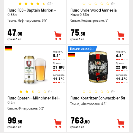
(26)
(0)
Пиво FDB «Captain Morion»
Пиво Underwood Amnesia
0.33л
Haze 0.33л
Темне, Нефільтроване, 6.5°
Світле, Нефільтроване, 5°
47
75
,00
,50
грн за 1 шт
грн за 1 шт
Тільки онлайн
Міцність
Міцність
5.2
°
4.8
°
Гіркота
Гіркота
21
IBU
22
IBU
Щільність
Щільність
11.7
%
11.4
%
(1)
(0)
Пиво Spaten «Münchner Hell»
Пиво Kostritzer Schwarzbier 5л
0.5л
Темне, Фільтроване, 4.8°
Світле, Фільтроване, 5.2°
99
763
,50
,50
грн за 1 шт
грн за 1 шт