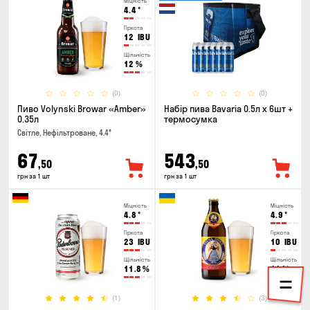
Міцність
4.4
°
Гіркота
12
IBU
Щільність
12
%
(0)
(0)
Пиво Volynski Browar «Amber»
Набір пива Bavaria 0.5л х 6шт +
0.35л
термосумка
Світле, Нефільтроване, 4.4°
67
543
,50
,50
грн за 1 шт
грн за 1 шт
Міцність
Міцність
4.8
°
4.9
°
Гіркота
Гіркота
23
IBU
10
IBU
Щільність
Щільність
11.8
%
11
%
(1)
(3)