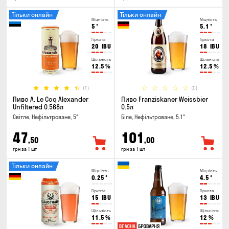
Тільки онлайн
Тільки онлайн
Міцність
Міцність
5
°
5.1
°
Гіркота
Гіркота
20
IBU
18
IBU
Щільність
Щільність
12.5
%
12.5
%
(1)
(0)
Пиво A. Le Coq Alexander
Пиво Franziskaner Weissbier
Unfiltered 0.568л
0.5л
Світле, Нефільтроване, 5°
Біле, Нефільтроване, 5.1°
47
101
,50
,00
грн за 1 шт
грн за 1 шт
Тільки онлайн
Міцність
Міцність
0.25
°
4.5
°
Гіркота
Гіркота
15
IBU
13
IBU
Щільність
Щільність
11.5
%
12
%