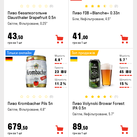
(0)
(2)
Пиво безалкогольне
Пиво FDB «Blanche» 0.33л
Clausthaler Grapefruit 0.5л
Біле, Нефільтроване, 4.5°
Світле, Фільтроване, 0.25°
43
41
,50
,00
грн за 1 шт
грн за 1 шт
Тільки онлайн
Топ продажів
Міцність
Міцність
4.8
°
5.7
°
Гіркота
Гіркота
23
IBU
45
IBU
Щільність
Щільність
11.2
%
15
%
(0)
(1)
Пиво Krombacher Pils 5л
Пиво Volynski Browar Forest
IPA 0.5л
Світле, Фільтроване, 4.8°
Світле, Нефільтроване, 5.7°
679
89
,50
,50
грн за 1 шт
грн за 1 шт