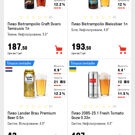
Щільність
Щільність
12.2
%
12
%
(0)
(0)
Пиво Bistrampolio Craft Dvaro
Пиво Bistrampolio Weissbier 1л
Tamsusis 1л
Біле, Нефільтроване, 4.6°
Темне, Нефільтроване, 5.5°
187
193
,50
,50
грн за 1 шт
грн за 1 шт
Тільки онлайн
Тільки онлайн
Міцність
Міцність
4.9
°
4.4
°
Гіркота
Гіркота
21
IBU
12
IBU
Щільність
Щільність
12.2
%
11.5
%
(0)
(0)
Пиво Lander Brau Premium
Пиво 2085-25.1 Fresh Tomato
Beer 0.5л
Goze 0.33л
Світле, Фільтроване, 4.9°
Світле, Нефільтроване, 4.4°