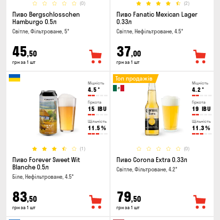
(0)
(2)
Пиво Bergschlosschen
Пиво Fanatic Mexican Lager
Hamburgo 0.5л
0.33л
Світле, Фільтроване, 5°
Світле, Нефільтроване, 4.5°
45
37
,50
,00
грн за 1 шт
грн за 1 шт
Топ продажів
Міцність
Міцність
4.5
°
4.2
°
Гіркота
Гіркота
15
IBU
19
IBU
Щільність
Щільність
11.5
%
11.3
%
(1)
(0)
Пиво Forever Sweet Wit
Пиво Corona Extra 0.33л
Blanche 0.5л
Світле, Фільтроване, 4.2°
Біле, Нефільтроване, 4.5°
83
79
,50
,50
грн за 1 шт
грн за 1 шт