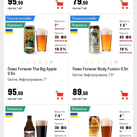
95
79
,50
,50
грн за 1 шт
грн за 1 шт
Тільки онлайн
Тільки онлайн
Міцність
Міцність
Новинка
Новинка
7
°
7.5
°
Гіркота
Гіркота
35
IBU
45
IBU
Щільність
Щільність
16.5
%
18
%
(0)
(0)
Пиво Forever The Big Apple
Пиво Forever Body Fusion 0.5л
0.5л
Світле, Нефільтроване, 7.5°
Світле, Нефільтроване, 7°
95
89
,50
,50
грн за 1 шт
грн за 1 шт
Новинка
Новинка
Міцність
Міцність
7.4
°
4
°
Гіркота
Гіркота
30
IBU
10
IBU
Щільність
Щільність