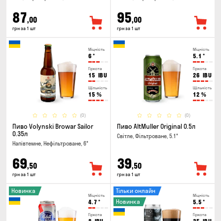
87
95
,00
,00
грн за 1 шт
грн за 1 шт
Міцність
Міцність
6
°
5.1
°
Гіркота
Гіркота
15
IBU
26
IBU
Щільність
Щільність
15
%
12
%
(0)
(0)
Пиво Volynski Browar Sailor
Пиво AltMuller Original 0.5л
0.35л
Світле, Фільтроване, 5.1°
Напівтемне, Нефільтроване, 6°
69
39
,50
,50
грн за 1 шт
грн за 1 шт
Новинка
Тільки онлайн
Міцність
Міцність
Новинка
4.7
°
5.5
°
Гіркота
Гіркота