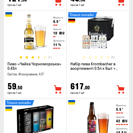
грн за 1 шт
грн за 1 шт
Тільки онлайн
Міцність
4.5
°
Гіркота
10
IBU
Щільність
11
%
(1)
(0)
Пиво «Чайка Чорноморська»
Набір пива Krombacher в
0.45л
асортименті 0.5л х 6шт +
термосумка
Світле, Фільтроване, 4.5°
59
617
,50
,00
грн за 1 шт
грн за 1 шт
Тільки онлайн
Міцність
5.5
°
Гіркота
42
IBU
Щільність
14.5
%