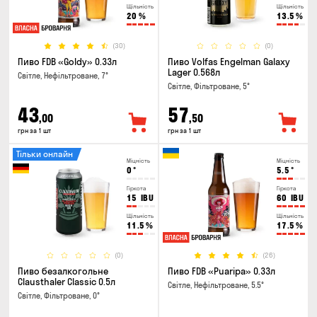
Щільність
Щільність
20
%
13.5
%
(30)
(0)
Пиво FDB «Goldy» 0.33л
Пиво Volfas Engelman Galaxy
Lager 0.568л
Світле, Нефільтроване, 7°
Світле, Фільтроване, 5°
43
57
,00
,50
грн за 1 шт
грн за 1 шт
Тільки онлайн
Міцність
Міцність
0
°
5.5
°
Гіркота
Гіркота
15
IBU
60
IBU
Щільність
Щільність
11.5
%
17.5
%
(0)
(26)
Пиво безалкогольне
Пиво FDB «Puaripa» 0.33л
Clausthaler Classic 0.5л
Світле, Нефільтроване, 5.5°
Світле, Фільтроване, 0°