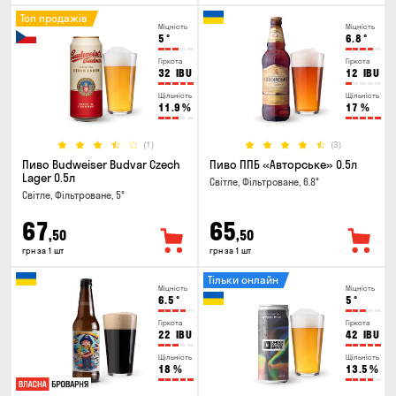
Топ продажів
Міцність
Міцність
5
°
6.8
°
Гіркота
Гіркота
32
IBU
12
IBU
Щільність
Щільність
11.9
%
17
%
(1)
(3)
Пиво Budweiser Budvar Czech
Пиво ППБ «Авторське» 0.5л
Lager 0.5л
Світле, Фільтроване, 6.8°
Світле, Фільтроване, 5°
67
65
,50
,50
грн за 1 шт
грн за 1 шт
Тільки онлайн
Міцність
Міцність
6.5
°
5
°
Гіркота
Гіркота
22
IBU
42
IBU
Щільність
Щільність
18
%
13.5
%