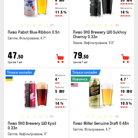
8
IBU
35
IBU
Щільність
Щільність
11.5
%
14
%
(0)
(0)
Пиво Pabst Blue Ribbon 0.5л
Пиво SHO Brewery ШО Sukhoy
Cherniy 0.33л
Світле, Фільтроване, 4.7°
Темне, Нефільтроване, 5.5°
47
79
,50
,50
грн за 1 шт
грн за 1 шт
Тільки онлайн
Тільки онлайн
Міцність
Міцність
Новинка
4
°
4.7
°
Гіркота
Гіркота
5
IBU
10
IBU
Щільність
Щільність
14
%
10.5
%
(0)
(0)
Пиво SHO Brewery ШО Kysil
Пиво Miller Genuine Draft 0.48л
0.33л
Світле, Фільтроване, 4.7°
Світле, Нефільтроване, 4°