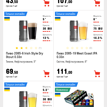
43
107
,50
,00
грн за 1 шт
грн за 1 шт
Тільки онлайн
Тільки онлайн
Міцність
Міцність
5
°
6
°
Гіркота
Гіркота
30
IBU
75
IBU
Щільність
Щільність
13
%
14.3
%
(1)
(0)
Пиво 2085-6 Irish Style Dry
Пиво 2085-19 West Coast IPA
Stout 0.33л
0.33л
Темне, Нефільтроване, 5°
Світле, Нефільтроване, 6°
69
111
,50
,00
грн за 1 шт
грн за 1 шт
Тільки онлайн
Тільки онлайн
Міцність
Новинка
5.3
°
Гіркота
30
IBU
Щільність