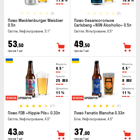
11.8
%
10.8
%
(0)
(0)
Пиво Mecklenburger Weisbier
Пиво безалкогольне
0.5л
Carlsberg «NON Alcoholic» 0.5л
Світле, Нефільтроване, 5.1°
Світле, Фільтроване, 0.5°
53
49
,50
,50
грн за 1 шт
грн за 1 шт
Міцність
Міцність
4.5
°
4.5
°
Гіркота
Гіркота
25
IBU
9
IBU
Щільність
Щільність
11
%
11
%
(27)
(2)
Пиво FDB «Hippie Pils» 0.33л
Пиво Fanatic Blanche 0.33л
Світле, Нефільтроване, 4.5°
Біле, Нефільтроване, 4.5°
43
37
,00
,00
грн за 1 шт
грн за 1 шт