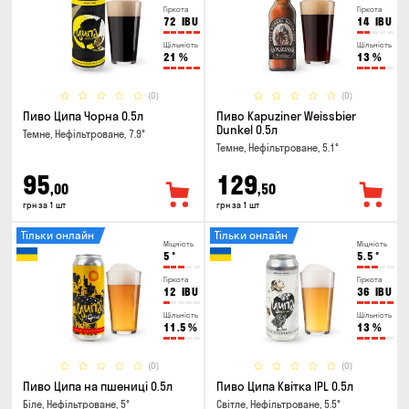
Гіркота
Гіркота
72
IBU
14
IBU
Щільність
Щільність
21
%
13
%
(0)
(0)
Пиво Ципа Чорна 0.5л
Пиво Kapuziner Weissbier
Dunkel 0.5л
Темне, Нефільтроване, 7.9°
Темне, Нефільтроване, 5.1°
95
129
,00
,50
грн за 1 шт
грн за 1 шт
Тільки онлайн
Тільки онлайн
Міцність
Міцність
5
°
5.5
°
Гіркота
Гіркота
12
IBU
36
IBU
Щільність
Щільність
11.5
%
13
%
(0)
(0)
Пиво Ципа на пшениці 0.5л
Пиво Ципа Квітка IPL 0.5л
Біле, Нефільтроване, 5°
Світле, Нефільтроване, 5.5°