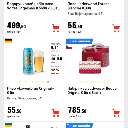
Подарунковий набір пива
Пиво Underwood Forest
Volfas Engelman 0.568л x 6шт +
Blanche 0.33л
келих 0.568л
Біле, Нефільтроване, 4.6°
499
55
,50
,50
грн за 1 шт
грн за 1 шт
Тільки онлайн
Міцність
5.1
°
Гіркота
19
IBU
Щільність
12
%
(0)
(0)
Пиво «Lowenbrau Original»
Набір пива Budweiser Budvar
0.5л
Original 0.5л х 8шт +
термосумка
Світле, Фільтроване, 5.1°
55
785
,50
,50
грн за 1 шт
грн за 1 шт
Тільки онлайн