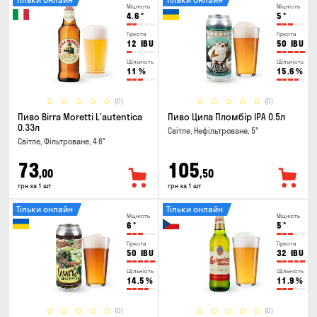
Міцність
Міцність
4.6
°
5
°
Гіркота
Гіркота
12
IBU
50
IBU
Щільність
Щільність
11
%
15.6
%
(0)
(0)
Пиво Birra Moretti L'autentica
Пиво Ципа Пломбір IPA 0.5л
0.33л
Світле, Нефільтроване, 5°
Світле, Фільтроване, 4.6°
73
105
,00
,50
грн за 1 шт
грн за 1 шт
Тільки онлайн
Тільки онлайн
Міцність
Міцність
6
°
5
°
Гіркота
Гіркота
50
IBU
32
IBU
Щільність
Щільність
14.5
%
11.9
%
(0)
(0)