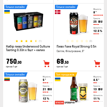
Тільки онлайн
Тільки онлайн
Міцність
8
°
Гіркота
25
IBU
Щільність
12.5
%
(1)
(0)
Набір пива Underwood Culture
Пиво Faxe Royal Strong 0.5л
Tasting 0.33л x 9шт + келих
Світле, Фільтроване, 8°
750
69
,00
,50
грн за 1 шт
грн за 1 шт
Тільки онлайн
Топ продажів
Міцність
Міцність
5
°
4.5
°
Гіркота
Гіркота
21
IBU
13
IBU
Щільність
Щільність
12
%
11
%