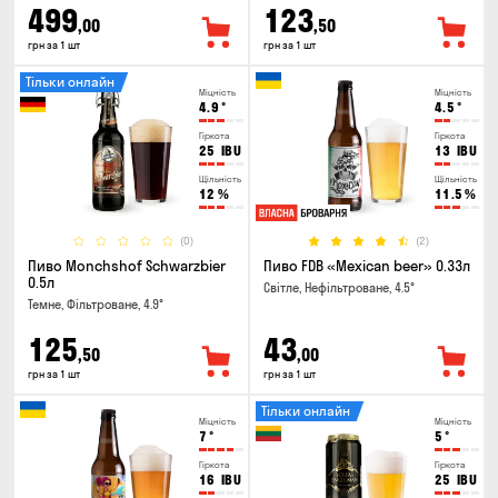
499
123
,00
,50
грн за 1 шт
грн за 1 шт
Тільки онлайн
Міцність
Міцність
4.9
°
4.5
°
Гіркота
Гіркота
25
IBU
13
IBU
Щільність
Щільність
12
%
11.5
%
(0)
(2)
Пиво Monchshof Schwarzbier
Пиво FDB «Mexican beer» 0.33л
0.5л
Світле, Нефільтроване, 4.5°
Темне, Фільтроване, 4.9°
125
43
,50
,00
грн за 1 шт
грн за 1 шт
Тільки онлайн
Міцність
Міцність
7
°
5
°
Гіркота
Гіркота
16
IBU
25
IBU