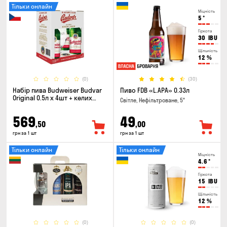
Тільки онлайн
Міцність
5
°
Гіркота
30
IBU
Щільність
12
%
(0)
(30)
Набір пива Budweiser Budvar
Пиво FDB «L.APA» 0.33л
Original 0.5л х 4шт + келих
Світле, Нефільтроване, 5°
0.33л
569
49
,50
,00
грн за 1 шт
грн за 1 шт
Тільки онлайн
Тільки онлайн
Міцність
4.6
°
Гіркота
15
IBU
Щільність
12
%
(0)
(0)