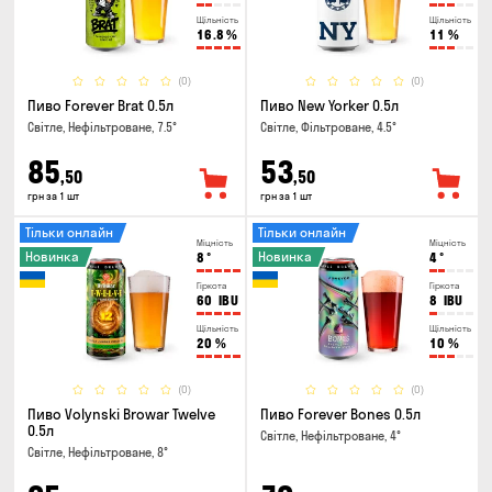
Щільність
Щільність
16.8
%
11
%
(0)
(0)
Пиво Forever Brat 0.5л
Пиво New Yorker 0.5л
Світле, Нефільтроване, 7.5°
Світле, Фільтроване, 4.5°
85
53
,50
,50
грн за 1 шт
грн за 1 шт
Тільки онлайн
Тільки онлайн
Міцність
Міцність
Новинка
Новинка
8
°
4
°
Гіркота
Гіркота
60
IBU
8
IBU
Щільність
Щільність
20
%
10
%
(0)
(0)
Пиво Volynski Browar Twelve
Пиво Forever Bones 0.5л
0.5л
Світле, Нефільтроване, 4°
Світле, Нефільтроване, 8°