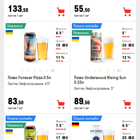
133
55
,50
,50
грн за 1 шт
грн за 1 шт
Новинка
Тільки онлайн
Міцність
Міцність
Новинка
4.5
°
5
°
Гіркота
Гіркота
15
IBU
20
IBU
Щільність
Щільність
11
%
12
%
(0)
(0)
Пиво Forever Pizza 0.5л
Пиво Underwood Rising Sun
0.33л
Світле, Нефільтроване, 4.5°
Світле, Нефільтроване, 5°
83
89
,50
,50
грн за 1 шт
грн за 1 шт
Тільки онлайн
Тільки онлайн
Міцність
Міцність
Новинка
7.5
°
4.5
°
Гіркота
Гіркота
17
IBU
20
IBU