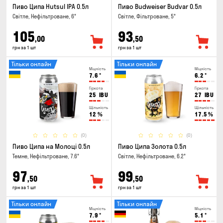
Пиво Ципа Hutsul IPA 0.5л
Пиво Budweiser Budvar 0.5л
Світле, Нефільтроване, 6°
Світле, Фільтроване, 5°
105
93
,00
,50
грн за 1 шт
грн за 1 шт
Тільки онлайн
Тільки онлайн
Міцність
Міцність
7.6
°
6.2
°
Гіркота
Гіркота
25
IBU
27
IBU
Щільність
Щільність
12
%
17.5
%
(0)
(0)
Пиво Ципа на Молоці 0.5л
Пиво Ципа Золота 0.5л
Темне, Нефільтроване, 7.6°
Світле, Нефільтроване, 6.2°
97
99
,50
,50
грн за 1 шт
грн за 1 шт
Тільки онлайн
Тільки онлайн
Міцність
Міцність
7.9
°
5.1
°