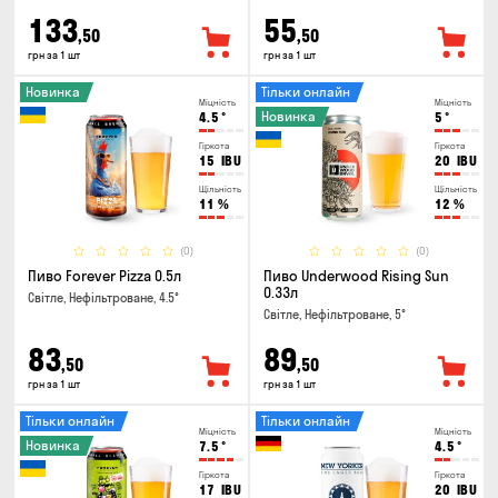
133
55
,50
,50
грн за 1 шт
грн за 1 шт
Новинка
Тільки онлайн
Міцність
Міцність
Новинка
4.5
°
5
°
Гіркота
Гіркота
15
IBU
20
IBU
Щільність
Щільність
11
%
12
%
(0)
(0)
Пиво Forever Pizza 0.5л
Пиво Underwood Rising Sun
0.33л
Світле, Нефільтроване, 4.5°
Світле, Нефільтроване, 5°
83
89
,50
,50
грн за 1 шт
грн за 1 шт
Тільки онлайн
Тільки онлайн
Міцність
Міцність
Новинка
7.5
°
4.5
°
Гіркота
Гіркота
17
IBU
20
IBU