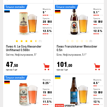
Тільки онлайн
Тільки онлайн
Міцність
Міцність
5
°
5.1
°
Гіркота
Гіркота
20
IBU
18
IBU
Щільність
Щільність
12.5
%
12.5
%
(1)
(0)
Пиво A. Le Coq Alexander
Пиво Franziskaner Weissbier
Unfiltered 0.568л
0.5л
Світле, Нефільтроване, 5°
Біле, Нефільтроване, 5.1°
47
101
,50
,00
грн за 1 шт
грн за 1 шт
Тільки онлайн
Міцність
Міцність
0.25
°
4.5
°
Гіркота
Гіркота
15
IBU
13
IBU
Щільність
Щільність
11.5
%
12
%