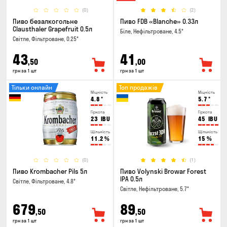
(0)
(2)
Пиво безалкогольне
Пиво FDB «Blanche» 0.33л
Clausthaler Grapefruit 0.5л
Біле, Нефільтроване, 4.5°
Світле, Фільтроване, 0.25°
43
41
,50
,00
грн за 1 шт
грн за 1 шт
Тільки онлайн
Топ продажів
Міцність
Міцність
4.8
°
5.7
°
Гіркота
Гіркота
23
IBU
45
IBU
Щільність
Щільність
11.2
%
15
%
(0)
(1)
Пиво Krombacher Pils 5л
Пиво Volynski Browar Forest
IPA 0.5л
Світле, Фільтроване, 4.8°
Світле, Нефільтроване, 5.7°
679
89
,50
,50
грн за 1 шт
грн за 1 шт