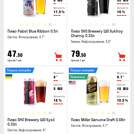
8
IBU
35
IBU
Щільність
Щільність
11.5
%
14
%
(0)
(0)
Пиво Pabst Blue Ribbon 0.5л
Пиво SHO Brewery ШО Sukhoy
Cherniy 0.33л
Світле, Фільтроване, 4.7°
Темне, Нефільтроване, 5.5°
47
79
,50
,50
грн за 1 шт
грн за 1 шт
Тільки онлайн
Тільки онлайн
Міцність
Міцність
Новинка
4
°
4.7
°
Гіркота
Гіркота
5
IBU
10
IBU
Щільність
Щільність
14
%
10.5
%
(0)
(0)
Пиво SHO Brewery ШО Kysil
Пиво Miller Genuine Draft 0.48л
0.33л
Світле, Фільтроване, 4.7°
Світле, Нефільтроване, 4°