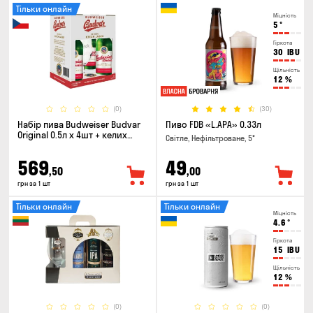
Тільки онлайн
Міцність
5
°
Гіркота
30
IBU
Щільність
12
%
(0)
(30)
Набір пива Budweiser Budvar
Пиво FDB «L.APA» 0.33л
Original 0.5л х 4шт + келих
Світле, Нефільтроване, 5°
0.33л
569
49
,50
,00
грн за 1 шт
грн за 1 шт
Тільки онлайн
Тільки онлайн
Міцність
4.6
°
Гіркота
15
IBU
Щільність
12
%
(0)
(0)