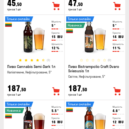
45
47
,50
,50
грн за 1 шт
грн за 1 шт
Тільки онлайн
Тільки онлайн
Міцність
Міцність
Новинка
5
°
5
°
Гіркота
Гіркота
15
IBU
14
IBU
Щільність
Щільність
12
%
11
%
(3)
(0)
Пиво Cannabis Semi-Dark 1л
Пиво Bistrampolio Craft Dvaro
Sviesusis 1л
Напівтемне, Нефільтроване, 5°
Світле, Нефільтроване, 5°
187
187
,50
,50
грн за 1 шт
грн за 1 шт
Тільки онлайн
Тільки онлайн
Міцність
Міцність
Новинка
5.5
°
4.6
°
Гіркота
Гіркота
16
IBU
12
IBU