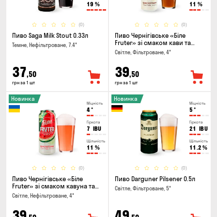
19
%
11
%
(0)
(0)
Пиво Saga Milk Stout 0.33л
Пиво Чернігівське «Біле
Fruter» зі смаком кави та
Темне, Нефільтроване, 7.4°
апельсину 0.5л
Світле, Фільтроване, 4°
37
39
,50
,50
грн за 1 шт
грн за 1 шт
Новинка
Новинка
Міцність
Міцність
4
°
5
°
Гіркота
Гіркота
7
IBU
21
IBU
Щільність
Щільність
11
%
11.2
%
(0)
(0)
Пиво Чернігівське «Біле
Пиво Darguner Pilsener 0.5л
Fruter» зі смаком кавуна та
Світле, Фільтроване, 5°
м'яти 0.5л
Світле, Нефільтроване, 4°
39
49