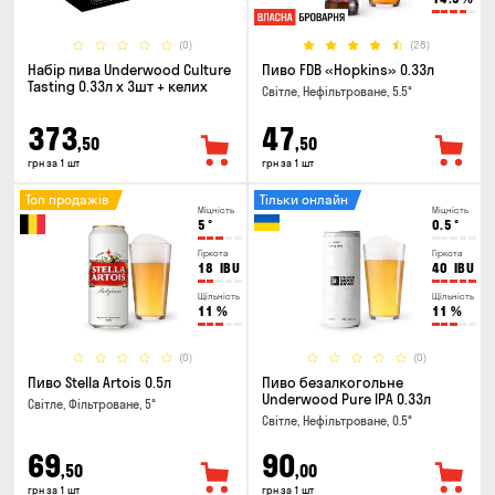
(0)
(28)
Набір пива Underwood Culture
Пиво FDB «Hopkins» 0.33л
Tasting 0.33л x 3шт + келих
Світле, Нефільтроване, 5.5°
373
47
,50
,50
грн за 1 шт
грн за 1 шт
Топ продажів
Тільки онлайн
Міцність
Міцність
5
°
0.5
°
Гіркота
Гіркота
18
IBU
40
IBU
Щільність
Щільність
11
%
11
%
(0)
(0)
Пиво Stella Artois 0.5л
Пиво безалкогольне
Underwood Pure IPA 0.33л
Світле, Фільтроване, 5°
Світле, Нефільтроване, 0.5°
69
90
,50
,00
грн за 1 шт
грн за 1 шт