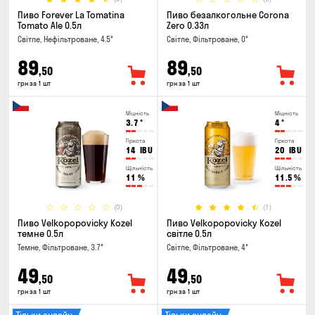
Пиво Forever La Tomatina
Пиво безалкогольне Corona
Tomato Ale 0.5л
Zero 0.33л
Світле, Нефільтроване, 4.5°
Світле, Фільтроване, 0°
89
89
,50
,50
грн за 1 шт
грн за 1 шт
Міцність
Міцність
3.7
°
4
°
Гіркота
Гіркота
14
IBU
20
IBU
Щільність
Щільність
11
%
11.5
%
(0)
(1)
Пиво Velkopopovicky Kozel
Пиво Velkopopovicky Kozel
темне 0.5л
світле 0.5л
Темне, Фільтроване, 3.7°
Світле, Фільтроване, 4°
49
49
,50
,50
грн за 1 шт
грн за 1 шт
Тільки онлайн
Тільки онлайн