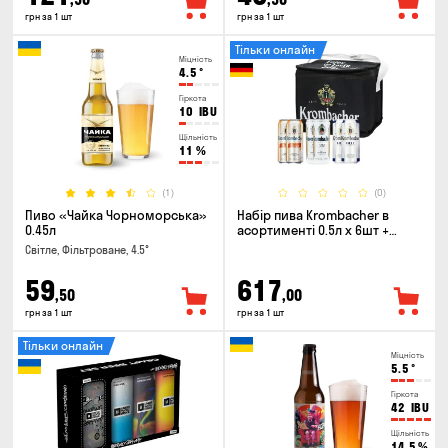
грн за 1 шт
грн за 1 шт
Тільки онлайн
Міцність
4.5
°
Гіркота
10
IBU
Щільність
11
%
(1)
(0)
Пиво «Чайка Чорноморська»
Набір пива Krombacher в
0.45л
асортименті 0.5л х 6шт +
термосумка
Світле, Фільтроване, 4.5°
59
617
,50
,00
грн за 1 шт
грн за 1 шт
Тільки онлайн
Міцність
5.5
°
Гіркота
42
IBU
Щільність
14.5
%