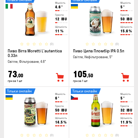
Міцність
Міцність
4.6
°
5
°
Гіркота
Гіркота
12
IBU
50
IBU
Щільність
Щільність
11
%
15.6
%
(0)
(0)
Пиво Birra Moretti L'autentica
Пиво Ципа Пломбір IPA 0.5л
0.33л
Світле, Нефільтроване, 5°
Світле, Фільтроване, 4.6°
73
105
,00
,50
грн за 1 шт
грн за 1 шт
Тільки онлайн
Тільки онлайн
Міцність
Міцність
6
°
5
°
Гіркота
Гіркота
50
IBU
32
IBU
Щільність
Щільність
14.5
%
11.9
%
(0)
(0)