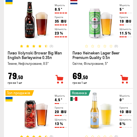
Міцність
Міцність
8.5
°
5
°
Гіркота
Гіркота
35
IBU
19
IBU
Щільність
Щільність
23
%
11.5
%
(3)
(0)
Пиво Volynski Browar Big Man
Пиво Heineken Lager Beer
English Barleywine 0.35л
Premium Quality 0.5л
Темне, Нефільтроване, 8.5°
Світле, Фільтроване, 5°
79
69
,50
,50
грн за 1 шт
грн за 1 шт
Топ продажів
Новинка
Міцність
Міцність
4.5
°
0
°
Гіркота
Гіркота
20
IBU
10
IBU
Щільність
Щільність
13
%
6
%
(5)
(0)