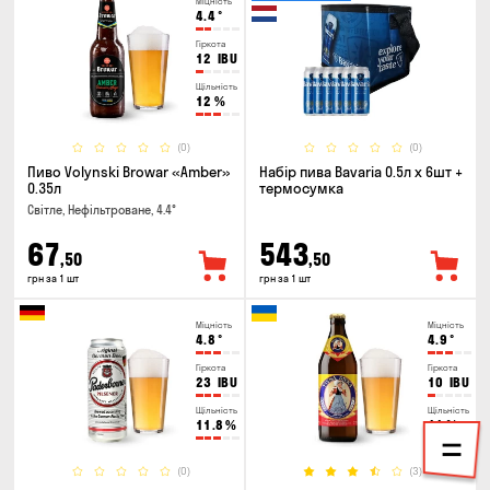
Міцність
4.4
°
Гіркота
12
IBU
Щільність
12
%
(0)
(0)
Пиво Volynski Browar «Amber»
Набір пива Bavaria 0.5л х 6шт +
0.35л
термосумка
Світле, Нефільтроване, 4.4°
67
543
,50
,50
грн за 1 шт
грн за 1 шт
Міцність
Міцність
4.8
°
4.9
°
Гіркота
Гіркота
23
IBU
10
IBU
Щільність
Щільність
11.8
%
11
%
(0)
(3)