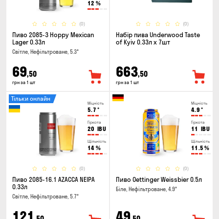
12
%
(0)
(0)
Пиво 2085-3 Hoppy Mexican
Набір пива Underwood Taste
Lager 0.33л
of Kyiv 0.33л x 7шт
Світле, Нефільтроване, 5.3°
69
663
,50
,50
грн за 1 шт
грн за 1 шт
Тільки онлайн
Міцність
Міцність
5.7
°
4.9
°
Гіркота
Гіркота
20
IBU
11
IBU
Щільність
Щільність
14
%
11.5
%
(0)
(0)
Пиво 2085-16.1 AZACCA NEIPA
Пиво Oettinger Weissbier 0.5л
0.33л
Біле, Нефільтроване, 4.9°
Світле, Нефільтроване, 5.7°
121
49
,50
,50