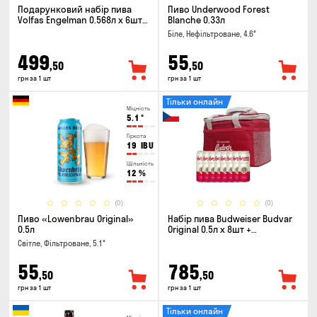
Подарунковий набір пива
Пиво Underwood Forest
Volfas Engelman 0.568л x 6шт +
Blanche 0.33л
келих 0.568л
Біле, Нефільтроване, 4.6°
499
55
,50
,50
грн за 1 шт
грн за 1 шт
Тільки онлайн
Міцність
5.1
°
Гіркота
19
IBU
Щільність
12
%
(0)
(0)
Пиво «Lowenbrau Original»
Набір пива Budweiser Budvar
0.5л
Original 0.5л х 8шт +
термосумка
Світле, Фільтроване, 5.1°
55
785
,50
,50
грн за 1 шт
грн за 1 шт
Тільки онлайн