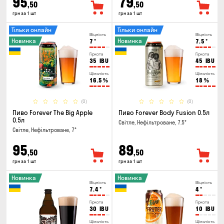
95
79
,50
,50
грн за 1 шт
грн за 1 шт
Тільки онлайн
Тільки онлайн
Міцність
Міцність
Новинка
Новинка
7
°
7.5
°
Гіркота
Гіркота
35
IBU
45
IBU
Щільність
Щільність
16.5
%
18
%
(0)
(0)
Пиво Forever The Big Apple
Пиво Forever Body Fusion 0.5л
0.5л
Світле, Нефільтроване, 7.5°
Світле, Нефільтроване, 7°
95
89
,50
,50
грн за 1 шт
грн за 1 шт
Новинка
Новинка
Міцність
Міцність
7.4
°
4
°
Гіркота
Гіркота
30
IBU
10
IBU
Щільність
Щільність