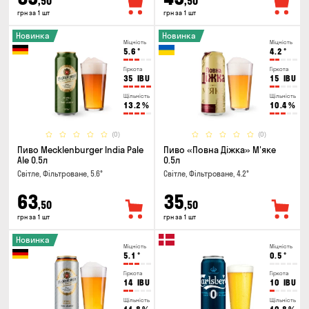
,50
,50
грн за 1 шт
грн за 1 шт
Новинка
Новинка
Міцність
Міцність
5.6
°
4.2
°
Гіркота
Гіркота
35
IBU
15
IBU
Щільність
Щільність
13.2
%
10.4
%
(0)
(0)
Пиво Mecklenburger India Pale
Пиво «Повна Діжка» М'яке
Ale 0.5л
0.5л
Світле, Фільтроване, 5.6°
Світле, Фільтроване, 4.2°
63
35
,50
,50
грн за 1 шт
грн за 1 шт
Новинка
Міцність
Міцність
5.1
°
0.5
°
Гіркота
Гіркота
14
IBU
10
IBU
Щільність
Щільність