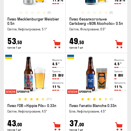
11.8
%
10.8
%
(0)
(0)
Пиво Mecklenburger Weisbier
Пиво безалкогольне
0.5л
Carlsberg «NON Alcoholic» 0.5л
Світле, Нефільтроване, 5.1°
Світле, Фільтроване, 0.5°
53
49
,50
,50
грн за 1 шт
грн за 1 шт
Міцність
Міцність
4.5
°
4.5
°
Гіркота
Гіркота
25
IBU
9
IBU
Щільність
Щільність
11
%
11
%
(27)
(2)
Пиво FDB «Hippie Pils» 0.33л
Пиво Fanatic Blanche 0.33л
Світле, Нефільтроване, 4.5°
Біле, Нефільтроване, 4.5°
43
37
,00
,00
грн за 1 шт
грн за 1 шт