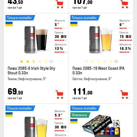
43
107
,50
,00
грн за 1 шт
грн за 1 шт
Тільки онлайн
Тільки онлайн
Міцність
Міцність
5
°
6
°
Гіркота
Гіркота
30
IBU
75
IBU
Щільність
Щільність
13
%
14.3
%
(1)
(0)
Пиво 2085-6 Irish Style Dry
Пиво 2085-19 West Coast IPA
Stout 0.33л
0.33л
Темне, Нефільтроване, 5°
Світле, Нефільтроване, 6°
69
111
,50
,00
грн за 1 шт
грн за 1 шт
Тільки онлайн
Тільки онлайн
Міцність
Новинка
5.3
°
Гіркота
30
IBU
Щільність