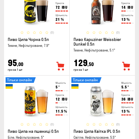
Гіркота
Гіркота
72
IBU
14
IBU
Щільність
Щільність
21
%
13
%
(0)
(0)
Пиво Ципа Чорна 0.5л
Пиво Kapuziner Weissbier
Dunkel 0.5л
Темне, Нефільтроване, 7.9°
Темне, Нефільтроване, 5.1°
95
129
,00
,50
грн за 1 шт
грн за 1 шт
Тільки онлайн
Тільки онлайн
Міцність
Міцність
5
°
5.5
°
Гіркота
Гіркота
12
IBU
36
IBU
Щільність
Щільність
11.5
%
13
%
(0)
(0)
Пиво Ципа на пшениці 0.5л
Пиво Ципа Квітка IPL 0.5л
Біле, Нефільтроване, 5°
Світле, Нефільтроване, 5.5°