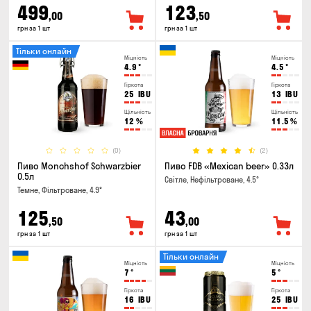
499
123
,00
,50
грн за 1 шт
грн за 1 шт
Тільки онлайн
Міцність
Міцність
4.9
°
4.5
°
Гіркота
Гіркота
25
IBU
13
IBU
Щільність
Щільність
12
%
11.5
%
(0)
(2)
Пиво Monchshof Schwarzbier
Пиво FDB «Mexican beer» 0.33л
0.5л
Світле, Нефільтроване, 4.5°
Темне, Фільтроване, 4.9°
125
43
,50
,00
грн за 1 шт
грн за 1 шт
Тільки онлайн
Міцність
Міцність
7
°
5
°
Гіркота
Гіркота
16
IBU
25
IBU