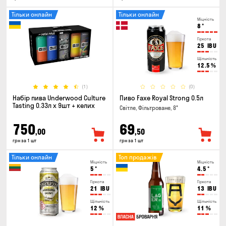
Тільки онлайн
Тільки онлайн
Міцність
8
°
Гіркота
25
IBU
Щільність
12.5
%
(1)
(0)
Набір пива Underwood Culture
Пиво Faxe Royal Strong 0.5л
Tasting 0.33л x 9шт + келих
Світле, Фільтроване, 8°
750
69
,00
,50
грн за 1 шт
грн за 1 шт
Тільки онлайн
Топ продажів
Міцність
Міцність
5
°
4.5
°
Гіркота
Гіркота
21
IBU
13
IBU
Щільність
Щільність
12
%
11
%