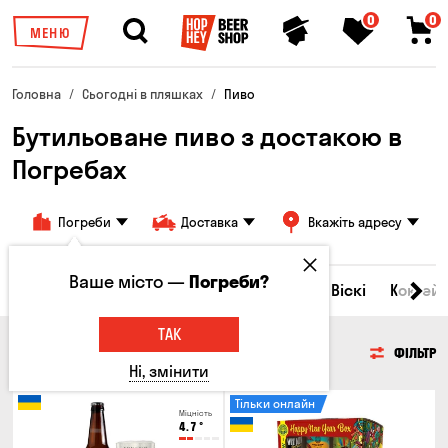
0
0
МЕНЮ
Головна
Сьогодні в пляшках
Пиво
Бутильоване пиво з достакою в
Погребах
Погреби
Доставка
Вкажіть адресу
Ваше місто —
Погреби?
Всі товари
Пиво
Сидр
Вино
Віскі
Коктейл
ТАК
ПИВО
ФІЛЬТР
Ні, змінити
Тільки онлайн
Міцність
4.7
°