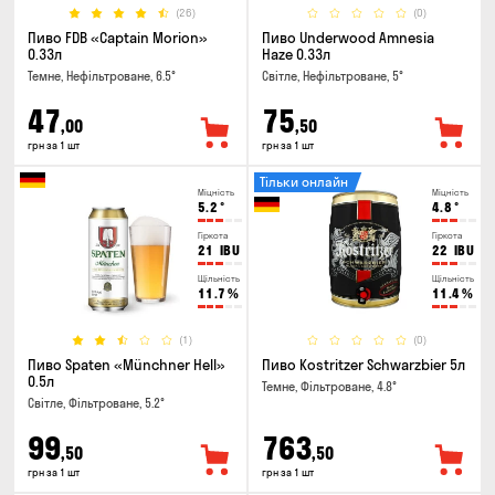
(26)
(0)
Пиво FDB «Captain Morion»
Пиво Underwood Amnesia
0.33л
Haze 0.33л
Темне, Нефільтроване, 6.5°
Світле, Нефільтроване, 5°
47
75
,00
,50
грн за 1 шт
грн за 1 шт
Тільки онлайн
Міцність
Міцність
5.2
°
4.8
°
Гіркота
Гіркота
21
IBU
22
IBU
Щільність
Щільність
11.7
%
11.4
%
(1)
(0)
Пиво Spaten «Münchner Hell»
Пиво Kostritzer Schwarzbier 5л
0.5л
Темне, Фільтроване, 4.8°
Світле, Фільтроване, 5.2°
99
763
,50
,50
грн за 1 шт
грн за 1 шт