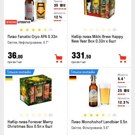
Гіркота
35
IBU
Щільність
12
%
(1)
(0)
Пиво Fanatic Cryo APA 0.33л
Набір пива Mikki Brew Happy
New Year Box 0.33л x 6шт
Світле, Нефільтроване, 4.7°
36
331
,00
,50
грн за 1 шт
грн за 1 шт
Тільки онлайн
Тільки онлайн
Міцність
5.4
°
Гіркота
25
IBU
Щільність
12.3
%
(0)
(2)
Набір пива Forever Merry
Пиво Monchshof Landbier 0.5л
Christmas Box 0.5л x 6шт
Світле, Фільтроване, 5.4°