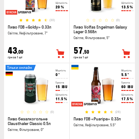
Щільність
Щільність
20
%
13.5
%
(30)
(0)
Пиво FDB «Goldy» 0.33л
Пиво Volfas Engelman Galaxy
Lager 0.568л
Світле, Нефільтроване, 7°
Світле, Фільтроване, 5°
43
57
,00
,50
грн за 1 шт
грн за 1 шт
Тільки онлайн
Міцність
Міцність
0
°
5.5
°
Гіркота
Гіркота
15
IBU
60
IBU
Щільність
Щільність
11.5
%
17.5
%
(0)
(26)
Пиво безалкогольне
Пиво FDB «Puaripa» 0.33л
Clausthaler Classic 0.5л
Світле, Нефільтроване, 5.5°
Світле, Фільтроване, 0°