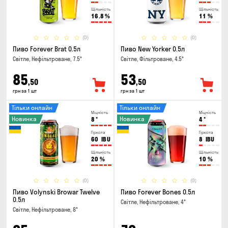
Щільність
Щільність
16.8
%
11
%
(0)
(0)
Пиво Forever Brat 0.5л
Пиво New Yorker 0.5л
Світле, Нефільтроване, 7.5°
Світле, Фільтроване, 4.5°
85
53
,50
,50
грн за 1 шт
грн за 1 шт
Тільки онлайн
Тільки онлайн
Міцність
Міцність
Новинка
Новинка
8
°
4
°
Гіркота
Гіркота
60
IBU
8
IBU
Щільність
Щільність
20
%
10
%
(0)
(0)
Пиво Volynski Browar Twelve
Пиво Forever Bones 0.5л
0.5л
Світле, Нефільтроване, 4°
Світле, Нефільтроване, 8°