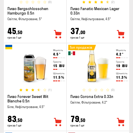
(0)
(2)
Пиво Bergschlosschen
Пиво Fanatic Mexican Lager
Hamburgo 0.5л
0.33л
Світле, Фільтроване, 5°
Світле, Нефільтроване, 4.5°
45
37
,50
,00
грн за 1 шт
грн за 1 шт
Топ продажів
Міцність
Міцність
4.5
°
4.2
°
Гіркота
Гіркота
15
IBU
19
IBU
Щільність
Щільність
11.5
%
11.3
%
(1)
(0)
Пиво Forever Sweet Wit
Пиво Corona Extra 0.33л
Blanche 0.5л
Світле, Фільтроване, 4.2°
Біле, Нефільтроване, 4.5°
83
79
,50
,50
грн за 1 шт
грн за 1 шт