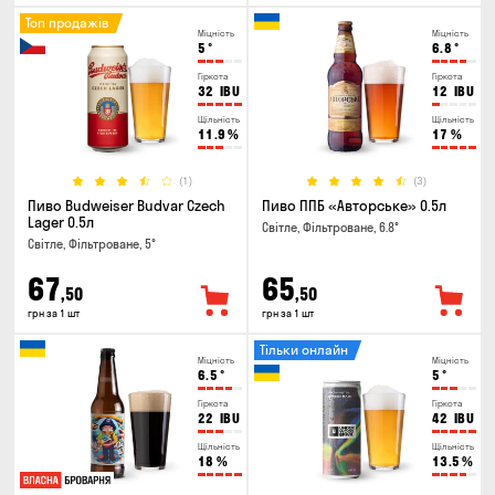
Топ продажів
Міцність
Міцність
5
°
6.8
°
Гіркота
Гіркота
32
IBU
12
IBU
Щільність
Щільність
11.9
%
17
%
(1)
(3)
Пиво Budweiser Budvar Czech
Пиво ППБ «Авторське» 0.5л
Lager 0.5л
Світле, Фільтроване, 6.8°
Світле, Фільтроване, 5°
67
65
,50
,50
грн за 1 шт
грн за 1 шт
Тільки онлайн
Міцність
Міцність
6.5
°
5
°
Гіркота
Гіркота
22
IBU
42
IBU
Щільність
Щільність
18
%
13.5
%