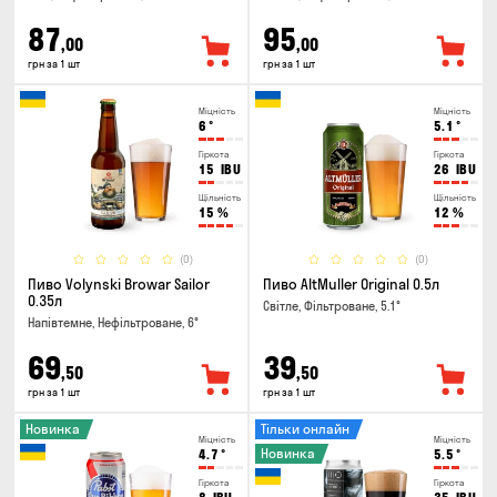
87
95
,00
,00
грн за 1 шт
грн за 1 шт
Міцність
Міцність
6
°
5.1
°
Гіркота
Гіркота
15
IBU
26
IBU
Щільність
Щільність
15
%
12
%
(0)
(0)
Пиво Volynski Browar Sailor
Пиво AltMuller Original 0.5л
0.35л
Світле, Фільтроване, 5.1°
Напівтемне, Нефільтроване, 6°
69
39
,50
,50
грн за 1 шт
грн за 1 шт
Новинка
Тільки онлайн
Міцність
Міцність
Новинка
4.7
°
5.5
°
Гіркота
Гіркота