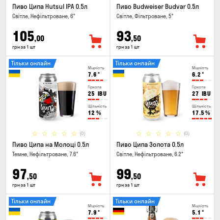
Пиво Ципа Hutsul IPA 0.5л
Пиво Budweiser Budvar 0.5л
Світле, Нефільтроване, 6°
Світле, Фільтроване, 5°
105
93
,00
,50
грн за 1 шт
грн за 1 шт
Тільки онлайн
Тільки онлайн
Міцність
Міцність
7.6
°
6.2
°
Гіркота
Гіркота
25
IBU
27
IBU
Щільність
Щільність
12
%
17.5
%
(0)
(0)
Пиво Ципа на Молоці 0.5л
Пиво Ципа Золота 0.5л
Темне, Нефільтроване, 7.6°
Світле, Нефільтроване, 6.2°
97
99
,50
,50
грн за 1 шт
грн за 1 шт
Тільки онлайн
Тільки онлайн
Міцність
Міцність
7.9
°
5.1
°