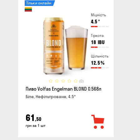
Тільки онлайн
Міцність
4.5
°
Гіркота
18
IBU
Щільність
12.5
%
(0)
Пиво Volfas Engelman BLOND 0.568л
Біле, Нефільтроване, 4.5°
61
,50
грн за 1 шт