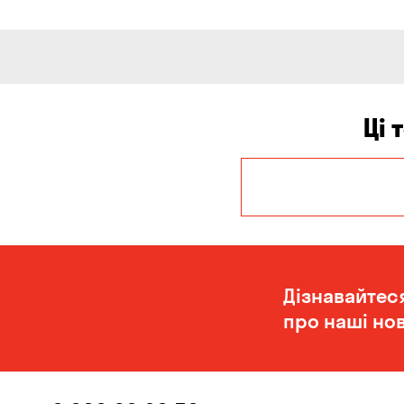
Ці 
Дніпро
Олександрівка
Дізнавайтес
про наші нов