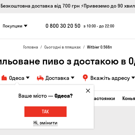
 Безкоштовна доставка від 700 грн
⚡Привеземо до 90 хви
0 800 30 20 50
Покупцям
з 10:00 - до 22:00
Головна
Сьогодні в пляшках
Witbier 0.568л
ильоване пиво з достакою в О
Одеса
Доставка
Вкажіть адресу
Ваше місто —
Одеса?
октейлі
Горілка
Соджу
Лікери та настоянки
Конья
ТАК
Ні, змінити