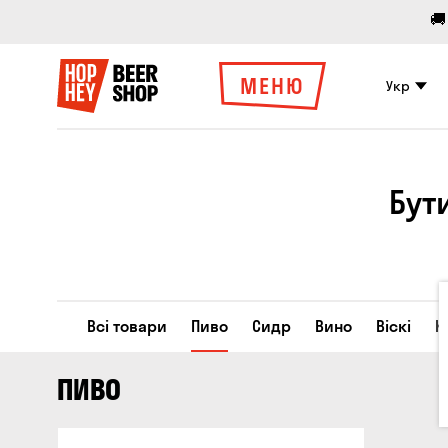
🚚
МЕНЮ
Укр
Бут
Всі товари
Пиво
Сидр
Вино
Віскі
К
ПИВО