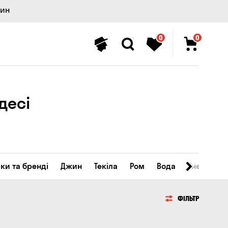
лин
0
0
десі
ки та бренді
Джин
Текіла
Ром
Вода
Енергетичн
ФІЛЬТР