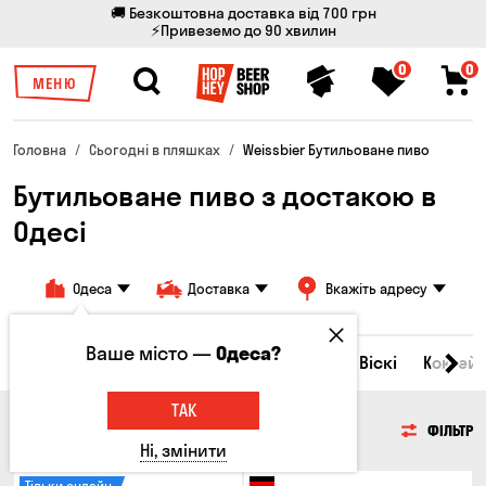
🚚 Безкоштовна доставка від 700 грн
⚡Привеземо до 90 хвилин
0
0
МЕНЮ
Головна
Сьогодні в пляшках
Weissbier Бутильоване пиво
Бутильоване пиво з достакою в
Одесі
Одеса
Доставка
Вкажіть адресу
Ваше місто —
Одеса?
Всі товари
Пиво
Сидр
Вино
Віскі
Коктейл
ТАК
ПИВО
ФІЛЬТР
Ні, змінити
Тільки онлайн