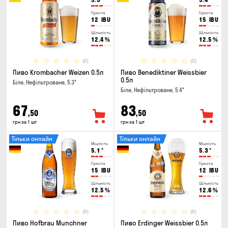
Гіркота
Гіркота
12
IBU
15
IBU
Щільність
Щільність
12.4
%
12.5
%
(0)
(0)
Пиво Krombacher Weizen 0.5л
Пиво Benediktiner Weissbier
0.5л
Біле, Нефільтроване, 5.3°
Біле, Нефільтроване, 5.4°
67
83
,50
,50
грн за 1 шт
грн за 1 шт
Тільки онлайн
Тільки онлайн
Міцність
Міцність
5.1
°
5.3
°
Гіркота
Гіркота
15
IBU
12
IBU
Щільність
Щільність
12.5
%
12.6
%
(0)
(0)
Пиво Hofbrau Munchner
Пиво Erdinger Weissbier 0.5л