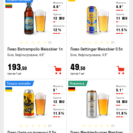
Міцність
Міцність
4.6
°
4.9
°
Гіркота
Гіркота
12
IBU
11
IBU
Щільність
Щільність
12
%
11.5
%
(0)
(0)
Пиво Bistrampolio Weissbier 1л
Пиво Oettinger Weissbier 0.5л
Біле, Нефільтроване, 4.6°
Біле, Нефільтроване, 4.9°
193
49
,50
,50
грн за 1 шт
грн за 1 шт
Тільки онлайн
Новинка
Міцність
Міцність
5
°
5.1
°
Гіркота
Гіркота
12
IBU
14
IBU
Щільність
Щільність
11.5
%
11.8
%
(0)
(0)
Пиво Ципа на пшениці 0.5л
Пиво Mecklenburger Weisbier