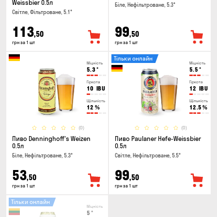
Weissbier 0.5л
Біле, Нефільтроване, 5.3°
Світле, Фільтроване, 5.1°
113
99
,50
,50
грн за 1 шт
грн за 1 шт
Тільки онлайн
Міцність
Міцність
5.3
°
5.5
°
Гіркота
Гіркота
10
IBU
12
IBU
Щільність
Щільність
12
%
12.5
%
(0)
(0)
Пиво Denninghoff's Weizen
Пиво Paulaner Hefe-Weissbier
0.5л
0.5л
Біле, Нефільтроване, 5.3°
Світле, Нефільтроване, 5.5°
53
99
,50
,50
грн за 1 шт
грн за 1 шт
Тільки онлайн
Міцність
5
°