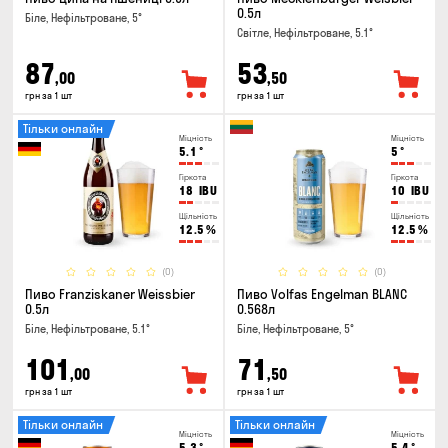
0.5л
Біле, Нефільтроване, 5°
Світле, Нефільтроване, 5.1°
87
53
,00
,50
грн за 1 шт
грн за 1 шт
Тільки онлайн
Міцність
Міцність
5.1
°
5
°
Гіркота
Гіркота
18
IBU
10
IBU
Щільність
Щільність
12.5
%
12.5
%
(0)
(0)
Пиво Franziskaner Weissbier
Пиво Volfas Engelman BLANC
0.5л
0.568л
Біле, Нефільтроване, 5.1°
Біле, Нефільтроване, 5°
101
71
,00
,50
грн за 1 шт
грн за 1 шт
Тільки онлайн
Тільки онлайн
Міцність
Міцність
5.3
°
5.4
°