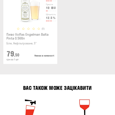
Гіркота
10
IBU
Щільність
12.5
%
(0)
Пиво Volfas Engelman Balta
Pinta 0.568л
Біле, Нефільтроване, 5°
79
,50
Немає в наявності
грн за 1 шт
ВАС ТАКОЖ МОЖЕ ЗАЦІКАВИТИ