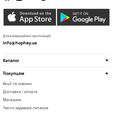
Кропивницький
Крюківщина
Куліші
Кушугум
Ліски
Лісники
Миколаїв
Миколаївка
Для комерційних пропозицій
Нова Павлівка
Новоселівка
info@hophey.ua
Новосілки
Обознівка
Каталог
Обухівка
Олександрівка
Орлівщина
Павлоград
Покупцям
Петропавлівська
Акції та новини
Погреби
Борщагівка
Доставка і оплата
Полтава
Пухівка
Магазини
Часто задавані питання
Піщанка
Самар