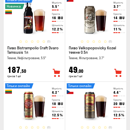
Міцність
Міцність
Новинка
5.5
°
3.7
°
Гіркота
Гіркота
16
IBU
14
IBU
Щільність
Щільність
12.2
%
11
%
(0)
(0)
Пиво Bistrampolio Craft Dvaro
Пиво Velkopopovicky Kozel
Tamsusis 1л
темне 0.5л
Темне, Нефільтроване, 5.5°
Темне, Фільтроване, 3.7°
187
49
,50
,00
грн за 1 шт
грн за 1 шт
Тільки онлайн
Тільки онлайн
Міцність
Міцність
4.2
°
4.4
°
Гіркота
Гіркота
18
IBU
20
IBU
Щільність
Щільність
12.5
%
12.5
%
(0)
(0)