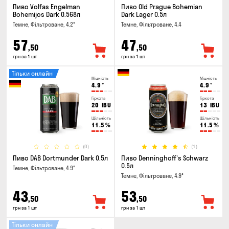
Пиво Volfas Engelman
Пиво Old Prague Bohemian
Bohemijos Dark 0.568л
Dark Lager 0.5л
Темне, Фільтроване, 4.2°
Темне, Фільтроване, 4.4
57
47
,50
,50
грн за 1 шт
грн за 1 шт
Тільки онлайн
Міцність
Міцність
4.9
°
4.9
°
Гіркота
Гіркота
20
IBU
13
IBU
Щільність
Щільність
11.5
%
11.5
%
(0)
(1)
Пиво DAB Dortmunder Dark 0.5л
Пиво Denninghoff's Schwarz
0.5л
Темне, Фільтроване, 4.9°
Темне, Фільтроване, 4.9°
43
53
,50
,50
грн за 1 шт
грн за 1 шт
Тільки онлайн