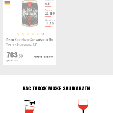
Міцність
4.8
°
Гіркота
22
IBU
Щільність
11.4
%
(0)
Пиво Kostritzer Schwarzbier 5л
Темне, Фільтроване, 4.8°
763
,50
Немає в наявності
грн за 1 шт
ВАС ТАКОЖ МОЖЕ ЗАЦІКАВИТИ