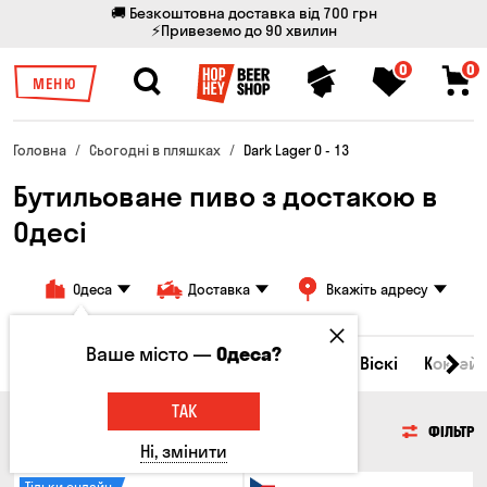
🚚 Безкоштовна доставка від 700 грн
⚡Привеземо до 90 хвилин
0
0
МЕНЮ
Головна
Сьогодні в пляшках
Dark Lager 0 - 13
Бутильоване пиво з достакою в
Одесі
Одеса
Доставка
Вкажіть адресу
Ваше місто —
Одеса?
Всі товари
Пиво
Сидр
Вино
Віскі
Коктейл
ТАК
ПИВО
ФІЛЬТР
Ні, змінити
Тільки онлайн