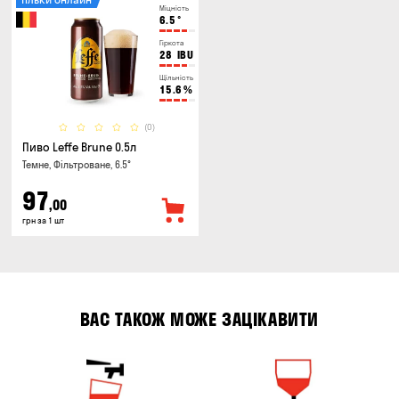
Міцність
6.5
°
Гіркота
28
IBU
Щільність
15.6
%
(0)
Пиво Leffe Brune 0.5л
Темне, Фільтроване, 6.5°
97
,00
грн за 1 шт
ВАС ТАКОЖ МОЖЕ ЗАЦІКАВИТИ