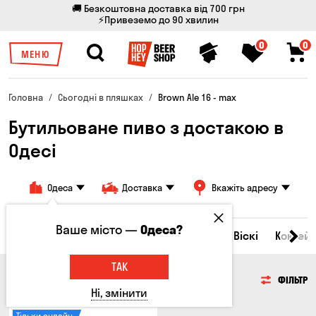
🚚 Безкоштовна доставка від 700 грн
⚡Привеземо до 90 хвилин
0
0
МЕНЮ
Головна
Сьогодні в пляшках
Brown Ale 16 - max
Бутильоване пиво з достакою в
Одесі
Одеса
Доставка
Вкажіть адресу
Ваше місто —
Одеса?
Всі товари
Пиво
Сидр
Вино
Віскі
Коктейл
ТАК
ПИВО
ФІЛЬТР
Ні, змінити
Тільки онлайн