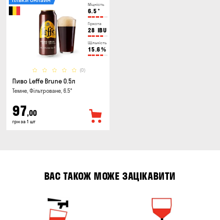
Міцність
6.5
°
Гіркота
28
IBU
Щільність
15.6
%
(0)
Пиво Leffe Brune 0.5л
Темне, Фільтроване, 6.5°
97
,00
грн за 1 шт
ВАС ТАКОЖ МОЖЕ ЗАЦІКАВИТИ