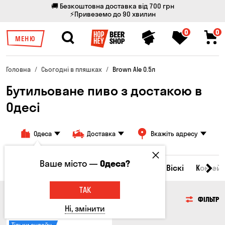
🚚 Безкоштовна доставка від 700 грн
⚡Привеземо до 90 хвилин
0
0
МЕНЮ
Головна
Сьогодні в пляшках
Brown Ale 0.5л
Бутильоване пиво з достакою в
Одесі
Одеса
Доставка
Вкажіть адресу
Ваше місто —
Одеса?
Всі товари
Пиво
Сидр
Вино
Віскі
Коктейл
ТАК
ПИВО
ФІЛЬТР
Ні, змінити
Тільки онлайн