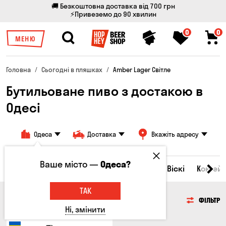
🚚 Безкоштовна доставка від 700 грн
⚡Привеземо до 90 хвилин
0
0
МЕНЮ
Головна
Сьогодні в пляшках
Amber Lager Світле
Бутильоване пиво з достакою в
Одесі
Одеса
Доставка
Вкажіть адресу
Ваше місто —
Одеса?
Всі товари
Пиво
Сидр
Вино
Віскі
Коктейл
ТАК
ПИВО
ФІЛЬТР
Ні, змінити