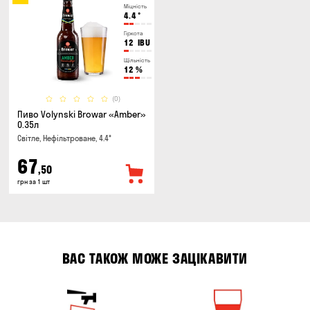
Міцність
4.4
°
Гіркота
12
IBU
Щільність
12
%
(0)
Пиво Volynski Browar «Amber»
0.35л
Світле, Нефільтроване, 4.4°
67
,50
грн за 1 шт
ВАС ТАКОЖ МОЖЕ ЗАЦІКАВИТИ