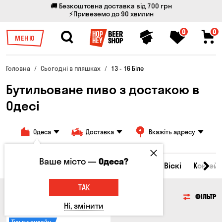
🚚 Безкоштовна доставка від 700 грн
⚡Привеземо до 90 хвилин
0
0
МЕНЮ
Головна
Сьогодні в пляшках
13 - 16 Біле
Бутильоване пиво з достакою в
Одесі
Одеса
Доставка
Вкажіть адресу
Ваше місто —
Одеса?
Всі товари
Пиво
Сидр
Вино
Віскі
Коктейл
ТАК
ПИВО
ФІЛЬТР
Ні, змінити
Тільки онлайн