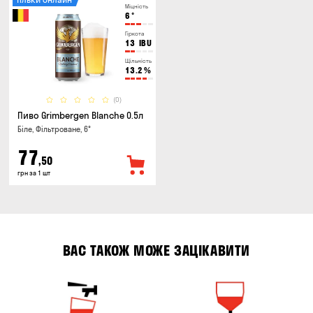
Міцність
6
°
Гіркота
13
IBU
Щільність
13.2
%
(0)
Пиво Grimbergen Blanche 0.5л
Біле, Фільтроване, 6°
77
,50
грн за 1 шт
ВАС ТАКОЖ МОЖЕ ЗАЦІКАВИТИ