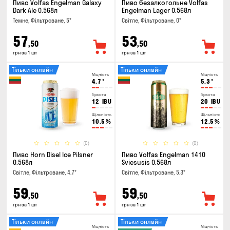
Пиво Volfas Engelman Galaxy
Пиво безалкогольне Volfas
Dark Ale 0.568л
Engelman Lager 0.568л
Темне, Фільтроване, 5°
Світле, Фільтроване, 0°
57
53
,50
,50
грн за 1 шт
грн за 1 шт
Тільки онлайн
Тільки онлайн
Міцність
Міцність
4.7
°
5.3
°
Гіркота
Гіркота
12
IBU
20
IBU
Щільність
Щільність
10.5
%
12.5
%
(0)
(0)
Пиво Horn Disel Ice Pilsner
Пиво Volfas Engelman 1410
0.568л
Sviesusis 0.568л
Світле, Фільтроване, 4.7°
Світле, Фільтроване, 5.3°
59
59
,50
,50
грн за 1 шт
грн за 1 шт
Тільки онлайн
Тільки онлайн
Міцність
Міцність