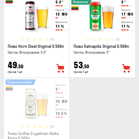
Новинка
5.3
°
5
°
Гіркота
Гіркота
12
IBU
17
IBU
Щільність
Щільність
11
%
11
%
(0)
(0)
Пиво Horn Disel Original 0.568л
Пиво Kalnapilis Original 0.568л
Світле, Фільтроване, 5.3°
Світле, Фільтроване, 5°
49
53
,50
,50
грн за 1 шт
грн за 1 шт
Тільки онлайн
Міцність
5
°
Гіркота
10
IBU
Щільність
12.5
%
(0)
Пиво Volfas Engelman Balta
Pinta 0.568л