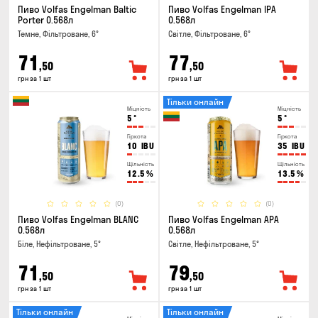
Пиво Volfas Engelman Baltic
Пиво Volfas Engelman IPA
Porter 0.568л
0.568л
Темне, Фільтроване, 6°
Світле, Фільтроване, 6°
71
77
,50
,50
грн за 1 шт
грн за 1 шт
Тільки онлайн
Міцність
Міцність
5
°
5
°
Гіркота
Гіркота
10
IBU
35
IBU
Щільність
Щільність
12.5
%
13.5
%
(0)
(0)
Пиво Volfas Engelman BLANC
Пиво Volfas Engelman APA
0.568л
0.568л
Біле, Нефільтроване, 5°
Світле, Нефільтроване, 5°
71
79
,50
,50
грн за 1 шт
грн за 1 шт
Тільки онлайн
Тільки онлайн