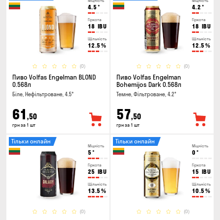
Міцність
Міцність
4.5
°
4.2
°
Гіркота
Гіркота
18
IBU
18
IBU
Щільність
Щільність
12.5
%
12.5
%
(0)
(0)
Пиво Volfas Engelman BLOND
Пиво Volfas Engelman
0.568л
Bohemijos Dark 0.568л
Біле, Нефільтроване, 4.5°
Темне, Фільтроване, 4.2°
61
57
,50
,50
грн за 1 шт
грн за 1 шт
Тільки онлайн
Тільки онлайн
Міцність
Міцність
5
°
0
°
Гіркота
Гіркота
25
IBU
15
IBU
Щільність
Щільність
13.5
%
10.5
%
(0)
(0)