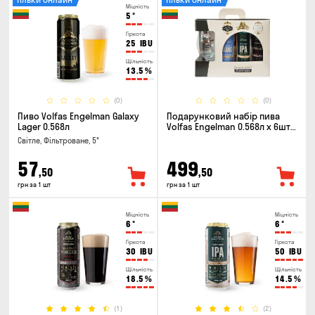
Міцність
5
°
Гіркота
25
IBU
Щільність
13.5
%
(0)
(0)
Пиво Volfas Engelman Galaxy
Подарунковий набір пива
Lager 0.568л
Volfas Engelman 0.568л x 6шт +
келих 0.568л
Світле, Фільтроване, 5°
57
499
,50
,50
грн за 1 шт
грн за 1 шт
Міцність
Міцність
6
°
6
°
Гіркота
Гіркота
30
IBU
50
IBU
Щільність
Щільність
18.5
%
14.5
%
(1)
(2)