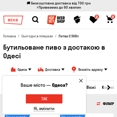
🚚 Безкоштовна доставка від 700 грн
⚡Привеземо до 90 хвилин
0
0
МЕНЮ
Головна
Сьогодні в пляшках
Литва 0.568л
Бутильоване пиво з достакою в
Одесі
Одеса
Доставка
Вкажіть адресу
Ваше місто —
Одеса?
Всі товари
Пиво
Сидр
Вино
Віскі
Коктейл
ТАК
ПИВО
ФІЛЬТР
Ні, змінити
Тільки онлайн
Тільки онлайн