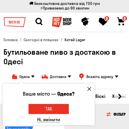
🚚 Безкоштовна доставка від 700 грн
⚡Привеземо до 90 хвилин
0
0
МЕНЮ
Головна
Сьогодні в пляшках
Китай Lager
Бутильоване пиво з достакою в
Одесі
Одеса
Доставка
Вкажіть адресу
Ваше місто —
Одеса?
Всі товари
Пиво
Сидр
Вино
Віскі
Коктейл
ТАК
ПИВО
ФІЛЬТР
Ні, змінити
Тільки онлайн