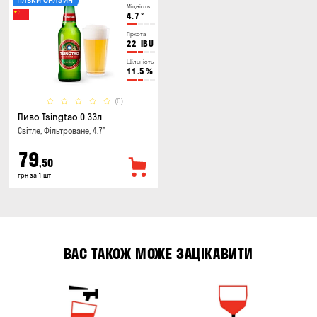
Міцність
4.7
°
Гіркота
22
IBU
Щільність
11.5
%
(0)
Пиво Tsingtao 0.33л
Світле, Фільтроване, 4.7°
79
,50
грн за 1 шт
ВАС ТАКОЖ МОЖЕ ЗАЦІКАВИТИ