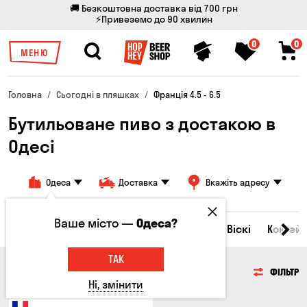
🚚 Безкоштовна доставка від 700 грн
⚡Привеземо до 90 хвилин
0
0
МЕНЮ
Головна
Сьогодні в пляшках
Франція 4.5 - 6.5
Бутильоване пиво з достакою в
Одесі
Одеса
Доставка
Вкажіть адресу
Ваше місто —
Одеса?
Всі товари
Пиво
Сидр
Вино
Віскі
Коктейл
ТАК
ПИВО
ФІЛЬТР
Ні, змінити