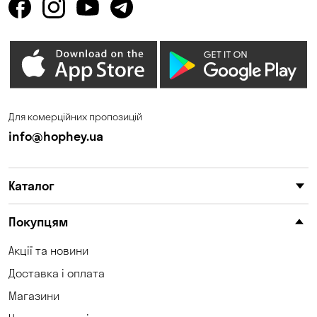
Олександрівка
Орлівщина
Петропавлівська
Погреби
Борщагівка
Пухівка
Піщанка
Для комерційних пропозицій
Самар
Святопетрівське
info@hophey.ua
Сонячне
Софіївська Борщагівка
Сухий Лиман
Тарасівка
Каталог
Таїрове
Ходосівка
Покупцям
Хотів
Чабани
Акції та новини
Чорноморськ
Шульгівка
Доставка і оплата
Щасливе
Юрівка
Магазини