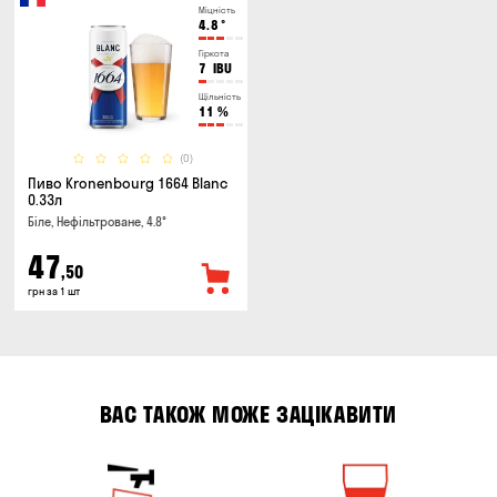
Міцність
4.8
°
Гіркота
7
IBU
Щільність
11
%
(0)
Пиво Kronenbourg 1664 Blanc
0.33л
Біле, Нефільтроване, 4.8°
47
,50
грн за 1 шт
ВАС ТАКОЖ МОЖЕ ЗАЦІКАВИТИ