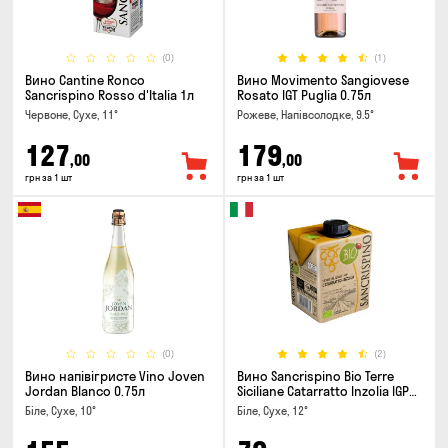
(0)
(1)
Вино Cantine Ronco
Вино Movimento Sangiovese
Sancrispino Rosso d'Italia 1л
Rosato IGT Puglia 0.75л
Червоне, Сухе, 11°
Рожеве, Напівсолодке, 9.5°
127
179
,00
,00
грн за 1 шт
грн за 1 шт
(0)
(2)
Вино напівігристе Vino Joven
Вино Sancrispino Bio Terre
Jordan Blanco 0.75л
Siciliane Catarratto Inzolia IGP
0.5л
Біле, Сухе, 10°
Біле, Сухе, 12°