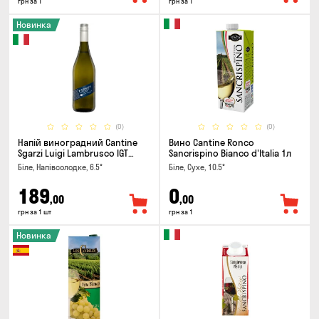
грн за 1
грн за 1
Новинка
(0)
(0)
Напій виноградний Cantine
Вино Cantine Ronco
Sgarzi Luigi Lambrusco IGT
Sancrispino Bianco d'Italia 1л
Emilia Bianca Frizziante 0.75л
Біле, Напівсолодке, 6.5°
Біле, Сухе, 10.5°
189
0
,00
,00
грн за 1 шт
грн за 1
Новинка