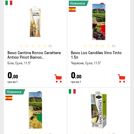
Новинка
(0)
(0)
Вино Cantine Ronco Carattere
Вино Los Candiles Vino Tinto
Antico Pinot Bianco
1.5л
Chardonnay Rubicone IGT 0.25л
Біле, Сухе, 11.5°
Червоне, Сухе, 11.5°
0
0
,00
,00
грн за 1
грн за 1
Новинка