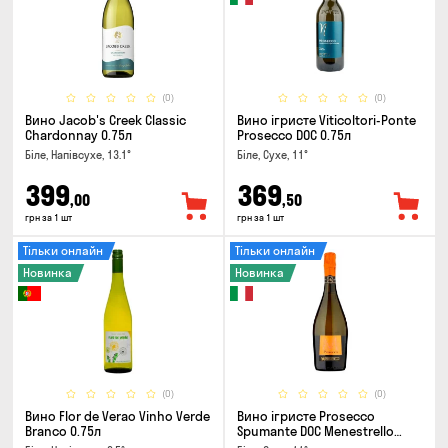
(0)
(0)
Вино Jacob's Creek Classic
Вино ігристе Viticoltori-Ponte
Chardonnay 0.75л
Prosecco DOC 0.75л
Біле, Напівсухе, 13.1°
Біле, Сухе, 11°
399
369
,00
,50
грн за 1 шт
грн за 1 шт
Тільки онлайн
Тільки онлайн
Новинка
Новинка
(0)
(0)
Вино Flor de Verao Vinho Verde
Вино ігристе Prosecco
Branco 0.75л
Spumante DOC Menestrello
0.75л