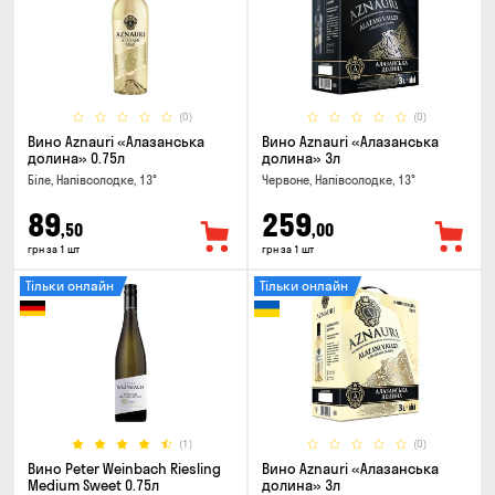
(0)
(0)
Вино Aznauri «Алазанська
Вино Aznauri «Алазанська
долина» 0.75л
долина» 3л
Біле, Напівсолодке, 13°
Червоне, Напівсолодке, 13°
89
259
,50
,00
грн за 1 шт
грн за 1 шт
Тільки онлайн
Тільки онлайн
(1)
(0)
Вино Peter Weinbach Riesling
Вино Aznauri «Алазанська
Medium Sweet 0.75л
долина» 3л