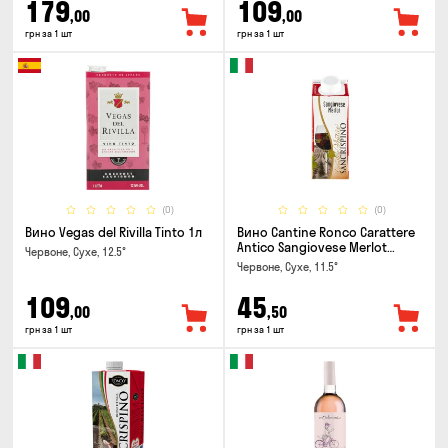
179
109
,00
,00
грн за 1 шт
грн за 1 шт
(0)
(0)
Вино Vegas del Rivilla Tinto 1л
Вино Cantine Ronco Carattere
Antico Sangiovese Merlot
Червоне, Сухе, 12.5°
Rubicone IGT 0.25л
Червоне, Сухе, 11.5°
109
45
,00
,50
грн за 1 шт
грн за 1 шт