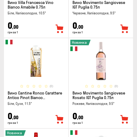
Вино Villa Francesca Vino
Вино Movimento Sangiovese
Bianco Amabile 0.75л
IGT Puglia 0.75л
Біле, Напівсолодке, 10.5°
Червоне, Напівсолодке, 9.5°
0
0
,00
,00
грн за 1
грн за 1
Новинка
(0)
(0)
Вино Cantine Ronco Carattere
Вино Movimento Sangiovese
Antico Pinot Bianco
Rosato IGT Puglia 0.75л
Chardonnay Rubicone IGT 0.25л
Біле, Сухе, 11.5°
Рожеве, Напівсолодке, 9.5°
0
0
,00
,00
грн за 1
грн за 1
Новинка