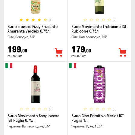
(1)
(0)
Вино ігристе Fizzy Frizzante
Вино Movimento Trebbiano IGT
Amaranta Verdejo 0.75л
Rubicone 0.75л
Біле, Солодке, 5.5°
Біле, Напівсолодке, 9.5°
199
179
,00
,00
грн за 1 шт
грн за 1 шт
(0)
(0)
Вино Movimento Sangiovese
Вино Ciao Primitivo Merlot IGT
IGT Puglia 0.75л
Puglia 1л
Червоне, Напівсолодке, 9.5°
Червоне, Сухе, 13.5°