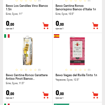
(0)
(0)
Вино Los Candiles Vino Blanco
Вино Cantine Ronco
1.5л
Sancrispino Bianco d'Italia 1л
Біле, Сухе, 11°
Біле, Сухе, 10.5°
0
0
,00
,00
грн за 1
грн за 1
(0)
(0)
Вино Cantine Ronco Carattere
Вино Vegas del Rivilla Tinto 1л
Antico Pinot Bianco
Червоне, Сухе, 12.5°
Chardonnay Rubicone IGT 1л
Біле, Сухе, 11.5°
0
0
,00
,00
грн за 1
грн за 1