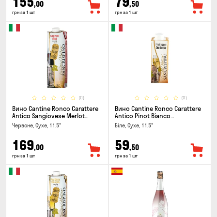
155
79
,00
,50
грн за 1 шт
грн за 1 шт
(0)
(0)
Вино Cantine Ronco Carattere
Вино Cantine Ronco Carattere
Antico Sangiovese Merlot
Antico Pinot Bianco
Rubicone IGT 1л
Chardonnay Rubicone IGT 0.25л
Червоне, Сухе, 11.5°
Біле, Сухе, 11.5°
169
59
,00
,50
грн за 1 шт
грн за 1 шт