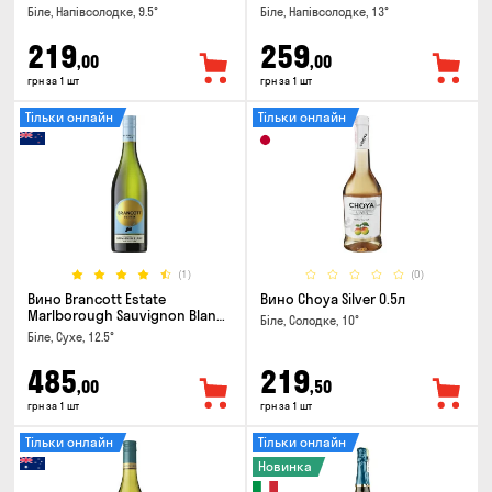
Біле, Напівсолодке, 9.5°
Біле, Напівсолодке, 13°
219
259
,00
,00
грн за 1 шт
грн за 1 шт
Тільки онлайн
Тільки онлайн
(1)
(0)
Вино Brancott Estate
Вино Choya Silver 0.5л
Marlborough Sauvignon Blanc
Біле, Солодке, 10°
0.75л
Біле, Сухе, 12.5°
485
219
,00
,50
грн за 1 шт
грн за 1 шт
Тільки онлайн
Тільки онлайн
Новинка