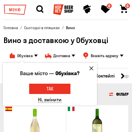
0
0
МЕНЮ
Головна
Сьогодні в пляшках
Вино
Вино з доставкою у Обуховці
Обухівка
Доставка
Вкажіть адресу
Ваше місто —
Обухівка?
і товари
Пиво
Сидр
Вино
Віскі
Коктейлі
Горі
ТАК
ВИНО
ФІЛЬТР
Ні, змінити