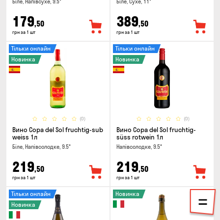
Біле, Напівсухе, 9.5°
Біле, Сухе, 11°
179
389
,50
,50
грн за 1 шт
грн за 1 шт
Тільки онлайн
Тільки онлайн
Новинка
Новинка
(0)
(0)
Вино Copa del Sol fruchtig-sub
Вино Copa del Sol fruchtig-
weiss 1л
süss rotwein 1л
Біле, Напівсолодке, 9.5°
Напівсолодке, 9.5°
219
219
,50
,50
грн за 1 шт
грн за 1 шт
Тільки онлайн
Новинка
Новинка