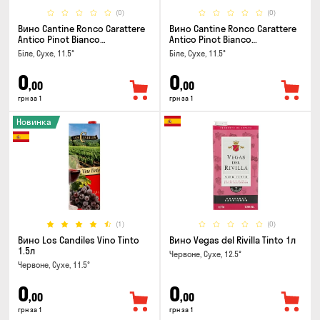
(0)
(0)
Вино Cantine Ronco Carattere
Вино Cantine Ronco Carattere
Antico Pinot Bianco
Antico Pinot Bianco
Chardonnay Rubicone IGT 0.25л
Chardonnay Rubicone IGT 1л
Біле, Сухе, 11.5°
Біле, Сухе, 11.5°
0
0
,00
,00
грн за 1
грн за 1
Новинка
(1)
(0)
Вино Los Candiles Vino Tinto
Вино Vegas del Rivilla Tinto 1л
1.5л
Червоне, Сухе, 12.5°
Червоне, Сухе, 11.5°
0
0
,00
,00
грн за 1
грн за 1