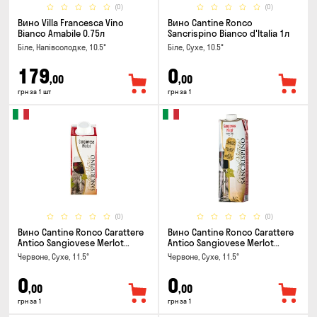
(0)
(0)
Вино Villa Francesca Vino
Вино Cantine Ronco
Bianco Amabile 0.75л
Sancrispino Bianco d'Italia 1л
Біле, Напівсолодке, 10.5°
Біле, Сухе, 10.5°
179
0
,00
,00
грн за 1 шт
грн за 1
(0)
(0)
Вино Cantine Ronco Carattere
Вино Cantine Ronco Carattere
Antico Sangiovese Merlot
Antico Sangiovese Merlot
Rubicone IGT 0.25л
Rubicone IGT 1л
Червоне, Сухе, 11.5°
Червоне, Сухе, 11.5°
0
0
,00
,00
грн за 1
грн за 1