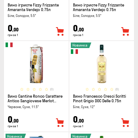
Вино ігристе Fizzy Frizzante
Вино ігристе Fizzy Frizzante
Amaranta Verdejo 0.75л
Amaranta Verdejo 0.75л
Біле, Солодке, 5.5°
Біле, Солодке, 5.5°
0
0
,00
,00
грн за 1
грн за 1
Новинка
(0)
(0)
Вино Cantine Ronco Carattere
Вино Francesco Cresci Scritti
Antico Sangiovese Merlot
Pinot Grigio DOC Delle 0.75л
Rubicone IGT 1л
Червоне, Сухе, 11.5°
Біле, Сухе, 12°
0
0
,00
,00
грн за 1
грн за 1
Новинка
Новинка