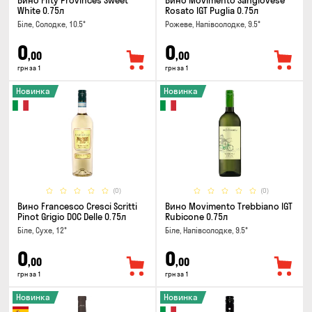
Вино Fifty Provinces Sweet
Вино Movimento Sangiovese
White 0.75л
Rosato IGT Puglia 0.75л
Біле, Солодке, 10.5°
Рожеве, Напівсолодке, 9.5°
0
0
,00
,00
грн за 1
грн за 1
Новинка
Новинка
(0)
(0)
Вино Francesco Cresci Scritti
Вино Movimento Trebbiano IGT
Pinot Grigio DOC Delle 0.75л
Rubicone 0.75л
Біле, Сухе, 12°
Біле, Напівсолодке, 9.5°
0
0
,00
,00
грн за 1
грн за 1
Новинка
Новинка