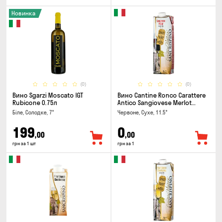
Новинка
(0)
(0)
Вино Sgarzi Moscato IGT
Вино Cantine Ronco Carattere
Rubicone 0.75л
Antico Sangiovese Merlot
Rubicone IGT 1л
Біле, Солодке, 7°
Червоне, Сухе, 11.5°
199
0
,00
,00
грн за 1 шт
грн за 1