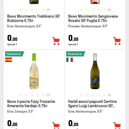
(0)
(0)
Вино Movimento Trebbiano IGT
Вино Movimento Sangiovese
Rubicone 0.75л
Rosato IGT Puglia 0.75л
Біле, Напівсолодке, 9.5°
Рожеве, Напівсолодке, 9.5°
0
0
,00
,00
грн за 1
грн за 1
Новинка
Новинка
(0)
(0)
Вино ігристе Fizzy Frizzante
Напій виноградний Cantine
Amaranta Verdejo 0.75л
Sgarzi Luigi Lambrusco IGT
Emilia Bianca Frizziante 0.75л
Біле, Солодке, 5.5°
Біле, Напівсолодке, 6.5°
0
0
,00
,00