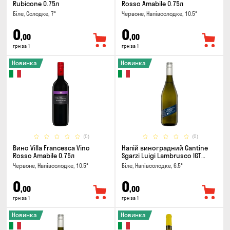
Rubicone 0.75л
Rosso Amabile 0.75л
Біле, Солодке, 7°
Червоне, Напівсолодке, 10.5°
0
0
,00
,00
грн за 1
грн за 1
Новинка
Новинка
(0)
(0)
Вино Villa Francesca Vino
Напій виноградний Cantine
Rosso Amabile 0.75л
Sgarzi Luigi Lambrusco IGT
Emilia Bianca Frizziante 0.75л
Червоне, Напівсолодке, 10.5°
Біле, Напівсолодке, 6.5°
0
0
,00
,00
грн за 1
грн за 1
Новинка
Новинка