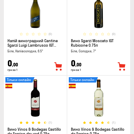
(0)
(0)
Напій виноградний Cantine
Вино Sgarzi Moscato IGT
Sgarzi Luigi Lambrusco IGT
Rubicone 0.75л
Emilia Bianca Frizziante 0.75л
Біле, Напівсолодке, 6.5°
Біле, Солодке, 7°
0
0
,00
,00
грн за 1
грн за 1
Тільки онлайн
Тільки онлайн
(1)
(1)
Вино Vinos & Bodegas Castillo
Вино Vinos & Bodegas Castillo
de Sarrion dry red 0.75л
de Sarrion 0.75л