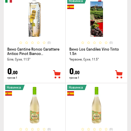
Новинка
(0)
(0)
Вино Cantine Ronco Carattere
Вино Los Candiles Vino Tinto
Antico Pinot Bianco
1.5л
Chardonnay Rubicone IGT 1л
Біле, Сухе, 11.5°
Червоне, Сухе, 11.5°
0
0
,00
,00
грн за 1
грн за 1
Новинка
Новинка
(0)
(0)