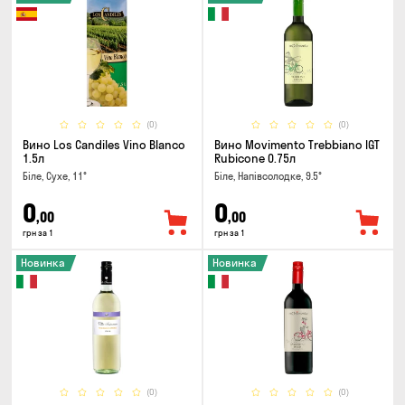
(0)
(0)
Вино Los Candiles Vino Blanco
Вино Movimento Trebbiano IGT
1.5л
Rubicone 0.75л
Біле, Сухе, 11°
Біле, Напівсолодке, 9.5°
0
0
,00
,00
грн за 1
грн за 1
Новинка
Новинка
(0)
(0)