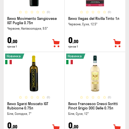
(0)
(0)
Вино Movimento Sangiovese
Вино Vegas del Rivilla Tinto 1л
IGT Puglia 0.75л
Червоне, Сухе, 12.5°
Червоне, Напівсолодке, 9.5°
0
0
,00
,00
грн за 1
грн за 1
Новинка
Новинка
(0)
(0)
Вино Sgarzi Moscato IGT
Вино Francesco Cresci Scritti
Rubicone 0.75л
Pinot Grigio DOC Delle 0.75л
Біле, Солодке, 7°
Біле, Сухе, 12°
0
0
,00
,00