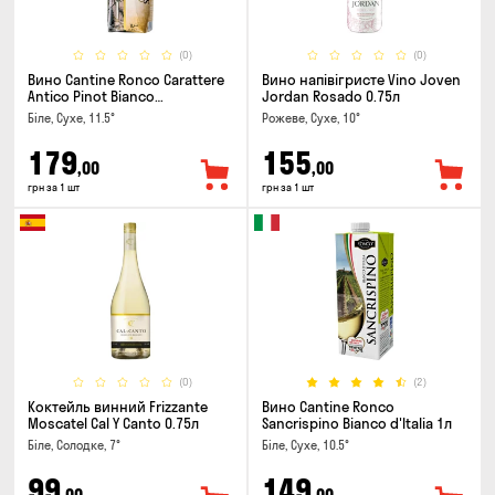
(0)
(0)
Вино Cantine Ronco Carattere
Вино напівігристе Vino Joven
Antico Pinot Bianco
Jordan Rosado 0.75л
Chardonnay Rubicone IGT 1л
Біле, Сухе, 11.5°
Рожеве, Сухе, 10°
179
155
,00
,00
грн за 1 шт
грн за 1 шт
(0)
(2)
Коктейль винний Frizzante
Вино Cantine Ronco
Moscatel Cal Y Canto 0.75л
Sancrispino Bianco d'Italia 1л
Біле, Солодке, 7°
Біле, Сухе, 10.5°
99
149