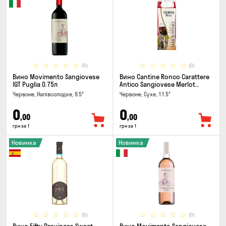
(0)
(0)
Вино Movimento Sangiovese
Вино Cantine Ronco Carattere
IGT Puglia 0.75л
Antico Sangiovese Merlot
Rubicone IGT 0.25л
Червоне, Напівсолодке, 9.5°
Червоне, Сухе, 11.5°
0
0
,00
,00
грн за 1
грн за 1
Новинка
Новинка
(0)
(0)