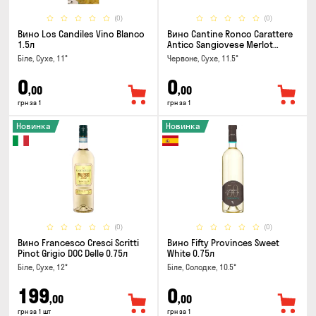
(0)
(0)
Вино Los Candiles Vino Blanco
Вино Cantine Ronco Carattere
1.5л
Antico Sangiovese Merlot
Rubicone IGT 0.25л
Біле, Сухе, 11°
Червоне, Сухе, 11.5°
0
0
,00
,00
грн за 1
грн за 1
Новинка
Новинка
(0)
(0)
Вино Francesco Cresci Scritti
Вино Fifty Provinces Sweet
Pinot Grigio DOC Delle 0.75л
White 0.75л
Біле, Сухе, 12°
Біле, Солодке, 10.5°
199
0
,00
,00
грн за 1 шт
грн за 1