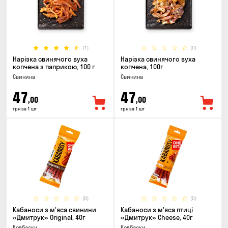
(1)
(0)
Нарізка свинячого вуха
Нарізка свинячого вуха
копчена з паприкою, 100 г
копчена, 100г
Свинина
Свинина
47
47
,00
,00
грн за 1 шт
грн за 1 шт
(0)
(0)
Кабаноси з м'яса свинини
Кабаноси з м'яса птиці
«Дмитрук» Original, 40г
«Дмитрук» Cheese, 40г
Ковбаски
Ковбаски