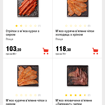
(1)
(0)
Стріпси з м'яса курки з
М'ясо куряче в'ялене чіпси
сиром
холодець з хріном
Птиця
Птиця
103
118
,20
,30
грн за 80 г
грн за 70 г
(0)
(2)
М'ясо куряче в'ялене чіпси з
М'ясо яловичини в'ялене
сиром
«Лапскаут» чипси