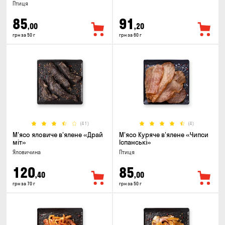
Птиця
85
91
,00
,20
грн за 50 г
грн за 60 г
(41)
(4)
М'ясо яловиче в'ялене «Драй
М'ясо Куряче в'ялене «Чипси
міт»
Іспанські»
Яловичина
Птиця
120
85
,40
,00
грн за 70 г
грн за 50 г