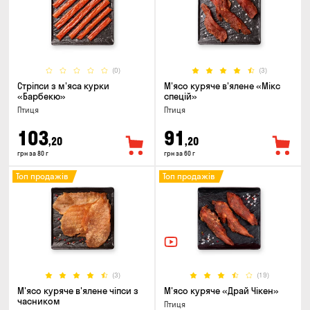
(0)
(3)
Стріпси з м'яса курки
М'ясо куряче в'ялене «Мікс
«Барбекю»
спецій»
Птиця
Птиця
103
91
,20
,20
грн за 80 г
грн за 60 г
Топ продажів
Топ продажів
(3)
(19)
М'ясо куряче в'ялене чіпси з
М'ясо куряче «Драй Чікен»
часником
Птиця