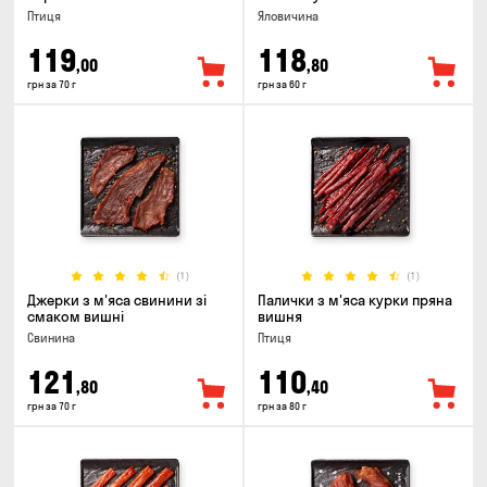
Птиця
Яловичина
119
118
,00
,80
грн за 70 г
грн за 60 г
(1)
(1)
Джерки з м'яса свинини зі
Палички з м'яса курки пряна
смаком вишні
вишня
Свинина
Птиця
121
110
,80
,40
грн за 70 г
грн за 80 г