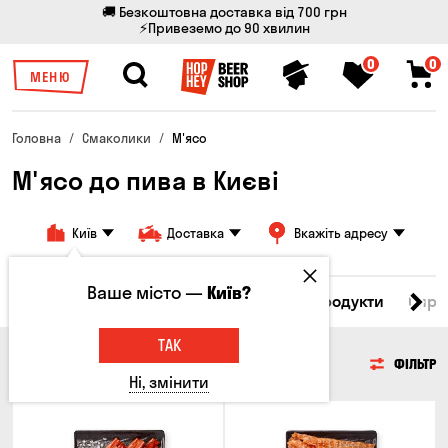
🚚 Безкоштовна доставка від 700 грн
⚡Привеземо до 90 хвилин
0
0
МЕНЮ
Головна
Смаколики
М'ясо
М'ясо до пива в Києві
Київ
Доставка
Вкажіть адресу
Ваше місто —
Київ?
Всі товари
М'ясо
Риба
Морепродукти
Сирн
ТАК
М'ЯСО
ФІЛЬТР
Ні, змінити