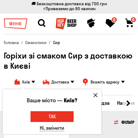
🚚 Безкоштовна доставка від 700 грн
⚡Привеземо до 90 хвилин
0
0
МЕНЮ
Головна
Смаколики
Сир
Горіхи зі смаком Сир з доставкою
в Києві
Київ
Доставка
Вкажіть адресу
Ваше місто —
Київ?
дукти
Сирні закуски
Горішки
Кукурудза
Насіння
ТАК
ГОРІШКИ
ФІЛЬТР
Ні, змінити