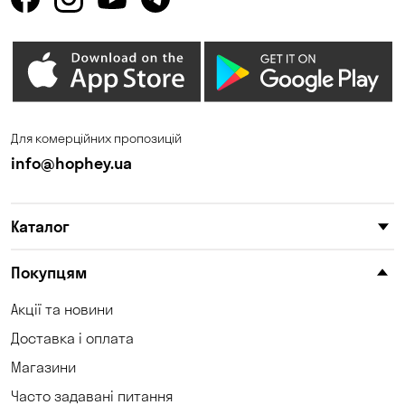
Горенка
Горішні Плавні
Гостомель
Дмитрівка
Дніпро
Зазим’є
Запоріжжя
Калинівка
Для комерційних пропозицій
Кам'янське
Кам'яні Потоки
info@hophey.ua
Карнаухівка
Катеринівка
Каталог
Келеберда
Клинці
Княжичі
Корсунці
Покупцям
Котівка
Коцюбинське
Акції та новини
Доставка і оплата
Кошари
Красносілка
Магазини
Кременчук
Кривий Ріг
Часто задавані питання