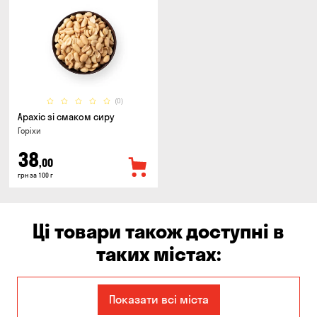
(0)
Арахіс зі смаком сиру
Горіхи
38
,00
грн за 100 г
Ці товари також доступні в
таких містах:
Єлизаветівка
Ірпінь
Показати всі міста