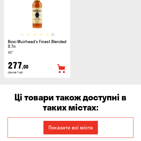
(0)
Віскі Muirhead's Finest Blended
0.7л
40°
277
,00
грн за 1 шт
Ці товари також доступні в
таких містах:
Дніпро
Запоріжжя
Показати всі міста
Миколаїв
Олександрівка