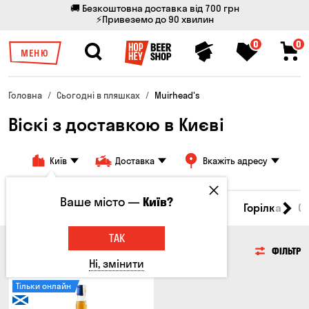
🚚 Безкоштовна доставка від 700 грн
⚡Привеземо до 90 хвилин
0
0
МЕНЮ
Головна
Сьогодні в пляшках
Muirhead's
Віскі з доставкою в Києві
Київ
Доставка
Вкажіть адресу
Ваше місто —
Київ?
Пиво
Сидр
Вино
Віскі
Коктейлі
Горілка
С
ТАК
ВІСКІ
ФІЛЬТР
Ні, змінити
Тільки онлайн