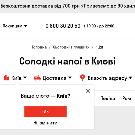
 Безкоштовна доставка від 700 грн
⚡Привеземо до 90 хви
0 800 30 20 50
Покупцям
з 10:00 - до 22:00
Головна
Сьогодні в пляшках
1.2л
Солодкі напої в Києві
Київ
Доставка
Вкажіть адресу
Ваше місто —
Київ?
а настоянки
Коньяки та бренді
Джин
Текіла
Ром
ТАК
Ні, змінити