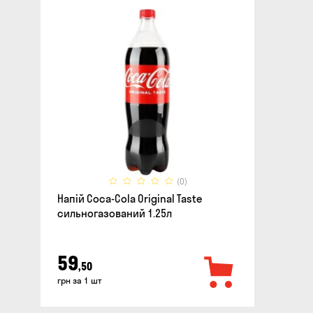
(0)
Напій Coca-Cola Original Taste
сильногазований 1.25л
59
,50
грн за 1 шт