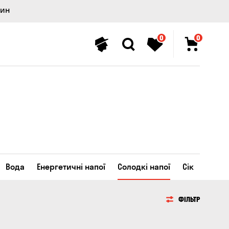
лин
0
0
Вода
Енергетичні напої
Солодкі напої
Сік
ФІЛЬТР