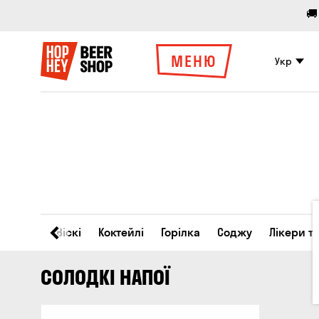
🚚
МЕНЮ
Укр
Вино
Віскі
Коктейлі
Горілка
Соджу
Лікери т
СОЛОДКІ НАПОЇ