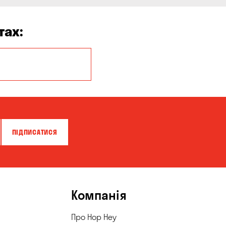
тах:
Балабине
Буча
Власівка
Гатне
ПІДПИСАТИСЯ
Горішні Плавні
Запоріжжя
Катеринівка
Компанія
Котівка
Про Hop Hey
Кривий Ріг