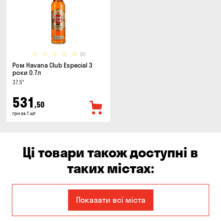
(0)
Ром Havana Club Especial 3
роки 0.7л
37.5°
531
,50
грн за 1 шт
Ці товари також доступні в
таких містах:
Дніпро
Запоріжжя
Показати всі міста
Кам'янське
Кропивницький