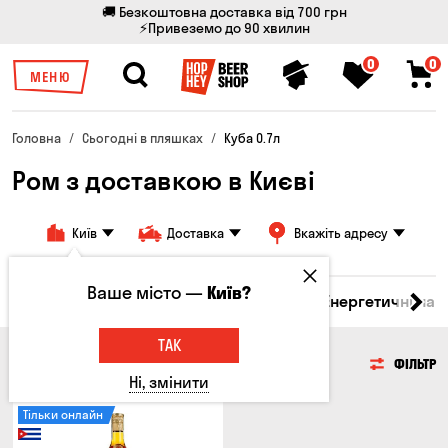
🚚 Безкоштовна доставка від 700 грн
⚡Привеземо до 90 хвилин
0
0
МЕНЮ
Головна
Сьогодні в пляшках
Куба 0.7л
Ром з доставкою в Києві
Київ
Доставка
Вкажіть адресу
Ваше місто —
Київ?
 бренді
Джин
Текіла
Ром
Вода
Енергетичні нап
ТАК
РОМ
ФІЛЬТР
Ні, змінити
Тільки онлайн