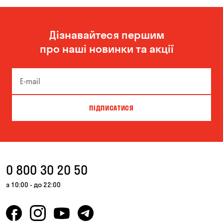
Миколаїв
Одеса
Дізнавайтеся першим
Олександрівка
Чорноморськ
про наші новинки та акції
ПІДПИСАТИСЯ
0 800 30 20 50
з 10:00 - до 22:00