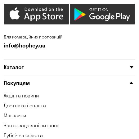
Крюківщина
Куліші
Кушугум
Ліски
Лісники
Миколаїв
Для комерційних пропозицій
Миколаївка
Нова Павлівка
info@hophey.ua
Новоселівка
Новосілки
Каталог
Обознівка
Обухівка
Одеса
Олександрівка
Покупцям
Петропавлівська
Акції та новини
Орлівщина
Борщагівка
Доставка і оплата
Погреби
Пухівка
Магазини
Часто задавані питання
Піщанка
Самар
Публічна оферта