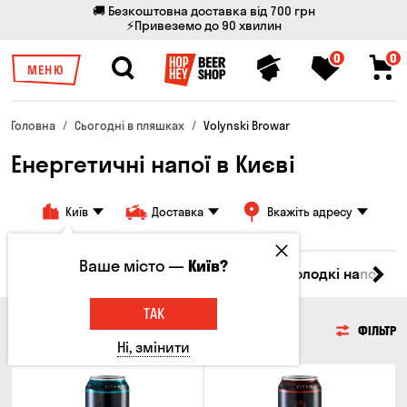
🚚 Безкоштовна доставка від 700 грн
⚡Привеземо до 90 хвилин
0
0
МЕНЮ
Головна
Сьогодні в пляшках
Volynski Browar
Енергетичні напої в Києві
Київ
Доставка
Вкажіть адресу
Ваше місто —
Київ?
іла
Ром
Вода
Енергетичні напої
Солодкі напої
ТАК
ЕНЕРГЕТИЧНІ НАПОЇ
ФІЛЬТР
Ні, змінити