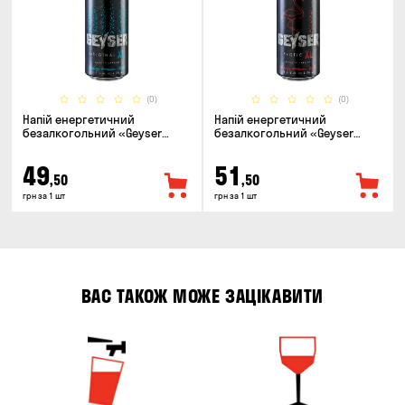
(0)
(0)
Напій енергетичний
Напій енергетичний
безалкогольний «Geyser
безалкогольний «Geyser
Original» 0.5л
Exotic» 0.5л
49
51
,50
,50
грн за 1 шт
грн за 1 шт
ВАС ТАКОЖ МОЖЕ ЗАЦІКАВИТИ