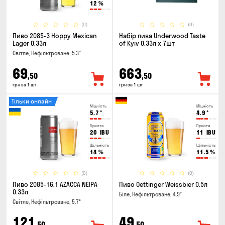
12
%
(0)
(0)
Пиво 2085-3 Hoppy Mexican
Набір пива Underwood Taste
Lager 0.33л
of Kyiv 0.33л x 7шт
Світле, Нефільтроване, 5.3°
69
663
,50
,50
грн за 1 шт
грн за 1 шт
Тільки онлайн
Міцність
Міцність
5.7
°
4.9
°
Гіркота
Гіркота
20
IBU
11
IBU
Щільність
Щільність
14
%
11.5
%
(0)
(0)
Пиво 2085-16.1 AZACCA NEIPA
Пиво Oettinger Weissbier 0.5л
0.33л
Біле, Нефільтроване, 4.9°
Світле, Нефільтроване, 5.7°
121
49
,50
,50