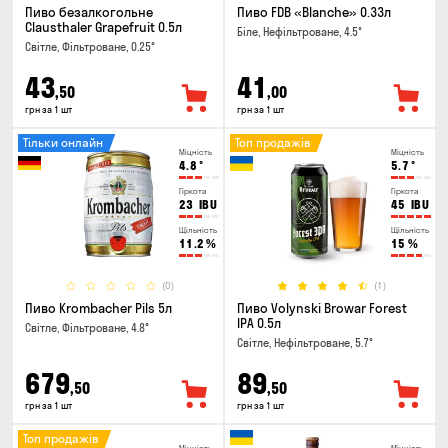
Пиво безалкогольне
Пиво FDB «Blanche» 0.33л
Clausthaler Grapefruit 0.5л
Біле, Нефільтроване, 4.5°
Світле, Фільтроване, 0.25°
43
41
,50
,00
грн за 1 шт
грн за 1 шт
Тільки онлайн
Топ продажів
Міцність
Міцність
4.8
°
5.7
°
Гіркота
Гіркота
23
IBU
45
IBU
Щільність
Щільність
11.2
%
15
%
(0)
(1)
Пиво Krombacher Pils 5л
Пиво Volynski Browar Forest
IPA 0.5л
Світле, Фільтроване, 4.8°
Світле, Нефільтроване, 5.7°
679
89
,50
,50
грн за 1 шт
грн за 1 шт
Топ продажів