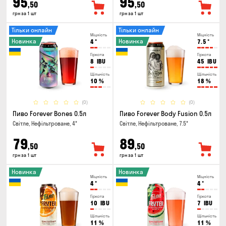
95
95
,50
,50
грн за 1 шт
грн за 1 шт
Тільки онлайн
Тільки онлайн
Міцність
Міцність
Новинка
Новинка
4
°
7.5
°
Гіркота
Гіркота
8
IBU
45
IBU
Щільність
Щільність
10
%
18
%
(0)
(0)
Пиво Forever Bones 0.5л
Пиво Forever Body Fusion 0.5л
Світле, Нефільтроване, 4°
Світле, Нефільтроване, 7.5°
79
89
,50
,50
грн за 1 шт
грн за 1 шт
Новинка
Новинка
Міцність
Міцність
4
°
4
°
Гіркота
Гіркота
10
IBU
7
IBU
Щільність
Щільність
11
%
11
%