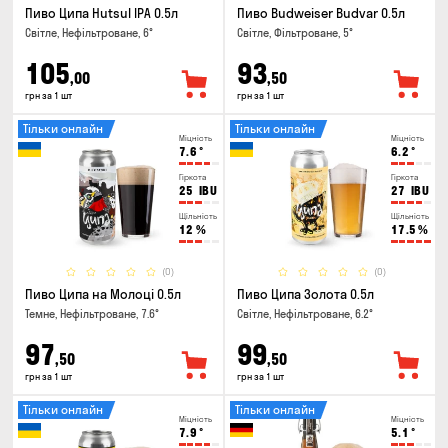
Пиво Ципа Hutsul IPA 0.5л
Пиво Budweiser Budvar 0.5л
Світле, Нефільтроване, 6°
Світле, Фільтроване, 5°
105
93
,00
,50
грн за 1 шт
грн за 1 шт
Тільки онлайн
Тільки онлайн
Міцність
Міцність
7.6
°
6.2
°
Гіркота
Гіркота
25
IBU
27
IBU
Щільність
Щільність
12
%
17.5
%
(0)
(0)
Пиво Ципа на Молоці 0.5л
Пиво Ципа Золота 0.5л
Темне, Нефільтроване, 7.6°
Світле, Нефільтроване, 6.2°
97
99
,50
,50
грн за 1 шт
грн за 1 шт
Тільки онлайн
Тільки онлайн
Міцність
Міцність
7.9
°
5.1
°