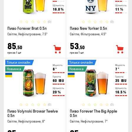
Щільність
Щільність
16.8
%
11
%
(0)
(0)
Пиво Forever Brat 0.5л
Пиво New Yorker 0.5л
Світле, Нефільтроване, 7.5°
Світле, Фільтроване, 4.5°
85
53
,50
,50
грн за 1 шт
грн за 1 шт
Тільки онлайн
Тільки онлайн
Міцність
Міцність
Новинка
Новинка
8
°
7
°
Гіркота
Гіркота
60
IBU
35
IBU
Щільність
Щільність
20
%
16.5
%
(0)
(0)
Пиво Volynski Browar Twelve
Пиво Forever The Big Apple
0.5л
0.5л
Світле, Нефільтроване, 8°
Світле, Нефільтроване, 7°