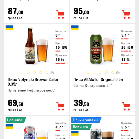
87
95
,00
,00
грн за 1 шт
грн за 1 шт
Міцність
Міцність
6
°
5.1
°
Гіркота
Гіркота
15
IBU
26
IBU
Щільність
Щільність
15
%
12
%
(0)
(0)
Пиво Volynski Browar Sailor
Пиво AltMuller Original 0.5л
0.35л
Світле, Фільтроване, 5.1°
Напівтемне, Нефільтроване, 6°
69
39
,50
,50
грн за 1 шт
грн за 1 шт
Новинка
Тільки онлайн
Міцність
Міцність
Новинка
4.7
°
5.5
°
Гіркота
Гіркота