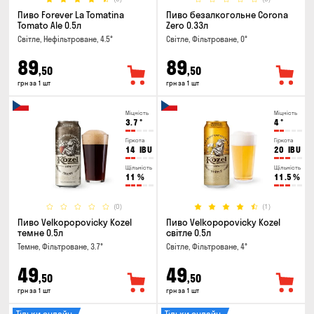
Пиво Forever La Tomatina
Пиво безалкогольне Corona
Tomato Ale 0.5л
Zero 0.33л
Світле, Нефільтроване, 4.5°
Світле, Фільтроване, 0°
89
89
,50
,50
грн за 1 шт
грн за 1 шт
Міцність
Міцність
3.7
°
4
°
Гіркота
Гіркота
14
IBU
20
IBU
Щільність
Щільність
11
%
11.5
%
(0)
(1)
Пиво Velkopopovicky Kozel
Пиво Velkopopovicky Kozel
темне 0.5л
світле 0.5л
Темне, Фільтроване, 3.7°
Світле, Фільтроване, 4°
49
49
,50
,50
грн за 1 шт
грн за 1 шт
Тільки онлайн
Тільки онлайн