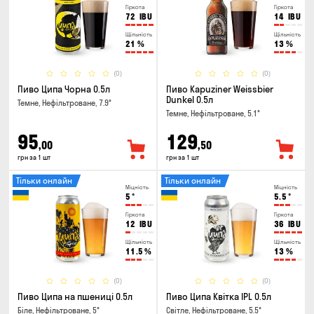
Гіркота
Гіркота
72
IBU
14
IBU
Щільність
Щільність
21
%
13
%
(0)
(0)
Пиво Ципа Чорна 0.5л
Пиво Kapuziner Weissbier
Dunkel 0.5л
Темне, Нефільтроване, 7.9°
Темне, Нефільтроване, 5.1°
95
129
,00
,50
грн за 1 шт
грн за 1 шт
Тільки онлайн
Тільки онлайн
Міцність
Міцність
5
°
5.5
°
Гіркота
Гіркота
12
IBU
36
IBU
Щільність
Щільність
11.5
%
13
%
(0)
(0)
Пиво Ципа на пшениці 0.5л
Пиво Ципа Квітка IPL 0.5л
Біле, Нефільтроване, 5°
Світле, Нефільтроване, 5.5°