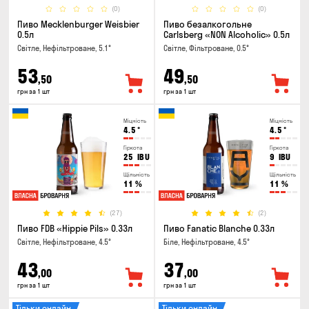
(0)
(0)
Пиво Mecklenburger Weisbier
Пиво безалкогольне
0.5л
Carlsberg «NON Alcoholic» 0.5л
Світле, Нефільтроване, 5.1°
Світле, Фільтроване, 0.5°
53
49
,50
,50
грн за 1 шт
грн за 1 шт
Міцність
Міцність
4.5
°
4.5
°
Гіркота
Гіркота
25
IBU
9
IBU
Щільність
Щільність
11
%
11
%
(27)
(2)
Пиво FDB «Hippie Pils» 0.33л
Пиво Fanatic Blanche 0.33л
Світле, Нефільтроване, 4.5°
Біле, Нефільтроване, 4.5°
43
37
,00
,00
грн за 1 шт
грн за 1 шт
Тільки онлайн
Тільки онлайн