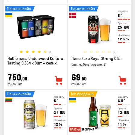
Тільки онлайн
Тільки онлайн
Міцність
8
°
Гіркота
25
IBU
Щільність
12.5
%
(1)
(0)
Набір пива Underwood Culture
Пиво Faxe Royal Strong 0.5л
Tasting 0.33л x 9шт + келих
Світле, Фільтроване, 8°
750
69
,00
,50
грн за 1 шт
грн за 1 шт
Тільки онлайн
Топ продажів
Міцність
Міцність
5
°
4.5
°
Гіркота
Гіркота
21
IBU
13
IBU
Щільність
Щільність
12
%
11
%