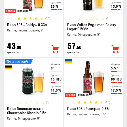
Щільність
Щільність
20
%
13.5
%
(30)
(0)
Пиво FDB «Goldy» 0.33л
Пиво Volfas Engelman Galaxy
Lager 0.568л
Світле, Нефільтроване, 7°
Світле, Фільтроване, 5°
43
57
,00
,50
грн за 1 шт
грн за 1 шт
Тільки онлайн
Міцність
Міцність
0
°
5.5
°
Гіркота
Гіркота
15
IBU
60
IBU
Щільність
Щільність
11.5
%
17.5
%
(0)
(26)
Пиво безалкогольне
Пиво FDB «Puaripa» 0.33л
Clausthaler Classic 0.5л
Світле, Нефільтроване, 5.5°
Світле, Фільтроване, 0°