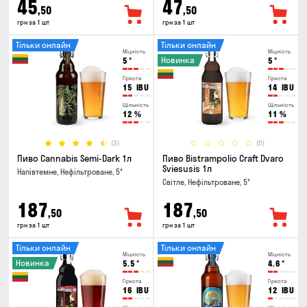
45
47
,50
,50
грн за 1 шт
грн за 1 шт
Тільки онлайн
Тільки онлайн
Міцність
Міцність
Новинка
5
°
5
°
Гіркота
Гіркота
15
IBU
14
IBU
Щільність
Щільність
12
%
11
%
(3)
(0)
Пиво Cannabis Semi-Dark 1л
Пиво Bistrampolio Craft Dvaro
Sviesusis 1л
Напівтемне, Нефільтроване, 5°
Світле, Нефільтроване, 5°
187
187
,50
,50
грн за 1 шт
грн за 1 шт
Тільки онлайн
Тільки онлайн
Міцність
Міцність
Новинка
5.5
°
4.6
°
Гіркота
Гіркота
16
IBU
12
IBU