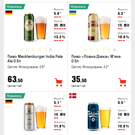
Новинка
Новинка
Міцність
Міцність
5.6
°
4.2
°
Гіркота
Гіркота
35
IBU
15
IBU
Щільність
Щільність
13.2
%
10.4
%
(0)
(0)
Пиво Mecklenburger India Pale
Пиво «Повна Діжка» М'яке
Ale 0.5л
0.5л
Світле, Фільтроване, 5.6°
Світле, Фільтроване, 4.2°
63
35
,50
,50
грн за 1 шт
грн за 1 шт
Новинка
Міцність
Міцність
5.1
°
0.5
°
Гіркота
Гіркота
14
IBU
10
IBU
Щільність
Щільність
11.8
%
10.8
%