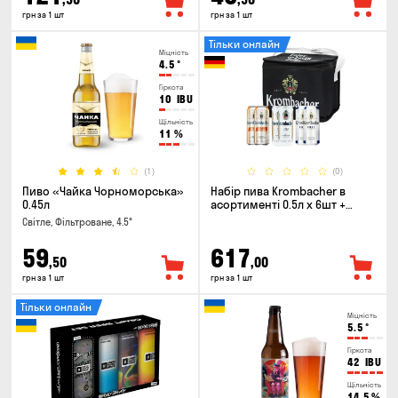
грн за 1 шт
грн за 1 шт
Тільки онлайн
Міцність
4.5
°
Гіркота
10
IBU
Щільність
11
%
(1)
(0)
Пиво «Чайка Чорноморська»
Набір пива Krombacher в
0.45л
асортименті 0.5л х 6шт +
термосумка
Світле, Фільтроване, 4.5°
59
617
,50
,00
грн за 1 шт
грн за 1 шт
Тільки онлайн
Міцність
5.5
°
Гіркота
42
IBU
Щільність
14.5
%