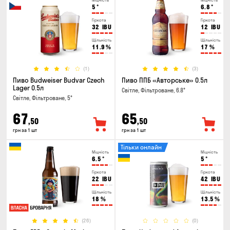
Міцність
Міцність
5
°
6.8
°
Гіркота
Гіркота
32
IBU
12
IBU
Щільність
Щільність
11.9
%
17
%
(1)
(3)
Пиво Budweiser Budvar Czech
Пиво ППБ «Авторське» 0.5л
Lager 0.5л
Світле, Фільтроване, 6.8°
Світле, Фільтроване, 5°
67
65
,50
,50
грн за 1 шт
грн за 1 шт
Тільки онлайн
Міцність
Міцність
6.5
°
5
°
Гіркота
Гіркота
22
IBU
42
IBU
Щільність
Щільність
18
%
13.5
%
(26)
(0)