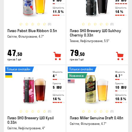
8
IBU
35
IBU
Щільність
Щільність
11.5
%
14
%
(0)
(0)
Пиво Pabst Blue Ribbon 0.5л
Пиво SHO Brewery ШО Sukhoy
Cherniy 0.33л
Світле, Фільтроване, 4.7°
Темне, Нефільтроване, 5.5°
47
79
,50
,50
грн за 1 шт
грн за 1 шт
Тільки онлайн
Тільки онлайн
Міцність
Міцність
Новинка
4
°
4.7
°
Гіркота
Гіркота
5
IBU
10
IBU
Щільність
Щільність
14
%
10.5
%
(0)
(0)
Пиво SHO Brewery ШО Kysil
Пиво Miller Genuine Draft 0.48л
0.33л
Світле, Фільтроване, 4.7°
Світле, Нефільтроване, 4°