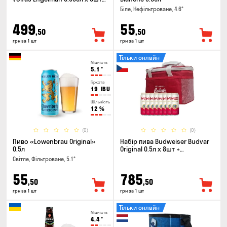
келих 0.568л
Біле, Нефільтроване, 4.6°
499
55
,50
,50
грн за 1 шт
грн за 1 шт
Тільки онлайн
Міцність
5.1
°
Гіркота
19
IBU
Щільність
12
%
(0)
(0)
Пиво «Lowenbrau Original»
Набір пива Budweiser Budvar
0.5л
Original 0.5л х 8шт +
термосумка
Світле, Фільтроване, 5.1°
55
785
,50
,50
грн за 1 шт
грн за 1 шт
Тільки онлайн
Міцність
4.4
°