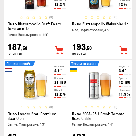
Щільність
Щільність
12.2
%
12
%
(0)
(0)
Пиво Bistrampolio Craft Dvaro
Пиво Bistrampolio Weissbier 1л
Tamsusis 1л
Біле, Нефільтроване, 4.6°
Темне, Нефільтроване, 5.5°
187
193
,50
,50
грн за 1 шт
грн за 1 шт
Тільки онлайн
Тільки онлайн
Міцність
Міцність
4.9
°
4.4
°
Гіркота
Гіркота
21
IBU
12
IBU
Щільність
Щільність
12.2
%
11.5
%
(0)
(0)
Пиво Lander Brau Premium
Пиво 2085-25.1 Fresh Tomato
Beer 0.5л
Goze 0.33л
Світле, Фільтроване, 4.9°
Світле, Нефільтроване, 4.4°