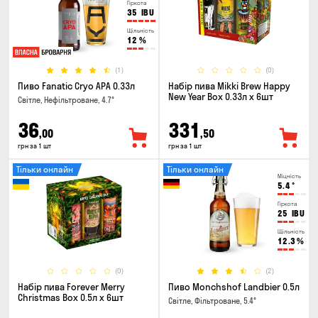
Гіркота
35
IBU
Щільність
12
%
(1)
(0)
Пиво Fanatic Cryo APA 0.33л
Набір пива Mikki Brew Happy
New Year Box 0.33л x 6шт
Світле, Нефільтроване, 4.7°
36
331
,00
,50
грн за 1 шт
грн за 1 шт
Тільки онлайн
Тільки онлайн
Міцність
5.4
°
Гіркота
25
IBU
Щільність
12.3
%
(0)
(2)
Набір пива Forever Merry
Пиво Monchshof Landbier 0.5л
Christmas Box 0.5л x 6шт
Світле, Фільтроване, 5.4°