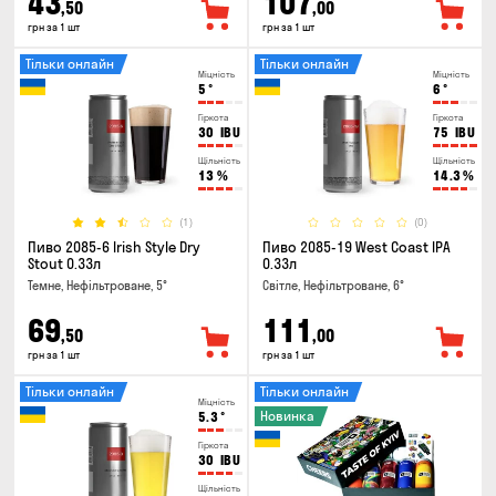
43
107
,50
,00
грн за 1 шт
грн за 1 шт
Тільки онлайн
Тільки онлайн
Міцність
Міцність
5
°
6
°
Гіркота
Гіркота
30
IBU
75
IBU
Щільність
Щільність
13
%
14.3
%
(1)
(0)
Пиво 2085-6 Irish Style Dry
Пиво 2085-19 West Coast IPA
Stout 0.33л
0.33л
Темне, Нефільтроване, 5°
Світле, Нефільтроване, 6°
69
111
,50
,00
грн за 1 шт
грн за 1 шт
Тільки онлайн
Тільки онлайн
Міцність
Новинка
5.3
°
Гіркота
30
IBU
Щільність