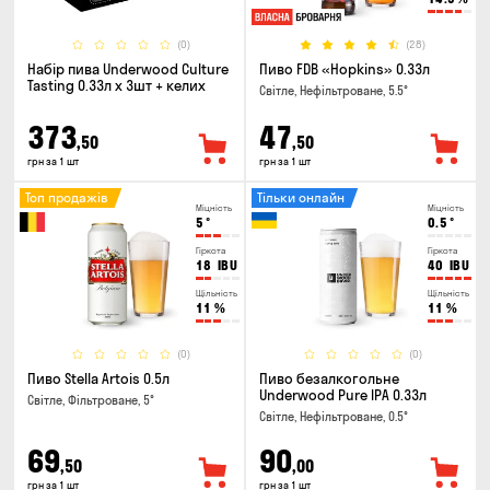
(0)
(28)
Набір пива Underwood Culture
Пиво FDB «Hopkins» 0.33л
Tasting 0.33л x 3шт + келих
Світле, Нефільтроване, 5.5°
373
47
,50
,50
грн за 1 шт
грн за 1 шт
Топ продажів
Тільки онлайн
Міцність
Міцність
5
°
0.5
°
Гіркота
Гіркота
18
IBU
40
IBU
Щільність
Щільність
11
%
11
%
(0)
(0)
Пиво Stella Artois 0.5л
Пиво безалкогольне
Underwood Pure IPA 0.33л
Світле, Фільтроване, 5°
Світле, Нефільтроване, 0.5°
69
90
,50
,00
грн за 1 шт
грн за 1 шт