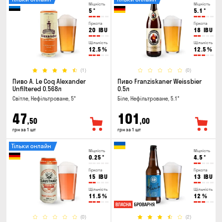
Міцність
Міцність
5
°
5.1
°
Гіркота
Гіркота
20
IBU
18
IBU
Щільність
Щільність
12.5
%
12.5
%
(1)
(0)
Пиво A. Le Coq Alexander
Пиво Franziskaner Weissbier
Unfiltered 0.568л
0.5л
Світле, Нефільтроване, 5°
Біле, Нефільтроване, 5.1°
47
101
,50
,00
грн за 1 шт
грн за 1 шт
Тільки онлайн
Міцність
Міцність
0.25
°
4.5
°
Гіркота
Гіркота
15
IBU
13
IBU
Щільність
Щільність
11.5
%
12
%
(0)
(2)