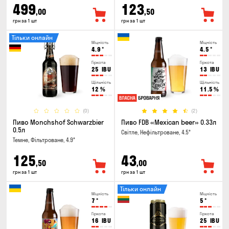
499
123
,00
,50
грн за 1 шт
грн за 1 шт
Тільки онлайн
Міцність
Міцність
4.9
°
4.5
°
Гіркота
Гіркота
25
IBU
13
IBU
Щільність
Щільність
12
%
11.5
%
(0)
(2)
Пиво Monchshof Schwarzbier
Пиво FDB «Mexican beer» 0.33л
0.5л
Світле, Нефільтроване, 4.5°
Темне, Фільтроване, 4.9°
125
43
,50
,00
грн за 1 шт
грн за 1 шт
Тільки онлайн
Міцність
Міцність
7
°
5
°
Гіркота
Гіркота
16
IBU
25
IBU