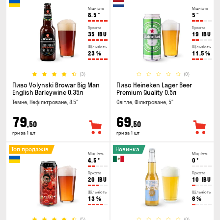
Міцність
Міцність
8.5
°
5
°
Гіркота
Гіркота
35
IBU
19
IBU
Щільність
Щільність
23
%
11.5
%
(3)
(0)
Пиво Volynski Browar Big Man
Пиво Heineken Lager Beer
English Barleywine 0.35л
Premium Quality 0.5л
Темне, Нефільтроване, 8.5°
Світле, Фільтроване, 5°
79
69
,50
,50
грн за 1 шт
грн за 1 шт
Топ продажів
Новинка
Міцність
Міцність
4.5
°
0
°
Гіркота
Гіркота
20
IBU
10
IBU
Щільність
Щільність
13
%
6
%
(5)
(0)