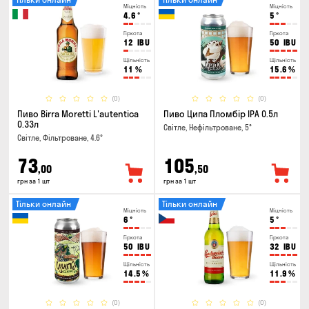
Міцність
Міцність
4.6
°
5
°
Гіркота
Гіркота
12
IBU
50
IBU
Щільність
Щільність
11
%
15.6
%
(0)
(0)
Пиво Birra Moretti L'autentica
Пиво Ципа Пломбір IPA 0.5л
0.33л
Світле, Нефільтроване, 5°
Світле, Фільтроване, 4.6°
73
105
,00
,50
грн за 1 шт
грн за 1 шт
Тільки онлайн
Тільки онлайн
Міцність
Міцність
6
°
5
°
Гіркота
Гіркота
50
IBU
32
IBU
Щільність
Щільність
14.5
%
11.9
%
(0)
(0)