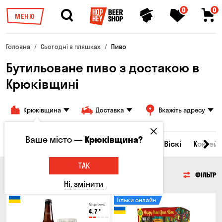
0
0
МЕНЮ
Головна
Сьогодні в пляшках
Пиво
Бутильоване пиво з достакою в
Крюківщині
Крюківщина
Доставка
Вкажіть адресу
Ваше місто —
Крюківщина?
Всі товари
Пиво
Сидр
Вино
Віскі
Коктейл
ТАК
ПИВО
ФІЛЬТР
Ні, змінити
Тільки онлайн
Міцність
4.7
°