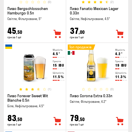
(0)
(2)
Пиво Bergschlosschen
Пиво Fanatic Mexican Lager
Hamburgo 0.5л
0.33л
Світле, Фільтроване, 5°
Світле, Нефільтроване, 4.5°
45
37
,50
,00
грн за 1 шт
грн за 1 шт
Топ продажів
Міцність
Міцність
4.5
°
4.2
°
Гіркота
Гіркота
15
IBU
19
IBU
Щільність
Щільність
11.5
%
11.3
%
(1)
(0)
Пиво Forever Sweet Wit
Пиво Corona Extra 0.33л
Blanche 0.5л
Світле, Фільтроване, 4.2°
Біле, Нефільтроване, 4.5°
83
79
,50
,50
грн за 1 шт
грн за 1 шт