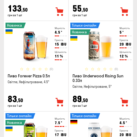
133
55
,50
,50
грн за 1 шт
грн за 1 шт
Новинка
Тільки онлайн
Міцність
Міцність
Новинка
4.5
°
5
°
Гіркота
Гіркота
15
IBU
20
IBU
Щільність
Щільність
11
%
12
%
(0)
(0)
Пиво Forever Pizza 0.5л
Пиво Underwood Rising Sun
0.33л
Світле, Нефільтроване, 4.5°
Світле, Нефільтроване, 5°
83
89
,50
,50
грн за 1 шт
грн за 1 шт
Тільки онлайн
Тільки онлайн
Міцність
Міцність
Новинка
7.5
°
4.5
°
Гіркота
Гіркота
17
IBU
20
IBU