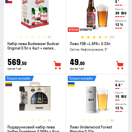
5
°
Гіркота
30
IBU
Щільність
12
%
(0)
(30)
Набір пива Budweiser Budvar
Пиво FDB «L.APA» 0.33л
Original 0.5л х 4шт + келих
Світле, Нефільтроване, 5°
0.33л
569
49
,50
,00
грн за 1 шт
грн за 1 шт
Тільки онлайн
Тільки онлайн
Міцність
4.6
°
Гіркота
15
IBU
Щільність
12
%
(0)
(0)
Подарунковий набір пива
Пиво Underwood Forest
Volfas Engelman 0.568л x 6шт +
Blanche 0.33л