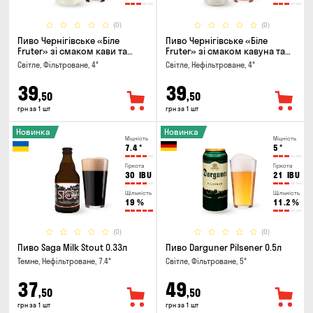
(0)
(0)
Пиво Чернігівське «Біле
Пиво Чернігівське «Біле
Fruter» зі смаком кави та
Fruter» зі смаком кавуна та
апельсину 0.5л
м'яти 0.5л
Світле, Фільтроване, 4°
Світле, Нефільтроване, 4°
39
39
,50
,50
грн за 1 шт
грн за 1 шт
Новинка
Новинка
Міцність
Міцність
7.4
°
5
°
Гіркота
Гіркота
30
IBU
21
IBU
Щільність
Щільність
19
%
11.2
%
(0)
(0)
Пиво Saga Milk Stout 0.33л
Пиво Darguner Pilsener 0.5л
Темне, Нефільтроване, 7.4°
Світле, Фільтроване, 5°
37
49
,50
,50
грн за 1 шт
грн за 1 шт