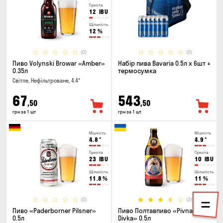
Гіркота
12
IBU
Щільність
12
%
(0)
(0)
Пиво Volynski Browar «Amber»
Набір пива Bavaria 0.5л х 6шт +
0.35л
термосумка
Світле, Нефільтроване, 4.4°
67
543
,50
,50
грн за 1 шт
грн за 1 шт
Міцність
Міцність
4.8
°
4.9
°
Гіркота
Гіркота
23
IBU
10
IBU
Щільність
Щільність
11.8
%
11
%
(0)
(3)
Пиво «Paderborner Pilsner»
Пиво Полтавпиво «Pivna
0.5л
Divka» 0.5л