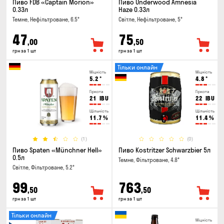
Пиво FDB «Captain Morion»
Пиво Underwood Amnesia
0.33л
Haze 0.33л
Темне, Нефільтроване, 6.5°
Світле, Нефільтроване, 5°
47
75
,00
,50
грн за 1 шт
грн за 1 шт
Тільки онлайн
Міцність
Міцність
5.2
°
4.8
°
Гіркота
Гіркота
21
IBU
22
IBU
Щільність
Щільність
11.7
%
11.4
%
(1)
(0)
Пиво Spaten «Münchner Hell»
Пиво Kostritzer Schwarzbier 5л
0.5л
Темне, Фільтроване, 4.8°
Світле, Фільтроване, 5.2°
99
763
,50
,50
грн за 1 шт
грн за 1 шт
Тільки онлайн
Міцність