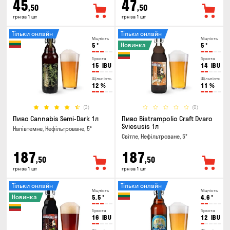
45
47
,50
,50
грн за 1 шт
грн за 1 шт
Тільки онлайн
Тільки онлайн
Міцність
Міцність
Новинка
5
°
5
°
Гіркота
Гіркота
15
IBU
14
IBU
Щільність
Щільність
12
%
11
%
(3)
(0)
Пиво Cannabis Semi-Dark 1л
Пиво Bistrampolio Craft Dvaro
Sviesusis 1л
Напівтемне, Нефільтроване, 5°
Світле, Нефільтроване, 5°
187
187
,50
,50
грн за 1 шт
грн за 1 шт
Тільки онлайн
Тільки онлайн
Міцність
Міцність
Новинка
5.5
°
4.6
°
Гіркота
Гіркота
16
IBU
12
IBU