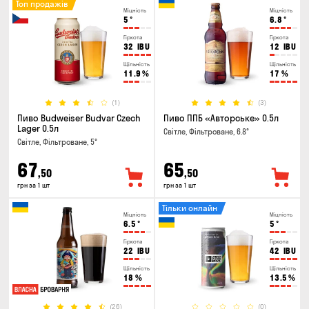
Топ продажів
Міцність
Міцність
5
°
6.8
°
Гіркота
Гіркота
32
IBU
12
IBU
Щільність
Щільність
11.9
%
17
%
(1)
(3)
Пиво Budweiser Budvar Czech
Пиво ППБ «Авторське» 0.5л
Lager 0.5л
Світле, Фільтроване, 6.8°
Світле, Фільтроване, 5°
67
65
,50
,50
грн за 1 шт
грн за 1 шт
Тільки онлайн
Міцність
Міцність
6.5
°
5
°
Гіркота
Гіркота
22
IBU
42
IBU
Щільність
Щільність
18
%
13.5
%
(26)
(0)