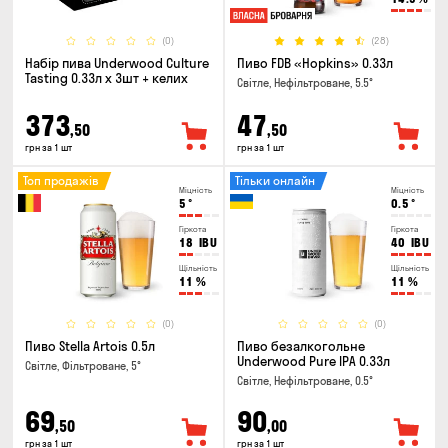
(0)
(28)
Набір пива Underwood Culture
Пиво FDB «Hopkins» 0.33л
Tasting 0.33л x 3шт + келих
Світле, Нефільтроване, 5.5°
373
47
,50
,50
грн за 1 шт
грн за 1 шт
Топ продажів
Тільки онлайн
Міцність
Міцність
5
°
0.5
°
Гіркота
Гіркота
18
IBU
40
IBU
Щільність
Щільність
11
%
11
%
(0)
(0)
Пиво Stella Artois 0.5л
Пиво безалкогольне
Underwood Pure IPA 0.33л
Світле, Фільтроване, 5°
Світле, Нефільтроване, 0.5°
69
90
,50
,00
грн за 1 шт
грн за 1 шт