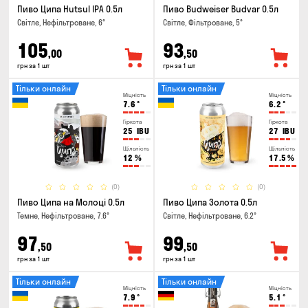
Пиво Ципа Hutsul IPA 0.5л
Пиво Budweiser Budvar 0.5л
Світле, Нефільтроване, 6°
Світле, Фільтроване, 5°
105
93
,00
,50
грн за 1 шт
грн за 1 шт
Тільки онлайн
Тільки онлайн
Міцність
Міцність
7.6
°
6.2
°
Гіркота
Гіркота
25
IBU
27
IBU
Щільність
Щільність
12
%
17.5
%
(0)
(0)
Пиво Ципа на Молоці 0.5л
Пиво Ципа Золота 0.5л
Темне, Нефільтроване, 7.6°
Світле, Нефільтроване, 6.2°
97
99
,50
,50
грн за 1 шт
грн за 1 шт
Тільки онлайн
Тільки онлайн
Міцність
Міцність
7.9
°
5.1
°