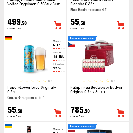
Volfas Engelman 0.568л x 6шт +
Blanche 0.33л
келих 0.568л
Біле, Нефільтроване, 4.6°
499
55
,50
,50
грн за 1 шт
грн за 1 шт
Тільки онлайн
Міцність
5.1
°
Гіркота
19
IBU
Щільність
12
%
(0)
(0)
Пиво «Lowenbrau Original»
Набір пива Budweiser Budvar
0.5л
Original 0.5л х 8шт +
термосумка
Світле, Фільтроване, 5.1°
55
785
,50
,50
грн за 1 шт
грн за 1 шт
Тільки онлайн
Міцність
4.4
°