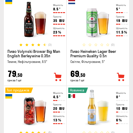
Міцність
Міцність
8.5
°
5
°
Гіркота
Гіркота
35
IBU
19
IBU
Щільність
Щільність
23
%
11.5
%
(3)
(0)
Пиво Volynski Browar Big Man
Пиво Heineken Lager Beer
English Barleywine 0.35л
Premium Quality 0.5л
Темне, Нефільтроване, 8.5°
Світле, Фільтроване, 5°
79
69
,50
,50
грн за 1 шт
грн за 1 шт
Топ продажів
Новинка
Міцність
Міцність
4.5
°
0
°
Гіркота
Гіркота
20
IBU
10
IBU
Щільність
Щільність
13
%
6
%
(5)
(0)