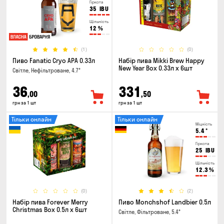
Гіркота
35
IBU
Щільність
12
%
(1)
(0)
Пиво Fanatic Cryo APA 0.33л
Набір пива Mikki Brew Happy
New Year Box 0.33л x 6шт
Світле, Нефільтроване, 4.7°
36
331
,00
,50
грн за 1 шт
грн за 1 шт
Тільки онлайн
Тільки онлайн
Міцність
5.4
°
Гіркота
25
IBU
Щільність
12.3
%
(0)
(2)
Набір пива Forever Merry
Пиво Monchshof Landbier 0.5л
Christmas Box 0.5л x 6шт
Світле, Фільтроване, 5.4°