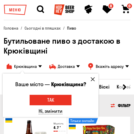
0
0
МЕНЮ
Головна
Сьогодні в пляшках
Пиво
Бутильоване пиво з достакою в
Крюківщині
Крюківщина
Доставка
Вкажіть адресу
Ваше місто —
Крюківщина?
Всі товари
Пиво
Сидр
Вино
Віскі
Коктейл
ТАК
ПИВО
ФІЛЬТР
Ні, змінити
Тільки онлайн
Міцність
4.7
°