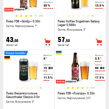
Щільність
Щільність
20
%
13.5
%
(30)
(0)
Пиво FDB «Goldy» 0.33л
Пиво Volfas Engelman Galaxy
Lager 0.568л
Світле, Нефільтроване, 7°
Світле, Фільтроване, 5°
43
57
,00
,50
грн за 1 шт
грн за 1 шт
Тільки онлайн
Міцність
Міцність
0
°
5.5
°
Гіркота
Гіркота
15
IBU
60
IBU
Щільність
Щільність
11.5
%
17.5
%
(0)
(26)
Пиво безалкогольне
Пиво FDB «Puaripa» 0.33л
Clausthaler Classic 0.5л
Світле, Нефільтроване, 5.5°
Світле, Фільтроване, 0°