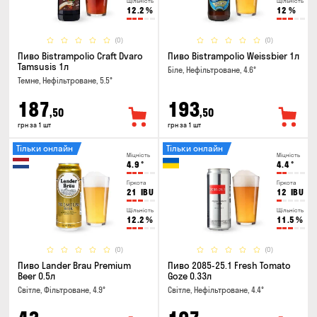
Щільність
Щільність
12.2
%
12
%
(0)
(0)
Пиво Bistrampolio Craft Dvaro
Пиво Bistrampolio Weissbier 1л
Tamsusis 1л
Біле, Нефільтроване, 4.6°
Темне, Нефільтроване, 5.5°
187
193
,50
,50
грн за 1 шт
грн за 1 шт
Тільки онлайн
Тільки онлайн
Міцність
Міцність
4.9
°
4.4
°
Гіркота
Гіркота
21
IBU
12
IBU
Щільність
Щільність
12.2
%
11.5
%
(0)
(0)
Пиво Lander Brau Premium
Пиво 2085-25.1 Fresh Tomato
Beer 0.5л
Goze 0.33л
Світле, Фільтроване, 4.9°
Світле, Нефільтроване, 4.4°