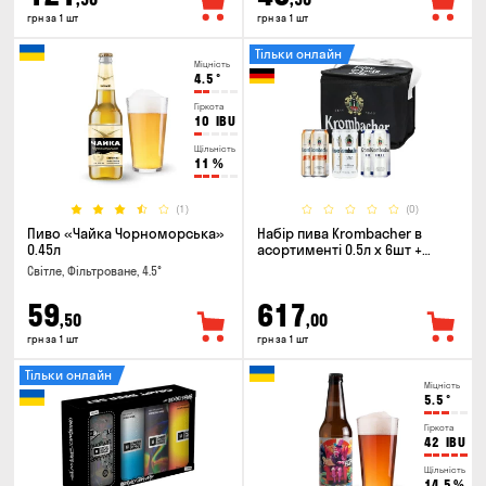
грн за 1 шт
грн за 1 шт
Тільки онлайн
Міцність
4.5
°
Гіркота
10
IBU
Щільність
11
%
(1)
(0)
Пиво «Чайка Чорноморська»
Набір пива Krombacher в
0.45л
асортименті 0.5л х 6шт +
термосумка
Світле, Фільтроване, 4.5°
59
617
,50
,00
грн за 1 шт
грн за 1 шт
Тільки онлайн
Міцність
5.5
°
Гіркота
42
IBU
Щільність
14.5
%